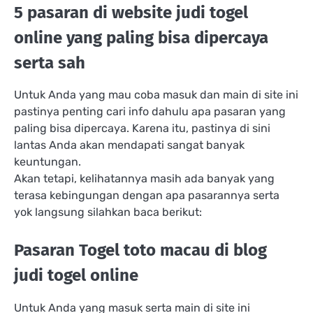
5 pasaran di website judi togel
online yang paling bisa dipercaya
serta sah
Untuk Anda yang mau coba masuk dan main di site ini
pastinya penting cari info dahulu apa pasaran yang
paling bisa dipercaya. Karena itu, pastinya di sini
lantas Anda akan mendapati sangat banyak
keuntungan.
Akan tetapi, kelihatannya masih ada banyak yang
terasa kebingungan dengan apa pasarannya serta
yok langsung silahkan baca berikut:
Pasaran Togel toto macau di blog
judi togel online
Untuk Anda yang masuk serta main di site ini