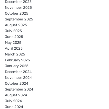
December 2025
November 2025
October 2025
September 2025
August 2025
July 2025
June 2025
May 2025
April 2025
March 2025
February 2025
January 2025
December 2024
November 2024
October 2024
September 2024
August 2024
July 2024
June 2024