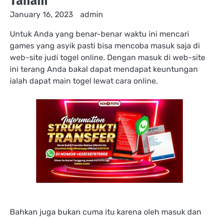
Tanam
January 16, 2023
admin
Untuk Anda yang benar-benar waktu ini mencari
games yang asyik pasti bisa mencoba masuk saja di
web-site judi togel online. Dengan masuk di web-site
ini terang Anda bakal dapat mendapat keuntungan
ialah dapat main togel lewat cara online.
Bahkan juga bukan cuma itu karena oleh masuk dan