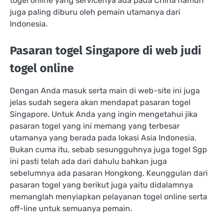
togel online yang servicenya ada pada China namun
juga paling diburu oleh pemain utamanya dari
Indonesia.
Pasaran togel Singapore di web judi
togel online
Dengan Anda masuk serta main di web-site ini juga
jelas sudah segera akan mendapat pasaran togel
Singapore. Untuk Anda yang ingin mengetahui jika
pasaran togel yang ini memang yang terbesar
utamanya yang berada pada lokasi Asia Indonesia.
Bukan cuma itu, sebab sesungguhnya juga togel Sgp
ini pasti telah ada dari dahulu bahkan juga
sebelumnya ada pasaran Hongkong. Keunggulan dari
pasaran togel yang berikut juga yaitu didalamnya
memanglah menyiapkan pelayanan togel online serta
off-line untuk semuanya pemain.