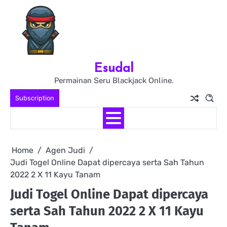
Skip
to
content
Esudal
Permainan Seru Blackjack Online.
Subscription
Home
Agen Judi
Judi Togel Online Dapat dipercaya serta Sah Tahun
2022 2 X 11 Kayu Tanam
Judi Togel Online Dapat dipercaya
serta Sah Tahun 2022 2 X 11 Kayu