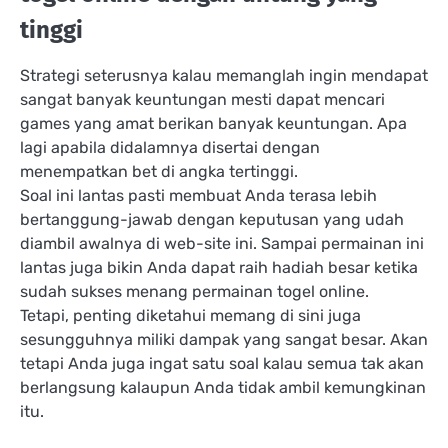
tinggi
Strategi seterusnya kalau memanglah ingin mendapat
sangat banyak keuntungan mesti dapat mencari
games yang amat berikan banyak keuntungan. Apa
lagi apabila didalamnya disertai dengan
menempatkan bet di angka tertinggi.
Soal ini lantas pasti membuat Anda terasa lebih
bertanggung-jawab dengan keputusan yang udah
diambil awalnya di web-site ini. Sampai permainan ini
lantas juga bikin Anda dapat raih hadiah besar ketika
sudah sukses menang permainan togel online.
Tetapi, penting diketahui memang di sini juga
sesungguhnya miliki dampak yang sangat besar. Akan
tetapi Anda juga ingat satu soal kalau semua tak akan
berlangsung kalaupun Anda tidak ambil kemungkinan
itu.