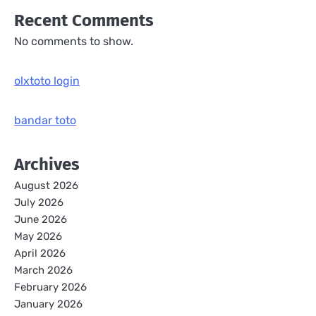
Recent Comments
No comments to show.
olxtoto login
bandar toto
Archives
August 2026
July 2026
June 2026
May 2026
April 2026
March 2026
February 2026
January 2026