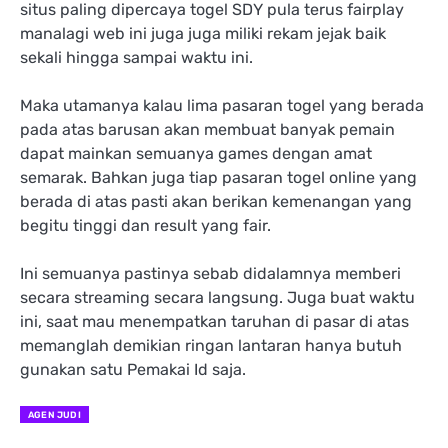
situs paling dipercaya togel SDY pula terus fairplay
manalagi web ini juga juga miliki rekam jejak baik
sekali hingga sampai waktu ini.
Maka utamanya kalau lima pasaran togel yang berada
pada atas barusan akan membuat banyak pemain
dapat mainkan semuanya games dengan amat
semarak. Bahkan juga tiap pasaran togel online yang
berada di atas pasti akan berikan kemenangan yang
begitu tinggi dan result yang fair.
Ini semuanya pastinya sebab didalamnya memberi
secara streaming secara langsung. Juga buat waktu
ini, saat mau menempatkan taruhan di pasar di atas
memanglah demikian ringan lantaran hanya butuh
gunakan satu Pemakai Id saja.
AGEN JUDI