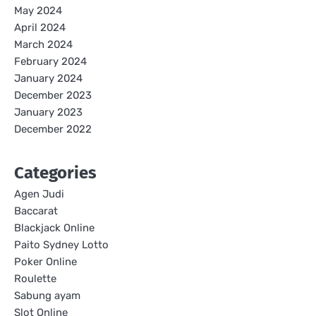
May 2024
April 2024
March 2024
February 2024
January 2024
December 2023
January 2023
December 2022
Categories
Agen Judi
Baccarat
Blackjack Online
Paito Sydney Lotto
Poker Online
Roulette
Sabung ayam
Slot Online