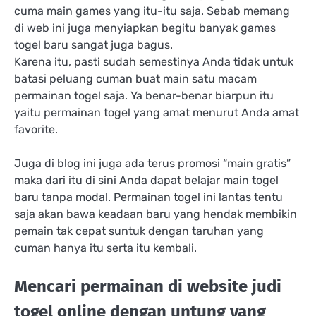
cuma main games yang itu-itu saja. Sebab memang
di web ini juga menyiapkan begitu banyak games
togel baru sangat juga bagus.
Karena itu, pasti sudah semestinya Anda tidak untuk
batasi peluang cuman buat main satu macam
permainan togel saja. Ya benar-benar biarpun itu
yaitu permainan togel yang amat menurut Anda amat
favorite.
Juga di blog ini juga ada terus promosi “main gratis”
maka dari itu di sini Anda dapat belajar main togel
baru tanpa modal. Permainan togel ini lantas tentu
saja akan bawa keadaan baru yang hendak membikin
pemain tak cepat suntuk dengan taruhan yang
cuman hanya itu serta itu kembali.
Mencari permainan di website judi
togel online dengan untung yang