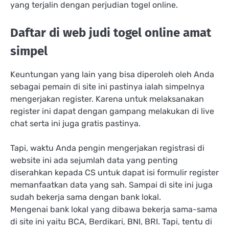
yang terjalin dengan perjudian togel online.
Daftar di web judi togel online amat
simpel
Keuntungan yang lain yang bisa diperoleh oleh Anda
sebagai pemain di site ini pastinya ialah simpelnya
mengerjakan register. Karena untuk melaksanakan
register ini dapat dengan gampang melakukan di live
chat serta ini juga gratis pastinya.
Tapi, waktu Anda pengin mengerjakan registrasi di
website ini ada sejumlah data yang penting
diserahkan kepada CS untuk dapat isi formulir register
memanfaatkan data yang sah. Sampai di site ini juga
sudah bekerja sama dengan bank lokal.
Mengenai bank lokal yang dibawa bekerja sama-sama
di site ini yaitu BCA, Berdikari, BNI, BRI. Tapi, tentu di