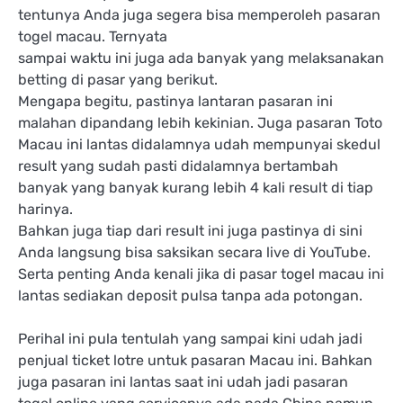
tentunya Anda juga segera bisa memperoleh pasaran
togel macau. Ternyata
sampai waktu ini juga ada banyak yang melaksanakan
betting di pasar yang berikut.
Mengapa begitu, pastinya lantaran pasaran ini
malahan dipandang lebih kekinian. Juga pasaran Toto
Macau ini lantas didalamnya udah mempunyai skedul
result yang sudah pasti didalamnya bertambah
banyak yang banyak kurang lebih 4 kali result di tiap
harinya.
Bahkan juga tiap dari result ini juga pastinya di sini
Anda langsung bisa saksikan secara live di YouTube.
Serta penting Anda kenali jika di pasar togel macau ini
lantas sediakan deposit pulsa tanpa ada potongan.
Perihal ini pula tentulah yang sampai kini udah jadi
penjual ticket lotre untuk pasaran Macau ini. Bahkan
juga pasaran ini lantas saat ini udah jadi pasaran