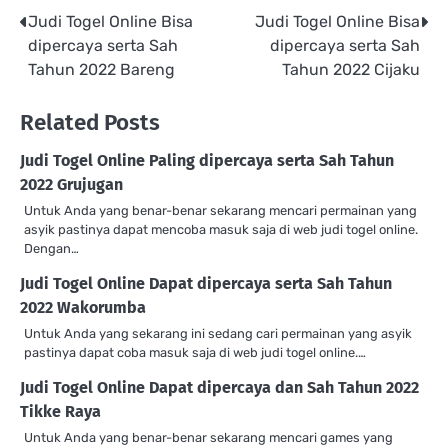
Judi Togel Online Bisa
Judi Togel Online Bisa
Post
dipercaya serta Sah
dipercaya serta Sah
navigation
Tahun 2022 Bareng
Tahun 2022 Cijaku
Related Posts
Judi Togel Online Paling dipercaya serta Sah Tahun
2022 Grujugan
Untuk Anda yang benar-benar sekarang mencari permainan yang
asyik pastinya dapat mencoba masuk saja di web judi togel online.
Dengan…
Judi Togel Online Dapat dipercaya serta Sah Tahun
2022 Wakorumba
Untuk Anda yang sekarang ini sedang cari permainan yang asyik
pastinya dapat coba masuk saja di web judi togel online.…
Judi Togel Online Dapat dipercaya dan Sah Tahun 2022
Tikke Raya
Untuk Anda yang benar-benar sekarang mencari games yang