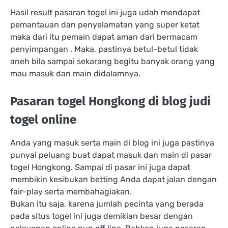
Hasil result pasaran togel ini juga udah mendapat
pemantauan dan penyelamatan yang super ketat
maka dari itu pemain dapat aman dari bermacam
penyimpangan . Maka, pastinya betul-betul tidak
aneh bila sampai sekarang begitu banyak orang yang
mau masuk dan main didalamnya.
Pasaran togel Hongkong di blog judi
togel online
Anda yang masuk serta main di blog ini juga pastinya
punyai peluang buat dapat masuk dan main di pasar
togel Hongkong. Sampai di pasar ini juga dapat
membikin kesibukan betting Anda dapat jalan dengan
fair-play serta membahagiakan.
Bukan itu saja, karena jumlah pecinta yang berada
pada situs togel ini juga demikian besar dengan