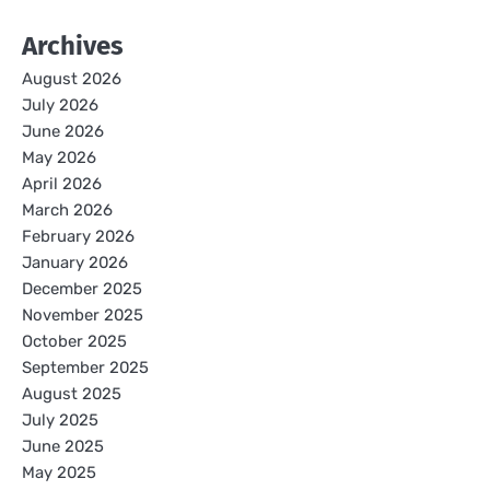
Archives
August 2026
July 2026
June 2026
May 2026
April 2026
March 2026
February 2026
January 2026
December 2025
November 2025
October 2025
September 2025
August 2025
July 2025
June 2025
May 2025