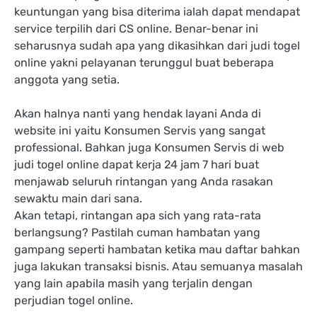
keuntungan yang bisa diterima ialah dapat mendapat
service terpilih dari CS online. Benar-benar ini
seharusnya sudah apa yang dikasihkan dari judi togel
online yakni pelayanan terunggul buat beberapa
anggota yang setia.
Akan halnya nanti yang hendak layani Anda di
website ini yaitu Konsumen Servis yang sangat
professional. Bahkan juga Konsumen Servis di web
judi togel online dapat kerja 24 jam 7 hari buat
menjawab seluruh rintangan yang Anda rasakan
sewaktu main dari sana.
Akan tetapi, rintangan apa sich yang rata-rata
berlangsung? Pastilah cuman hambatan yang
gampang seperti hambatan ketika mau daftar bahkan
juga lakukan transaksi bisnis. Atau semuanya masalah
yang lain apabila masih yang terjalin dengan
perjudian togel online.