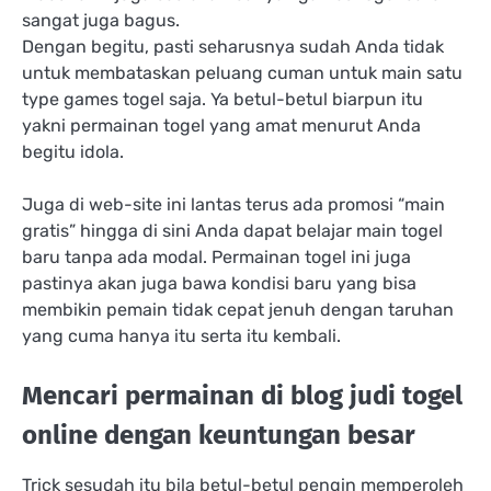
sangat juga bagus.
Dengan begitu, pasti seharusnya sudah Anda tidak
untuk membataskan peluang cuman untuk main satu
type games togel saja. Ya betul-betul biarpun itu
yakni permainan togel yang amat menurut Anda
begitu idola.
Juga di web-site ini lantas terus ada promosi “main
gratis” hingga di sini Anda dapat belajar main togel
baru tanpa ada modal. Permainan togel ini juga
pastinya akan juga bawa kondisi baru yang bisa
membikin pemain tidak cepat jenuh dengan taruhan
yang cuma hanya itu serta itu kembali.
Mencari permainan di blog judi togel
online dengan keuntungan besar
Trick sesudah itu bila betul-betul pengin memperoleh