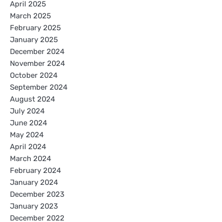
April 2025
March 2025
February 2025
January 2025
December 2024
November 2024
October 2024
September 2024
August 2024
July 2024
June 2024
May 2024
April 2024
March 2024
February 2024
January 2024
December 2023
January 2023
December 2022