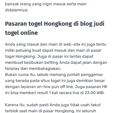
banyak orang yang ingin masuk serta main
didalamnya.
Pasaran togel Hongkong di blog judi
togel online
Anda yang masuk dan main di web-site ini juga tentu
miliki peluang buat dapat masuk dan main di pasar
togel Hongkong. Juga di pasar ini lantas dapat
membuat kesibukan betting Anda dapat jalan dengan
fairplay dan membahagiakan.
Bukan cuma itu, sebab memang jumlah penggemar
yang berada pada situs togel ini juga demikian besar
dengan layanan on-line pun off line. Juga pasaran HK
ini bisa memberi result 1 kali secara live di 23.00 WIB.
Karena itu, sudah pasti Anda juga tidak usah takut
terblok saat main di pasar Hongkong. Ini seluruh