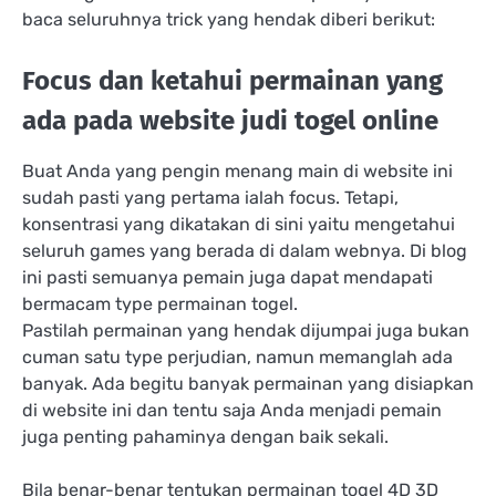
baca seluruhnya trick yang hendak diberi berikut:
Focus dan ketahui permainan yang
ada pada website judi togel online
Buat Anda yang pengin menang main di website ini
sudah pasti yang pertama ialah focus. Tetapi,
konsentrasi yang dikatakan di sini yaitu mengetahui
seluruh games yang berada di dalam webnya. Di blog
ini pasti semuanya pemain juga dapat mendapati
bermacam type permainan togel.
Pastilah permainan yang hendak dijumpai juga bukan
cuman satu type perjudian, namun memanglah ada
banyak. Ada begitu banyak permainan yang disiapkan
di website ini dan tentu saja Anda menjadi pemain
juga penting pahaminya dengan baik sekali.
Bila benar-benar tentukan permainan togel 4D 3D