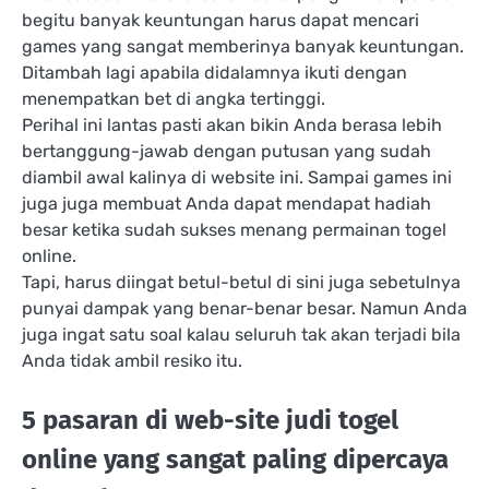
begitu banyak keuntungan harus dapat mencari
games yang sangat memberinya banyak keuntungan.
Ditambah lagi apabila didalamnya ikuti dengan
menempatkan bet di angka tertinggi.
Perihal ini lantas pasti akan bikin Anda berasa lebih
bertanggung-jawab dengan putusan yang sudah
diambil awal kalinya di website ini. Sampai games ini
juga juga membuat Anda dapat mendapat hadiah
besar ketika sudah sukses menang permainan togel
online.
Tapi, harus diingat betul-betul di sini juga sebetulnya
punyai dampak yang benar-benar besar. Namun Anda
juga ingat satu soal kalau seluruh tak akan terjadi bila
Anda tidak ambil resiko itu.
5 pasaran di web-site judi togel
online yang sangat paling dipercaya