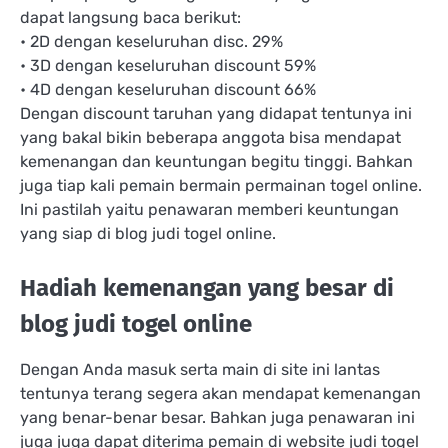
dapat langsung baca berikut:
• 2D dengan keseluruhan disc. 29%
• 3D dengan keseluruhan discount 59%
• 4D dengan keseluruhan discount 66%
Dengan discount taruhan yang didapat tentunya ini
yang bakal bikin beberapa anggota bisa mendapat
kemenangan dan keuntungan begitu tinggi. Bahkan
juga tiap kali pemain bermain permainan togel online.
Ini pastilah yaitu penawaran memberi keuntungan
yang siap di blog judi togel online.
Hadiah kemenangan yang besar di
blog judi togel online
Dengan Anda masuk serta main di site ini lantas
tentunya terang segera akan mendapat kemenangan
yang benar-benar besar. Bahkan juga penawaran ini
juga juga dapat diterima pemain di website judi togel