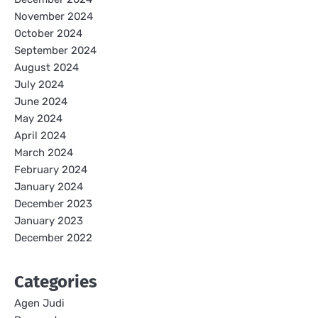
November 2024
October 2024
September 2024
August 2024
July 2024
June 2024
May 2024
April 2024
March 2024
February 2024
January 2024
December 2023
January 2023
December 2022
Categories
Agen Judi