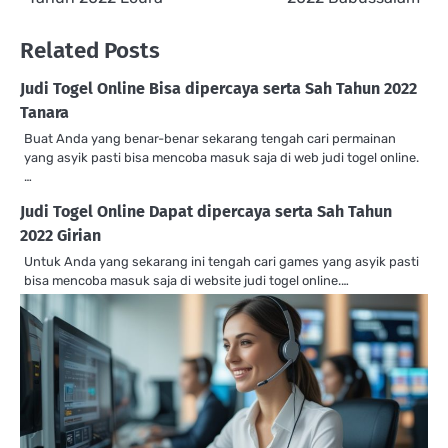
Related Posts
Judi Togel Online Bisa dipercaya serta Sah Tahun 2022
Tanara
Buat Anda yang benar-benar sekarang tengah cari permainan
yang asyik pasti bisa mencoba masuk saja di web judi togel online.
…
Judi Togel Online Dapat dipercaya serta Sah Tahun
2022 Girian
Untuk Anda yang sekarang ini tengah cari games yang asyik pasti
bisa mencoba masuk saja di website judi togel online.…