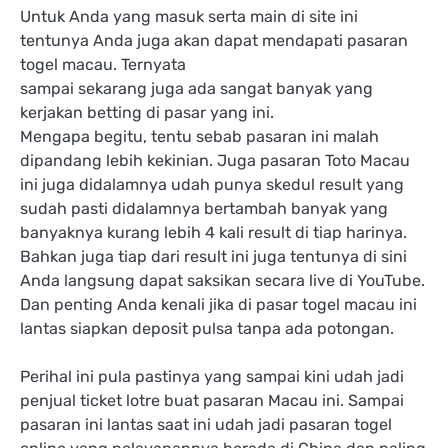
Untuk Anda yang masuk serta main di site ini
tentunya Anda juga akan dapat mendapati pasaran
togel macau. Ternyata
sampai sekarang juga ada sangat banyak yang
kerjakan betting di pasar yang ini.
Mengapa begitu, tentu sebab pasaran ini malah
dipandang lebih kekinian. Juga pasaran Toto Macau
ini juga didalamnya udah punya skedul result yang
sudah pasti didalamnya bertambah banyak yang
banyaknya kurang lebih 4 kali result di tiap harinya.
Bahkan juga tiap dari result ini juga tentunya di sini
Anda langsung dapat saksikan secara live di YouTube.
Dan penting Anda kenali jika di pasar togel macau ini
lantas siapkan deposit pulsa tanpa ada potongan.
Perihal ini pula pastinya yang sampai kini udah jadi
penjual ticket lotre buat pasaran Macau ini. Sampai
pasaran ini lantas saat ini udah jadi pasaran togel