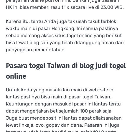
pelayanan online pun off line. Bahkan juga pasaran
HK ini bisa memberi result 1x secara live di 23.00 WIB.
Karena itu, tentu Anda juga tak usah takut terblok
waktu main di pasar Hongkong. Ini semua pastinya
sebab memang akses situs togel online yang berikut
bisa lewat blog sah yang telah ditanggung aman dari
penyegelan pemerintahan.
Pasara togel Taiwan di blog judi togel
online
Untuk Anda yang masuk dan main di web-site ini
lantas pastinya bisa main di pasar togel Taiwan.
Keuntungan dengan masuk di pasar ini lantas tentu
dapat mengerjakan bet sejumlah 100 perak saja.
Juga buat mendeposit ini lantas dapat dilaksanakan
lewat linkaja, ovo, gopay dan dana. Pasaran ini juga