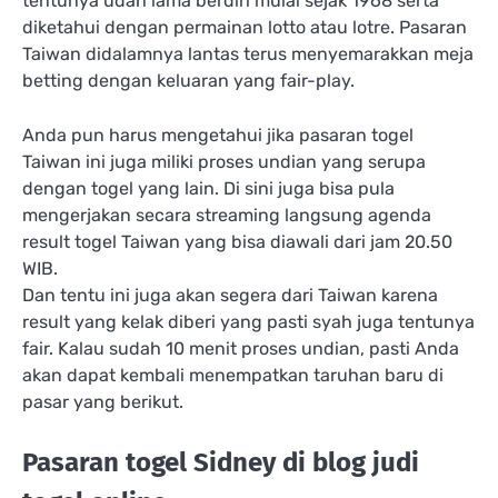
tentunya udah lama berdiri mulai sejak 1968 serta
diketahui dengan permainan lotto atau lotre. Pasaran
Taiwan didalamnya lantas terus menyemarakkan meja
betting dengan keluaran yang fair-play.
Anda pun harus mengetahui jika pasaran togel
Taiwan ini juga miliki proses undian yang serupa
dengan togel yang lain. Di sini juga bisa pula
mengerjakan secara streaming langsung agenda
result togel Taiwan yang bisa diawali dari jam 20.50
WIB.
Dan tentu ini juga akan segera dari Taiwan karena
result yang kelak diberi yang pasti syah juga tentunya
fair. Kalau sudah 10 menit proses undian, pasti Anda
akan dapat kembali menempatkan taruhan baru di
pasar yang berikut.
Pasaran togel Sidney di blog judi