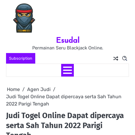
Skip
to
content
Esudal
Permainan Seru Blackjack Online.
Subscription
Home
Agen Judi
Judi Togel Online Dapat dipercaya serta Sah Tahun
2022 Parigi Tengah
Judi Togel Online Dapat dipercaya
serta Sah Tahun 2022 Parigi