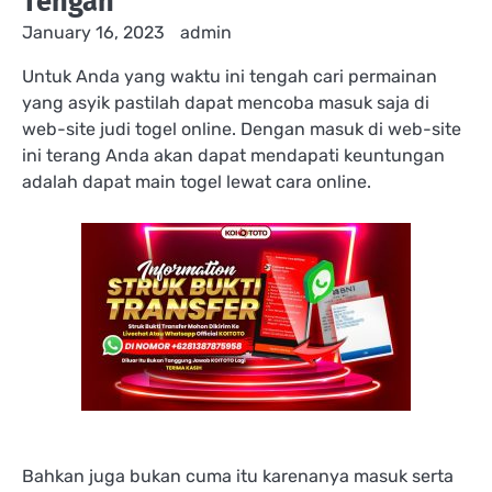
Tengah
January 16, 2023
admin
Untuk Anda yang waktu ini tengah cari permainan
yang asyik pastilah dapat mencoba masuk saja di
web-site judi togel online. Dengan masuk di web-site
ini terang Anda akan dapat mendapati keuntungan
adalah dapat main togel lewat cara online.
Bahkan juga bukan cuma itu karenanya masuk serta