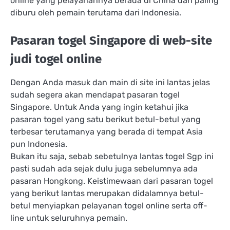
online yang pelayanannya berada di China dan paling
diburu oleh pemain terutama dari Indonesia.
Pasaran togel Singapore di web-site
judi togel online
Dengan Anda masuk dan main di site ini lantas jelas
sudah segera akan mendapat pasaran togel
Singapore. Untuk Anda yang ingin ketahui jika
pasaran togel yang satu berikut betul-betul yang
terbesar terutamanya yang berada di tempat Asia
pun Indonesia.
Bukan itu saja, sebab sebetulnya lantas togel Sgp ini
pasti sudah ada sejak dulu juga sebelumnya ada
pasaran Hongkong. Keistimewaan dari pasaran togel
yang berikut lantas merupakan didalamnya betul-
betul menyiapkan pelayanan togel online serta off-
line untuk seluruhnya pemain.