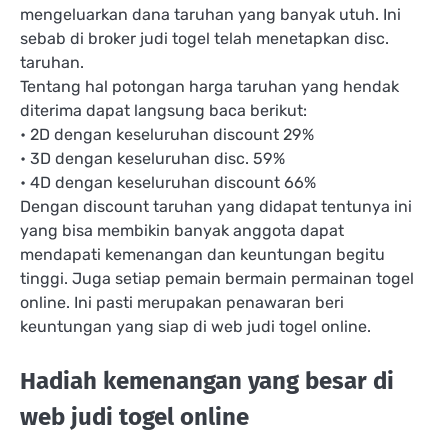
mengeluarkan dana taruhan yang banyak utuh. Ini
sebab di broker judi togel telah menetapkan disc.
taruhan.
Tentang hal potongan harga taruhan yang hendak
diterima dapat langsung baca berikut:
• 2D dengan keseluruhan discount 29%
• 3D dengan keseluruhan disc. 59%
• 4D dengan keseluruhan discount 66%
Dengan discount taruhan yang didapat tentunya ini
yang bisa membikin banyak anggota dapat
mendapati kemenangan dan keuntungan begitu
tinggi. Juga setiap pemain bermain permainan togel
online. Ini pasti merupakan penawaran beri
keuntungan yang siap di web judi togel online.
Hadiah kemenangan yang besar di
web judi togel online