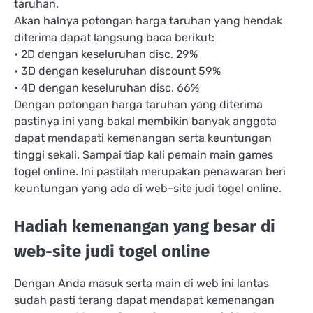
taruhan.
Akan halnya potongan harga taruhan yang hendak
diterima dapat langsung baca berikut:
• 2D dengan keseluruhan disc. 29%
• 3D dengan keseluruhan discount 59%
• 4D dengan keseluruhan disc. 66%
Dengan potongan harga taruhan yang diterima
pastinya ini yang bakal membikin banyak anggota
dapat mendapati kemenangan serta keuntungan
tinggi sekali. Sampai tiap kali pemain main games
togel online. Ini pastilah merupakan penawaran beri
keuntungan yang ada di web-site judi togel online.
Hadiah kemenangan yang besar di
web-site judi togel online
Dengan Anda masuk serta main di web ini lantas
sudah pasti terang dapat mendapat kemenangan