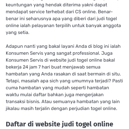
keuntungan yang hendak diterima yakni dapat
mendapat service terhebat dari CS online. Benar-
benar ini seharusnya apa yang diberi dari judi togel
online ialah pelayanan terpilih untuk banyak anggota
yang setia.
Adapun nanti yang bakal layani Anda di blog ini ialah
Konsumen Servis yang sangat professional. Juga
Konsumen Servis di website judi togel online bakal
bekerja 24 jam 7 hari buat menjawab semua
hambatan yang Anda rasakan di saat bermain di situ.
Tetapi, masalah apa sich yang umumnya terjadi? Pasti
cuma hambatan yang mudah seperti hambatan
waktu mulai daftar bahkan juga mengerjakan
transaksi bisnis. Atau semuanya hambatan yang lain
jikalau masih terjalin dengan perjudian togel online.
Daftar di website judi togel online