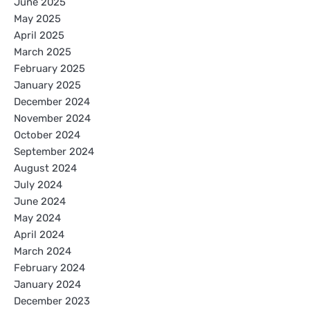
June 2025
May 2025
April 2025
March 2025
February 2025
January 2025
December 2024
November 2024
October 2024
September 2024
August 2024
July 2024
June 2024
May 2024
April 2024
March 2024
February 2024
January 2024
December 2023