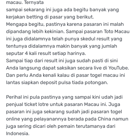
macau. Ternyata
sampai sekarang ini juga ada begitu banyak yang
kerjakan betting di pasar yang berikut.
Mengapa begitu, pastinya karena pasaran ini malah
dipandang lebih kekinian. Sampai pasaran Toto Macau
ini juga didalamnya telah punya skedul result yang
tentunya didalamnya makin banyak yang jumlah
seputar 4 kali result setiap harinya.
Sampai tiap dari result ini juga sudah pasti di sini
Anda langsung dapat saksikan secara live di YouTube.
Dan perlu Anda kenali kalau di pasar togel macau ini
lantas siapkan deposit pulsa tiada potongan.
Perihal ini pula pastinya yang sampai kini udah jadi
penjual ticket lotre untuk pasaran Macau ini. Juga
pasaran ini juga sekarang sudah jadi pasaran togel
online yang pelayanannya berada pada China namun
juga sering dicari oleh pemain terutamanya dari
Indonesia.