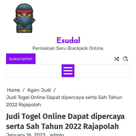
Skip
to
content
Esudal
Permainan Seru Blackjack Online.
Subscription
Home
Agen Judi
Judi Togel Online Dapat dipercaya serta Sah Tahun
2022 Rajapolah
Judi Togel Online Dapat dipercaya
serta Sah Tahun 2022 Rajapolah
January 16, 2023
admin