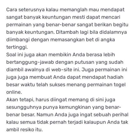
Cara seterusnya kalau memanglah mau mendapat
sangat banyak keuntungan mesti dapat mencari
permainan yang benar-benar sangat berikan begitu
banyak keuntungan. Ditambah lagi bila didalamnya
diimbangi dengan memasangkan bet di angka
tertinggi.
Soal ini juga akan membikin Anda berasa lebih
bertanggung-jawab dengan putusan yang sudah
diambil awalnya di web-site ini. Juga permainan ini
juga juga membuat Anda dapat mendapat hadiah
besar waktu telah sukses menang permainan togel
online.
Akan tetapi, harus diingat memang di sini juga
sesungguhnya punya kemungkinan yang benar-
benar besar. Namun Anda juga ingat sebuah perihal
kalau semua tidak pernah terjadi kalaupun Anda tak
ambil resiko itu.