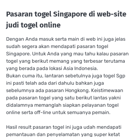
Pasaran togel Singapore di web-site
judi togel online
Dengan Anda masuk serta main di web ini juga jelas
sudah segera akan mendapati pasaran togel
Singapore. Untuk Anda yang mau tahu kalau pasaran
togel yang berikut memang yang terbesar terutama
yang berada pada lokasi Asia Indonesia.
Bukan cuma itu, lantaran sebetulnya juga togel Sgp
ini pasti telah ada dari dahulu bahkan juga
sebelumnya ada pasaran Hongkong. Keistimewaan
pada pasaran togel yang satu berikut lantas yakni
didalamnya memanglah siapkan pelayanan togel
online serta off-line untuk semuanya pemain.
Hasil result pasaran togel ini juga udah mendapati
pemantauan dan penyelamatan yang super ketat