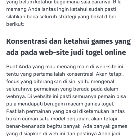
yang belum ketahui bagaimana saja caranya. Bila
memang Anda lantas ingin ketahui sudah pasti
silahkan baca seluruh strategi yang bakal diberi
berikut:
Konsentrasi dan ketahui games yang
ada pada web-site judi togel online
Buat Anda yang mau menang main di web-site ini
tentu yang pertama ialah konsentrasi. Akan tetapi,
focus yang diterangkan di sini yaitu mengenal
seluruhnya permainan yang berada pada dalam
webnya. Di website ini pasti semuanya pemain bisa
pula mendapati beragam macam games togel.
Pastilah permainan yang bakal diketemukan lantas
bukan cuman satu model perjudian, akan tetapi
benar-benar ada begitu banyak. Ada banyak games
yang disiapkan di web ini dan pastinya Anda jadi