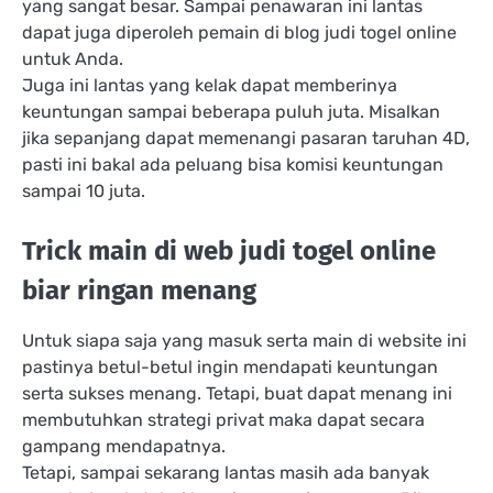
yang sangat besar. Sampai penawaran ini lantas
dapat juga diperoleh pemain di blog judi togel online
untuk Anda.
Juga ini lantas yang kelak dapat memberinya
keuntungan sampai beberapa puluh juta. Misalkan
jika sepanjang dapat memenangi pasaran taruhan 4D,
pasti ini bakal ada peluang bisa komisi keuntungan
sampai 10 juta.
Trick main di web judi togel online
biar ringan menang
Untuk siapa saja yang masuk serta main di website ini
pastinya betul-betul ingin mendapati keuntungan
serta sukses menang. Tetapi, buat dapat menang ini
membutuhkan strategi privat maka dapat secara
gampang mendapatnya.
Tetapi, sampai sekarang lantas masih ada banyak