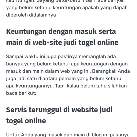
keuntungan. Sayang betul-betul masih ada banyak
yang belum ketahui keuntungan apakah yang dapat
diperoleh didalamnya
Keuntungan dengan masuk serta
main di web-site judi togel online
Sampai waktu ini juga pastinya memanglah ada
banyak yang belum ketahui apa keuntungan dengan
masuk dan main dalam web yang ini. Barangkali Anda
juga jadi satu diantara pemain yang belum ketahui
apa keuntungannya. Tapi, kalau belum tahu silahkan
baca berikut:
Servis terunggul di website judi
togel online
Untuk Anda yang masuk dan main di blog ini pastinya