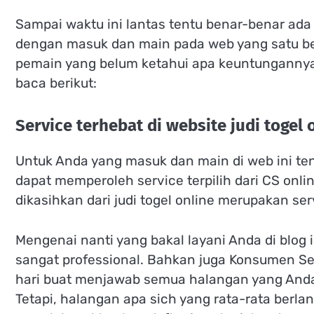
Sampai waktu ini lantas tentu benar-benar a
dengan masuk dan main pada web yang satu ber
pemain yang belum ketahui apa keuntungannya.
baca berikut:
Service terhebat di website judi togel 
Untuk Anda yang masuk dan main di web ini t
dapat memperoleh service terpilih dari CS onl
dikasihkan dari judi togel online merupakan se
Mengenai nanti yang bakal layani Anda di blo
sangat professional. Bahkan juga Konsumen Servi
hari buat menjawab semua halangan yang Anda r
Tetapi, halangan apa sich yang rata-rata berl