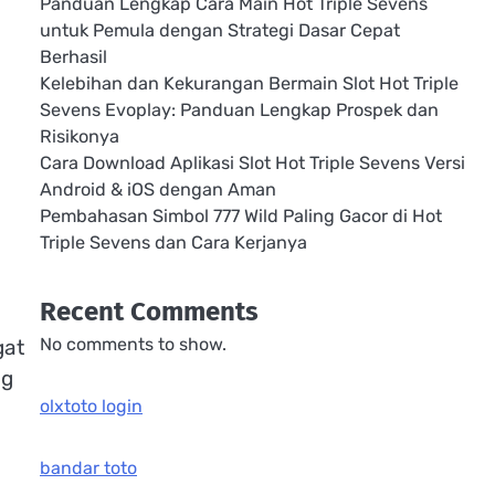
Panduan Lengkap Cara Main Hot Triple Sevens
untuk Pemula dengan Strategi Dasar Cepat
Berhasil
Kelebihan dan Kekurangan Bermain Slot Hot Triple
Sevens Evoplay: Panduan Lengkap Prospek dan
Risikonya
Cara Download Aplikasi Slot Hot Triple Sevens Versi
Android & iOS dengan Aman
Pembahasan Simbol 777 Wild Paling Gacor di Hot
Triple Sevens dan Cara Kerjanya
Recent Comments
No comments to show.
gat
ng
olxtoto login
bandar toto