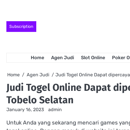
Skip
to
content
Subscription
Home
Agen Judi
Slot Online
Poker O
Home
Agen Judi
Judi Togel Online Dapat dipercaya
Judi Togel Online Dapat dip
Tobelo Selatan
January 16, 2023
admin
Untuk Anda yang sekarang mencari games yang a