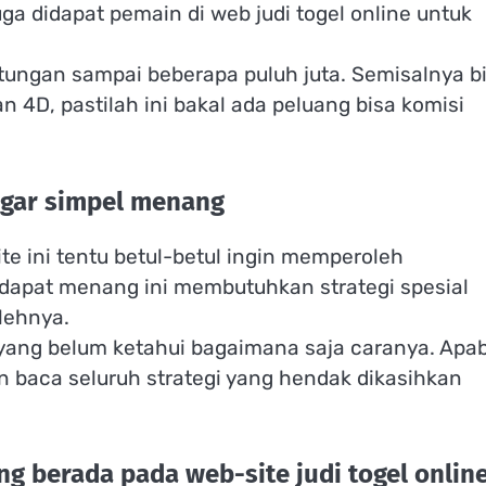
ga didapat pemain di web judi togel online untuk
tungan sampai beberapa puluh juta. Semisalnya bi
 4D, pastilah ini bakal ada peluang bisa komisi
 agar simpel menang
te ini tentu betul-betul ingin memperoleh
 dapat menang ini membutuhkan strategi spesial
lehnya.
yang belum ketahui bagaimana saja caranya. Apab
n baca seluruh strategi yang hendak dikasihkan
g berada pada web-site judi togel onlin