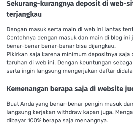
Sekurang-kurangnya deposit di web-site
terjangkau
Dengan masuk serta main di web ini lantas te
Contohnya dengan masuk dan main di blog ini j
benar-benar benar-benar bisa dijangkau.
Pikirkan saja karena minimum depositnya saja 
taruhan di web ini. Dengan keuntungan sebagai 
serta ingin langsung mengerjakan daftar didal
Kemenangan berapa saja di website jud
Buat Anda yang benar-benar pengin masuk dan ma
langsung kerjakan withdraw kapan juga. Mengap
dibayar 100% berapa saja menangnya.