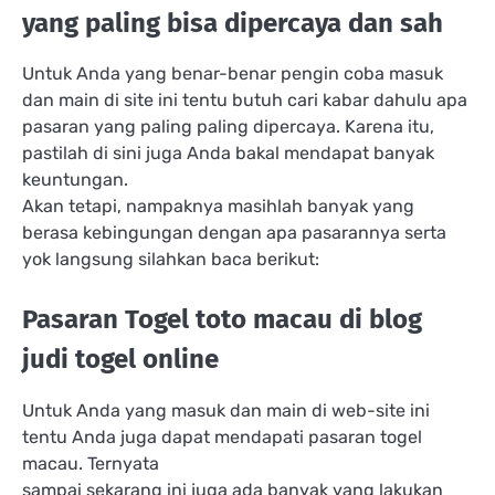
yang paling bisa dipercaya dan sah
Untuk Anda yang benar-benar pengin coba masuk
dan main di site ini tentu butuh cari kabar dahulu apa
pasaran yang paling paling dipercaya. Karena itu,
pastilah di sini juga Anda bakal mendapat banyak
keuntungan.
Akan tetapi, nampaknya masihlah banyak yang
berasa kebingungan dengan apa pasarannya serta
yok langsung silahkan baca berikut:
Pasaran Togel toto macau di blog
judi togel online
Untuk Anda yang masuk dan main di web-site ini
tentu Anda juga dapat mendapati pasaran togel
macau. Ternyata
sampai sekarang ini juga ada banyak yang lakukan