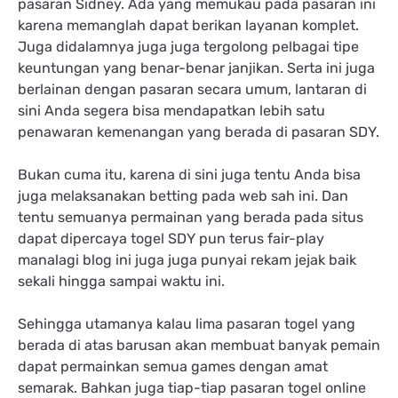
pasaran Sidney. Ada yang memukau pada pasaran ini
karena memanglah dapat berikan layanan komplet.
Juga didalamnya juga juga tergolong pelbagai tipe
keuntungan yang benar-benar janjikan. Serta ini juga
berlainan dengan pasaran secara umum, lantaran di
sini Anda segera bisa mendapatkan lebih satu
penawaran kemenangan yang berada di pasaran SDY.
Bukan cuma itu, karena di sini juga tentu Anda bisa
juga melaksanakan betting pada web sah ini. Dan
tentu semuanya permainan yang berada pada situs
dapat dipercaya togel SDY pun terus fair-play
manalagi blog ini juga juga punyai rekam jejak baik
sekali hingga sampai waktu ini.
Sehingga utamanya kalau lima pasaran togel yang
berada di atas barusan akan membuat banyak pemain
dapat permainkan semua games dengan amat
semarak. Bahkan juga tiap-tiap pasaran togel online