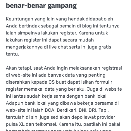
benar-benar gampang
Keuntungan yang lain yang hendak didapat oleh
Anda bertindak sebagai pemain di blog ini tentunya
ialah simpelnya lakukan register. Karena untuk
lakukan register ini dapat secara mudah
mengerjakannya di live chat serta ini juga gratis
tentu.
Akan tetapi, saat Anda ingin melaksanakan registrasi
di web-site ini ada banyak data yang penting
diserahkan kepada CS buat dapat isikan formulir
register memakai data yang berlaku. Juga di website
ini lantas sudah kerja sama dengan bank lokal.
Adapun bank lokal yang dibawa bekerja bersama di
web-site ini ialah BCA, Berdikari, BNI, BRI. Tapi,
tentulah di sini juga sediakan depo lewat provider
pulsa XL dan telkomsel. Karena itu, pastilah ini bakal