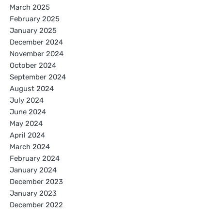
March 2025
February 2025
January 2025
December 2024
November 2024
October 2024
September 2024
August 2024
July 2024
June 2024
May 2024
April 2024
March 2024
February 2024
January 2024
December 2023
January 2023
December 2022