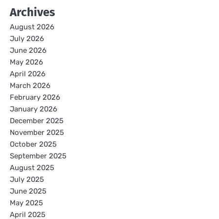
Archives
August 2026
July 2026
June 2026
May 2026
April 2026
March 2026
February 2026
January 2026
December 2025
November 2025
October 2025
September 2025
August 2025
July 2025
June 2025
May 2025
April 2025