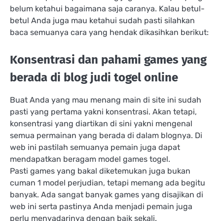
belum ketahui bagaimana saja caranya. Kalau betul-
betul Anda juga mau ketahui sudah pasti silahkan
baca semuanya cara yang hendak dikasihkan berikut:
Konsentrasi dan pahami games yang
berada di blog judi togel online
Buat Anda yang mau menang main di site ini sudah
pasti yang pertama yakni konsentrasi. Akan tetapi,
konsentrasi yang diartikan di sini yakni mengenal
semua permainan yang berada di dalam blognya. Di
web ini pastilah semuanya pemain juga dapat
mendapatkan beragam model games togel.
Pasti games yang bakal diketemukan juga bukan
cuman 1 model perjudian, tetapi memang ada begitu
banyak. Ada sangat banyak games yang disajikan di
web ini serta pastinya Anda menjadi pemain juga
perlu menyadarinya dengan baik sekali.