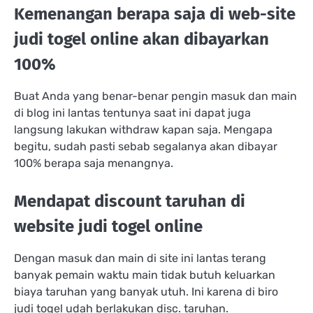
Kemenangan berapa saja di web-site
judi togel online akan dibayarkan
100%
Buat Anda yang benar-benar pengin masuk dan main
di blog ini lantas tentunya saat ini dapat juga
langsung lakukan withdraw kapan saja. Mengapa
begitu, sudah pasti sebab segalanya akan dibayar
100% berapa saja menangnya.
Mendapat discount taruhan di
website judi togel online
Dengan masuk dan main di site ini lantas terang
banyak pemain waktu main tidak butuh keluarkan
biaya taruhan yang banyak utuh. Ini karena di biro
judi togel udah berlakukan disc. taruhan.