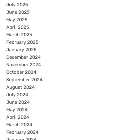
July 2025
June 2025
May 2025
April 2025
March 2025
February 2025
January 2025
December 2024
November 2024
October 2024
September 2024
August 2024
July 2024
June 2024
May 2024
April 2024
March 2024
February 2024
January 2024