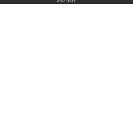
WordPress
.