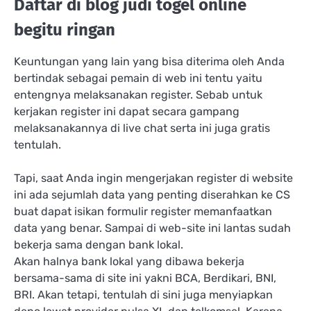
Daftar di blog judi togel online
begitu ringan
Keuntungan yang lain yang bisa diterima oleh Anda
bertindak sebagai pemain di web ini tentu yaitu
entengnya melaksanakan register. Sebab untuk
kerjakan register ini dapat secara gampang
melaksanakannya di live chat serta ini juga gratis
tentulah.
Tapi, saat Anda ingin mengerjakan register di website
ini ada sejumlah data yang penting diserahkan ke CS
buat dapat isikan formulir register memanfaatkan
data yang benar. Sampai di web-site ini lantas sudah
bekerja sama dengan bank lokal.
Akan halnya bank lokal yang dibawa bekerja
bersama-sama di site ini yakni BCA, Berdikari, BNI,
BRI. Akan tetapi, tentulah di sini juga menyiapkan