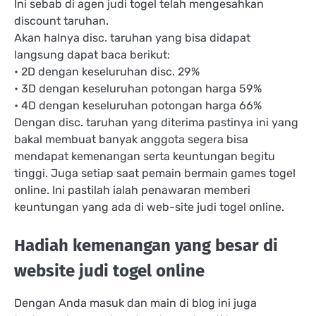
Ini sebab di agen judi togel telah mengesahkan
discount taruhan.
Akan halnya disc. taruhan yang bisa didapat
langsung dapat baca berikut:
• 2D dengan keseluruhan disc. 29%
• 3D dengan keseluruhan potongan harga 59%
• 4D dengan keseluruhan potongan harga 66%
Dengan disc. taruhan yang diterima pastinya ini yang
bakal membuat banyak anggota segera bisa
mendapat kemenangan serta keuntungan begitu
tinggi. Juga setiap saat pemain bermain games togel
online. Ini pastilah ialah penawaran memberi
keuntungan yang ada di web-site judi togel online.
Hadiah kemenangan yang besar di
website judi togel online
Dengan Anda masuk dan main di blog ini juga