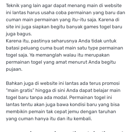
Teknik yang lain agar dapat menang main di website
ini lantas harus usaha coba permainan yang baru dan
cuman main permainan yang itu-itu saja. Karena di
site ini juga siapkan begitu banyak games togel baru
juga bagus.
Karena itu, pastinya seharusnya Anda tidak untuk
batasi peluang cuma buat main satu type permainan
togel saja. Ya memanglah walau itu merupakan
permainan togel yang amat menurut Anda begitu
pujaan.
Bahkan juga di website ini lantas ada terus promosi
“main gratis” hingga di sini Anda dapat belajar main
togel baru tanpa ada modal. Permainan togel ini
lantas tentu akan juga bawa kondisi baru yang bisa
membikin pemain tak cepat jemu dengan taruhan
yang cuman hanya itu dan itu kembali.