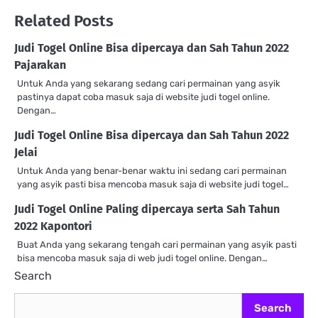
Related Posts
Judi Togel Online Bisa dipercaya dan Sah Tahun 2022
Pajarakan
Untuk Anda yang sekarang sedang cari permainan yang asyik
pastinya dapat coba masuk saja di website judi togel online.
Dengan…
Judi Togel Online Bisa dipercaya dan Sah Tahun 2022
Jelai
Untuk Anda yang benar-benar waktu ini sedang cari permainan
yang asyik pasti bisa mencoba masuk saja di website judi togel…
Judi Togel Online Paling dipercaya serta Sah Tahun
2022 Kapontori
Buat Anda yang sekarang tengah cari permainan yang asyik pasti
bisa mencoba masuk saja di web judi togel online. Dengan…
Search
Search