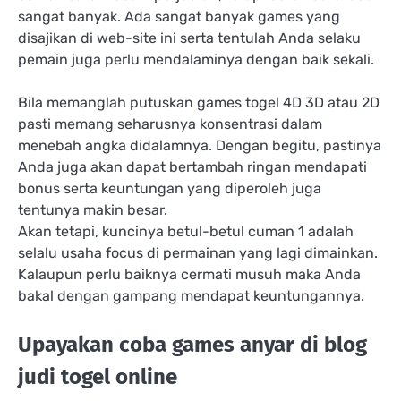
sangat banyak. Ada sangat banyak games yang
disajikan di web-site ini serta tentulah Anda selaku
pemain juga perlu mendalaminya dengan baik sekali.
Bila memanglah putuskan games togel 4D 3D atau 2D
pasti memang seharusnya konsentrasi dalam
menebah angka didalamnya. Dengan begitu, pastinya
Anda juga akan dapat bertambah ringan mendapati
bonus serta keuntungan yang diperoleh juga
tentunya makin besar.
Akan tetapi, kuncinya betul-betul cuman 1 adalah
selalu usaha focus di permainan yang lagi dimainkan.
Kalaupun perlu baiknya cermati musuh maka Anda
bakal dengan gampang mendapat keuntungannya.
Upayakan coba games anyar di blog
judi togel online