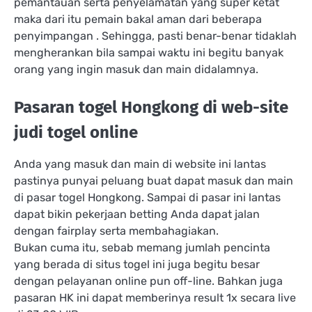
pemantauan serta penyelamatan yang super ketat
maka dari itu pemain bakal aman dari beberapa
penyimpangan . Sehingga, pasti benar-benar tidaklah
mengherankan bila sampai waktu ini begitu banyak
orang yang ingin masuk dan main didalamnya.
Pasaran togel Hongkong di web-site
judi togel online
Anda yang masuk dan main di website ini lantas
pastinya punyai peluang buat dapat masuk dan main
di pasar togel Hongkong. Sampai di pasar ini lantas
dapat bikin pekerjaan betting Anda dapat jalan
dengan fairplay serta membahagiakan.
Bukan cuma itu, sebab memang jumlah pencinta
yang berada di situs togel ini juga begitu besar
dengan pelayanan online pun off-line. Bahkan juga
pasaran HK ini dapat memberinya result 1x secara live