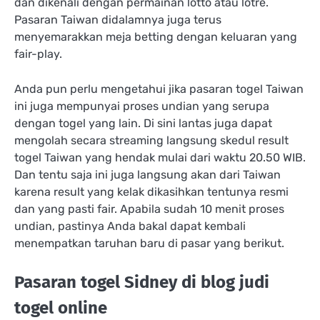
dan dikenali dengan permainan lotto atau lotre.
Pasaran Taiwan didalamnya juga terus
menyemarakkan meja betting dengan keluaran yang
fair-play.
Anda pun perlu mengetahui jika pasaran togel Taiwan
ini juga mempunyai proses undian yang serupa
dengan togel yang lain. Di sini lantas juga dapat
mengolah secara streaming langsung skedul result
togel Taiwan yang hendak mulai dari waktu 20.50 WIB.
Dan tentu saja ini juga langsung akan dari Taiwan
karena result yang kelak dikasihkan tentunya resmi
dan yang pasti fair. Apabila sudah 10 menit proses
undian, pastinya Anda bakal dapat kembali
menempatkan taruhan baru di pasar yang berikut.
Pasaran togel Sidney di blog judi
togel online