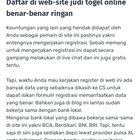
Daftar di web-site judi togel online
benar-benar ringan
Keuntungan yang lain yang hendak didapat oleh
Anda sebagai pemain di site ini pastinya yakni
entengnya mengerjakan registrasi. Sebab memang
untuk mengerjakan registrasi ini dapat secara
gampang melakukan di live chat dan ini juga gratis
tentu.
Tapi, waktu Anda mau kerjakan register di web ini ada
banyak data yang sebaiknya dikasih ke CS untuk
dapat isikan formulir registrasi memanfaatkan data
yang benar. Bahkan juga di blog ini lantas sudah
bekerja sama dengan bank lokal.
Mengenai bank lokal yang dibawa bekerja sama-sama
di site ini yakni BCA, Berdikari, BNI, BRI. Tapi, tentu
saja di sini juga sediakan depo lewat provider pulsa XL