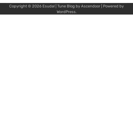
Copyright © 2026
Esudal
| Tune Blog by
Ascendoor
| Powered by
WordPress
.