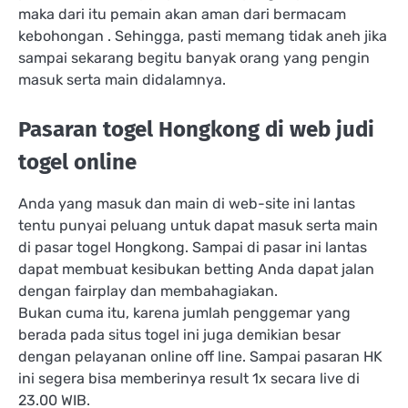
maka dari itu pemain akan aman dari bermacam
kebohongan . Sehingga, pasti memang tidak aneh jika
sampai sekarang begitu banyak orang yang pengin
masuk serta main didalamnya.
Pasaran togel Hongkong di web judi
togel online
Anda yang masuk dan main di web-site ini lantas
tentu punyai peluang untuk dapat masuk serta main
di pasar togel Hongkong. Sampai di pasar ini lantas
dapat membuat kesibukan betting Anda dapat jalan
dengan fairplay dan membahagiakan.
Bukan cuma itu, karena jumlah penggemar yang
berada pada situs togel ini juga demikian besar
dengan pelayanan online off line. Sampai pasaran HK
ini segera bisa memberinya result 1x secara live di
23.00 WIB.