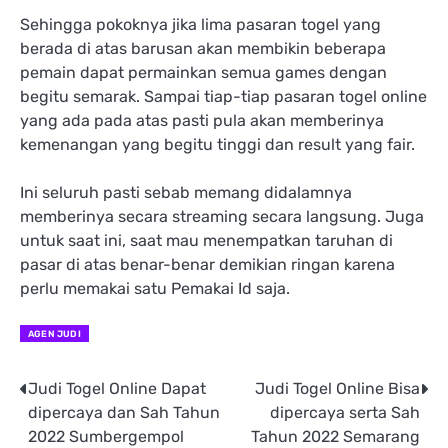
Sehingga pokoknya jika lima pasaran togel yang
berada di atas barusan akan membikin beberapa
pemain dapat permainkan semua games dengan
begitu semarak. Sampai tiap-tiap pasaran togel online
yang ada pada atas pasti pula akan memberinya
kemenangan yang begitu tinggi dan result yang fair.
Ini seluruh pasti sebab memang didalamnya
memberinya secara streaming secara langsung. Juga
untuk saat ini, saat mau menempatkan taruhan di
pasar di atas benar-benar demikian ringan karena
perlu memakai satu Pemakai Id saja.
AGEN JUDI
Judi Togel Online Dapat
Judi Togel Online Bisa
Post
dipercaya dan Sah Tahun
dipercaya serta Sah
navigation
2022 Sumbergempol
Tahun 2022 Semarang