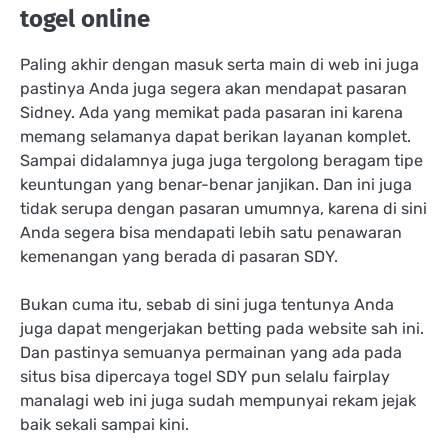
togel online
Paling akhir dengan masuk serta main di web ini juga
pastinya Anda juga segera akan mendapat pasaran
Sidney. Ada yang memikat pada pasaran ini karena
memang selamanya dapat berikan layanan komplet.
Sampai didalamnya juga juga tergolong beragam tipe
keuntungan yang benar-benar janjikan. Dan ini juga
tidak serupa dengan pasaran umumnya, karena di sini
Anda segera bisa mendapati lebih satu penawaran
kemenangan yang berada di pasaran SDY.
Bukan cuma itu, sebab di sini juga tentunya Anda
juga dapat mengerjakan betting pada website sah ini.
Dan pastinya semuanya permainan yang ada pada
situs bisa dipercaya togel SDY pun selalu fairplay
manalagi web ini juga sudah mempunyai rekam jejak
baik sekali sampai kini.