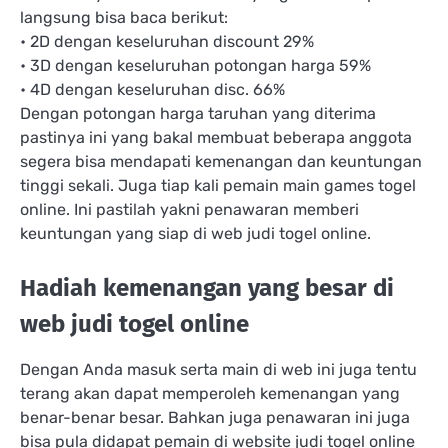
langsung bisa baca berikut:
• 2D dengan keseluruhan discount 29%
• 3D dengan keseluruhan potongan harga 59%
• 4D dengan keseluruhan disc. 66%
Dengan potongan harga taruhan yang diterima
pastinya ini yang bakal membuat beberapa anggota
segera bisa mendapati kemenangan dan keuntungan
tinggi sekali. Juga tiap kali pemain main games togel
online. Ini pastilah yakni penawaran memberi
keuntungan yang siap di web judi togel online.
Hadiah kemenangan yang besar di
web judi togel online
Dengan Anda masuk serta main di web ini juga tentu
terang akan dapat memperoleh kemenangan yang
benar-benar besar. Bahkan juga penawaran ini juga
bisa pula didapat pemain di website judi togel online