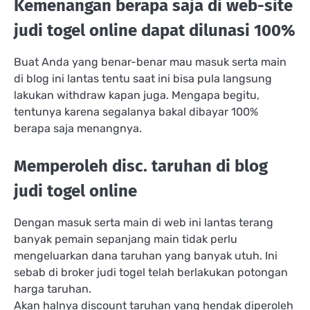
Kemenangan berapa saja di web-site
judi togel online dapat dilunasi 100%
Buat Anda yang benar-benar mau masuk serta main
di blog ini lantas tentu saat ini bisa pula langsung
lakukan withdraw kapan juga. Mengapa begitu,
tentunya karena segalanya bakal dibayar 100%
berapa saja menangnya.
Memperoleh disc. taruhan di blog
judi togel online
Dengan masuk serta main di web ini lantas terang
banyak pemain sepanjang main tidak perlu
mengeluarkan dana taruhan yang banyak utuh. Ini
sebab di broker judi togel telah berlakukan potongan
harga taruhan.
Akan halnya discount taruhan yang hendak diperoleh