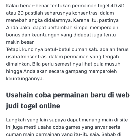
Kalau benar-benar tentukan permainan togel 4D 3D
atau 2D pastilah seharusnya konsentrasi dalam
menebah angka didalamnya. Karena itu, pastinya
Anda bakal dapat bertambah simpel memperoleh
bonus dan keuntungan yang didapat juga tentu
makin besar.
Tetapi, kuncinya betul-betul cuman satu adalah terus
usaha konsentrasi dalam permainan yang tengah
dimainkan. Bila perlu semestinya lihat pula musuh
hingga Anda akan secara gampang memperoleh
keuntungannya.
Usahain coba permainan baru di web
judi togel online
Langkah yang lain supaya dapat menang main di site
ini juga mesti usaha coba games yang anyar serta
cuman main permainan yang itu-itu saja. Sebab di