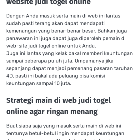
website judi togel online
Dengan Anda masuk serta main di web ini lantas
sudah pasti terang akan dapat mendapati
kemenangan yang benar-benar besar. Bahkan juga
penawaran ini juga dapat juga diperoleh pemain di
web-site judi togel online untuk Anda.
Juga ini lantas yang kelak bakal memberi keuntungan
sampai beberapa puluh juta. Umpamanya jika
sepanjang dapat menjadi pemenang pasaran taruhan
4D, pasti ini bakal ada peluang bisa komisi
keuntungan sampai 10 juta.
Strategi main di web judi togel
online agar ringan menang
Buat siapa saja yang masuk serta main di web ini
tentunya betul-betul ingin mendapat keuntungan