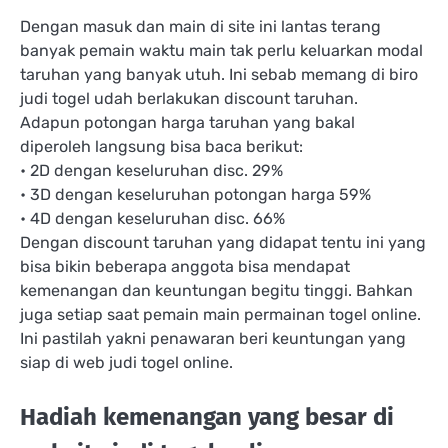
Dengan masuk dan main di site ini lantas terang
banyak pemain waktu main tak perlu keluarkan modal
taruhan yang banyak utuh. Ini sebab memang di biro
judi togel udah berlakukan discount taruhan.
Adapun potongan harga taruhan yang bakal
diperoleh langsung bisa baca berikut:
• 2D dengan keseluruhan disc. 29%
• 3D dengan keseluruhan potongan harga 59%
• 4D dengan keseluruhan disc. 66%
Dengan discount taruhan yang didapat tentu ini yang
bisa bikin beberapa anggota bisa mendapat
kemenangan dan keuntungan begitu tinggi. Bahkan
juga setiap saat pemain main permainan togel online.
Ini pastilah yakni penawaran beri keuntungan yang
siap di web judi togel online.
Hadiah kemenangan yang besar di