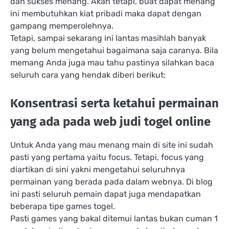
dan sukses menang. Akan tetapi, buat dapat menang
ini membutuhkan kiat pribadi maka dapat dengan
gampang memperolehnya.
Tetapi, sampai sekarang ini lantas masihlah banyak
yang belum mengetahui bagaimana saja caranya. Bila
memang Anda juga mau tahu pastinya silahkan baca
seluruh cara yang hendak diberi berikut:
Konsentrasi serta ketahui permainan
yang ada pada web judi togel online
Untuk Anda yang mau menang main di site ini sudah
pasti yang pertama yaitu focus. Tetapi, focus yang
diartikan di sini yakni mengetahui seluruhnya
permainan yang berada pada dalam webnya. Di blog
ini pasti seluruh pemain dapat juga mendapatkan
beberapa tipe games togel.
Pasti games yang bakal ditemui lantas bukan cuman 1