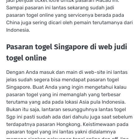
jadi penjual ticket lotre untuk pasaran Macau ini.
Sampai pasaran ini lantas sekarang sudah jadi
pasaran togel online yang servicenya berada pada
China juga sering dicari oleh pemain terutamanya dari
Indonesia.
Pasaran togel Singapore di web judi
togel online
Dengan Anda masuk dan main di web-site ini lantas
jelas sudah segera bisa mendapat pasaran togel
Singapore. Buat Anda yang ingin mengetahui kalau
pasaran togel yang ini memanglah yang terbesar
terutama yang ada pada lokasi Asia pula Indonesia.
Bukan itu saja, lantaran sesungguhnya lantas togel
Sgp ini pasti sudah ada dari dahulu juga saat sebelum
terdapatnya pasaran Hongkong. Keistimewaan pada
pasaran togel yang ini lantas yakni didalamnya