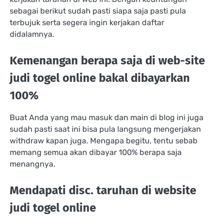
sebagai berikut sudah pasti siapa saja pasti pula
terbujuk serta segera ingin kerjakan daftar
didalamnya.
Kemenangan berapa saja di web-site
judi togel online bakal dibayarkan
100%
Buat Anda yang mau masuk dan main di blog ini juga
sudah pasti saat ini bisa pula langsung mengerjakan
withdraw kapan juga. Mengapa begitu, tentu sebab
memang semua akan dibayar 100% berapa saja
menangnya.
Mendapati disc. taruhan di website
judi togel online