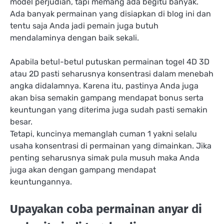
model perjudian, tapi memang ada begitu banyak.
Ada banyak permainan yang disiapkan di blog ini dan
tentu saja Anda jadi pemain juga butuh
mendalaminya dengan baik sekali.
Apabila betul-betul putuskan permainan togel 4D 3D
atau 2D pasti seharusnya konsentrasi dalam menebah
angka didalamnya. Karena itu, pastinya Anda juga
akan bisa semakin gampang mendapat bonus serta
keuntungan yang diterima juga sudah pasti semakin
besar.
Tetapi, kuncinya memanglah cuman 1 yakni selalu
usaha konsentrasi di permainan yang dimainkan. Jika
penting seharusnya simak pula musuh maka Anda
juga akan dengan gampang mendapat
keuntungannya.
Upayakan coba permainan anyar di