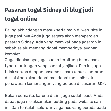
Pasaran togel Sidney di blog judi
togel online
Paling akhir dengan masuk serta main di web-site ini
juga pastinya Anda juga segera akan memperoleh
pasaran Sidney. Ada yang memikat pada pasaran ini
sebab selalu memang dapat memberinya layanan
komplet.
Juga didalamnya juga sudah terhitung bermacam
type keuntungan yang sangat janjikan. Dan ini juga
tidak serupa dengan pasaran secara umum, lantaran
di sini Anda akan dapat mendapatkan lebih satu
penawaran kemenangan yang berada di pasaran SDY.
Bukan cuma itu, karena di sini juga sudah pasti Anda
dapat juga melaksanakan betting pada website sah
ini. Dan tentulah seluruhnya games yang berada pada