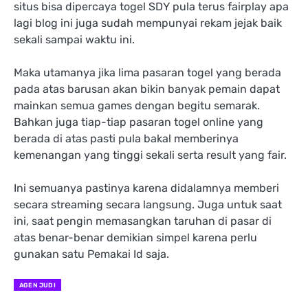
situs bisa dipercaya togel SDY pula terus fairplay apa
lagi blog ini juga sudah mempunyai rekam jejak baik
sekali sampai waktu ini.
Maka utamanya jika lima pasaran togel yang berada
pada atas barusan akan bikin banyak pemain dapat
mainkan semua games dengan begitu semarak.
Bahkan juga tiap-tiap pasaran togel online yang
berada di atas pasti pula bakal memberinya
kemenangan yang tinggi sekali serta result yang fair.
Ini semuanya pastinya karena didalamnya memberi
secara streaming secara langsung. Juga untuk saat
ini, saat pengin memasangkan taruhan di pasar di
atas benar-benar demikian simpel karena perlu
gunakan satu Pemakai Id saja.
AGEN JUDI