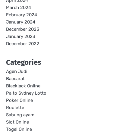
April 2024
March 2024
February 2024
January 2024
December 2023
January 2023
December 2022
Categories
Agen Judi
Baccarat
Blackjack Online
Paito Sydney Lotto
Poker Online
Roulette
Sabung ayam
Slot Online
Togel Online