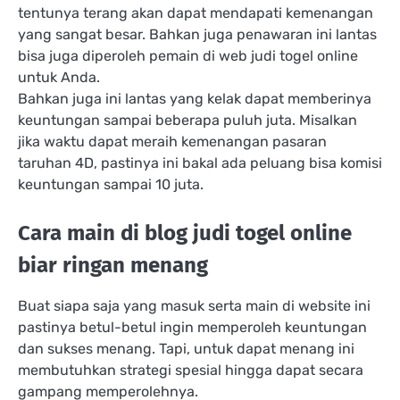
tentunya terang akan dapat mendapati kemenangan
yang sangat besar. Bahkan juga penawaran ini lantas
bisa juga diperoleh pemain di web judi togel online
untuk Anda.
Bahkan juga ini lantas yang kelak dapat memberinya
keuntungan sampai beberapa puluh juta. Misalkan
jika waktu dapat meraih kemenangan pasaran
taruhan 4D, pastinya ini bakal ada peluang bisa komisi
keuntungan sampai 10 juta.
Cara main di blog judi togel online
biar ringan menang
Buat siapa saja yang masuk serta main di website ini
pastinya betul-betul ingin memperoleh keuntungan
dan sukses menang. Tapi, untuk dapat menang ini
membutuhkan strategi spesial hingga dapat secara
gampang memperolehnya.