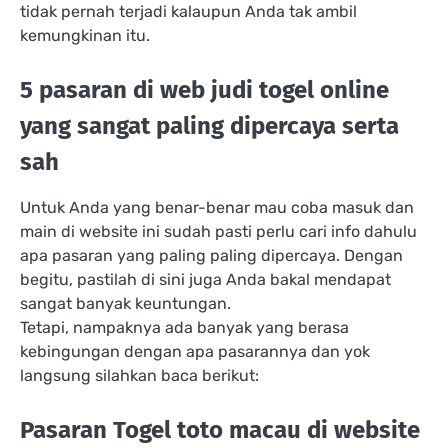
tidak pernah terjadi kalaupun Anda tak ambil
kemungkinan itu.
5 pasaran di web judi togel online
yang sangat paling dipercaya serta
sah
Untuk Anda yang benar-benar mau coba masuk dan
main di website ini sudah pasti perlu cari info dahulu
apa pasaran yang paling paling dipercaya. Dengan
begitu, pastilah di sini juga Anda bakal mendapat
sangat banyak keuntungan.
Tetapi, nampaknya ada banyak yang berasa
kebingungan dengan apa pasarannya dan yok
langsung silahkan baca berikut:
Pasaran Togel toto macau di website