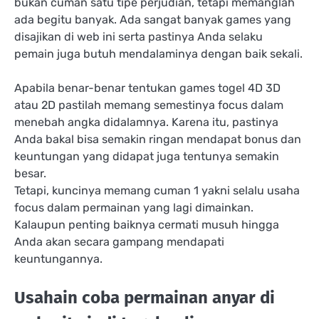
bukan cuman satu tipe perjudian, tetapi memanglah
ada begitu banyak. Ada sangat banyak games yang
disajikan di web ini serta pastinya Anda selaku
pemain juga butuh mendalaminya dengan baik sekali.
Apabila benar-benar tentukan games togel 4D 3D
atau 2D pastilah memang semestinya focus dalam
menebah angka didalamnya. Karena itu, pastinya
Anda bakal bisa semakin ringan mendapat bonus dan
keuntungan yang didapat juga tentunya semakin
besar.
Tetapi, kuncinya memang cuman 1 yakni selalu usaha
focus dalam permainan yang lagi dimainkan.
Kalaupun penting baiknya cermati musuh hingga
Anda akan secara gampang mendapati
keuntungannya.
Usahain coba permainan anyar di