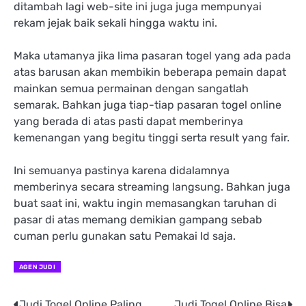
ditambah lagi web-site ini juga juga mempunyai
rekam jejak baik sekali hingga waktu ini.
Maka utamanya jika lima pasaran togel yang ada pada
atas barusan akan membikin beberapa pemain dapat
mainkan semua permainan dengan sangatlah
semarak. Bahkan juga tiap-tiap pasaran togel online
yang berada di atas pasti dapat memberinya
kemenangan yang begitu tinggi serta result yang fair.
Ini semuanya pastinya karena didalamnya
memberinya secara streaming langsung. Bahkan juga
buat saat ini, waktu ingin memasangkan taruhan di
pasar di atas memang demikian gampang sebab
cuman perlu gunakan satu Pemakai Id saja.
AGEN JUDI
Judi Togel Online Paling
Judi Togel Online Bisa