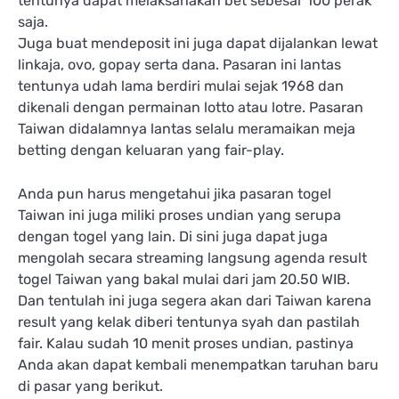
tentunya dapat melaksanakan bet sebesar 100 perak
saja.
Juga buat mendeposit ini juga dapat dijalankan lewat
linkaja, ovo, gopay serta dana. Pasaran ini lantas
tentunya udah lama berdiri mulai sejak 1968 dan
dikenali dengan permainan lotto atau lotre. Pasaran
Taiwan didalamnya lantas selalu meramaikan meja
betting dengan keluaran yang fair-play.
Anda pun harus mengetahui jika pasaran togel
Taiwan ini juga miliki proses undian yang serupa
dengan togel yang lain. Di sini juga dapat juga
mengolah secara streaming langsung agenda result
togel Taiwan yang bakal mulai dari jam 20.50 WIB.
Dan tentulah ini juga segera akan dari Taiwan karena
result yang kelak diberi tentunya syah dan pastilah
fair. Kalau sudah 10 menit proses undian, pastinya
Anda akan dapat kembali menempatkan taruhan baru
di pasar yang berikut.