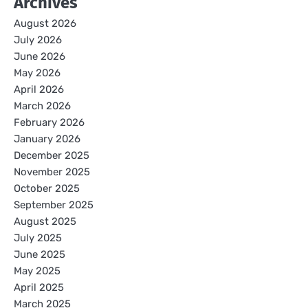
Archives
August 2026
July 2026
June 2026
May 2026
April 2026
March 2026
February 2026
January 2026
December 2025
November 2025
October 2025
September 2025
August 2025
July 2025
June 2025
May 2025
April 2025
March 2025