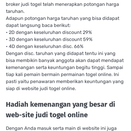
broker judi togel telah menerapkan potongan harga
taruhan.
Adapun potongan harga taruhan yang bisa didapat
dapat langsung baca berikut:
• 2D dengan keseluruhan discount 29%
• 3D dengan keseluruhan discount 59%
• 4D dengan keseluruhan disc. 66%
Dengan disc. taruhan yang didapat tentu ini yang
bisa membikin banyak anggota akan dapat mendapat
kemenangan serta keuntungan begitu tinggi. Sampai
tiap kali pemain bermain permainan togel online. Ini
pasti yaitu penawaran memberikan keuntungan yang
siap di website judi togel online.
Hadiah kemenangan yang besar di
web-site judi togel online
Dengan Anda masuk serta main di website ini juga