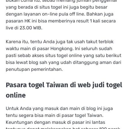
Bukan cuma itu, sebab memang jumlah penggemar
yang berada di situs togel ini juga begitu besar
dengan layanan on-line pula off line. Bahkan juga
pasaran HK ini bisa memberinya result 1 kali secara
live di 23.00 WIB.
Karena itu, tentu Anda juga tak usah takut terblok
waktu main di pasar Hongkong. Ini seluruh sudah
pasti sebab akses situs togel online yang satu berikut
bisa lewat blog sah yang udah ditanggung aman dari
penutupan pemerintahan.
Pasara togel Taiwan di web judi togel
online
Untuk Anda yang masuk dan main di blog ini juga
tentu segera bisa main di pasar togel Taiwan.
Keuntungan dengan masuk di pasar ini lantas