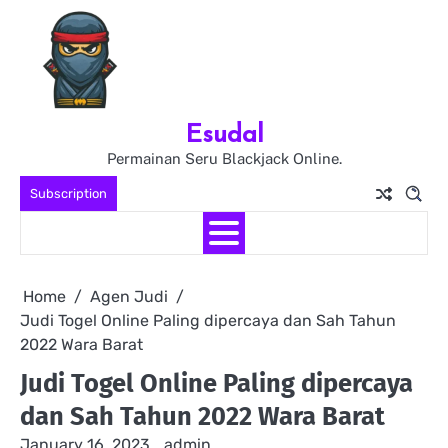
Skip
to
content
Esudal
Permainan Seru Blackjack Online.
Subscription
Home
Agen Judi
Judi Togel Online Paling dipercaya dan Sah Tahun
2022 Wara Barat
Judi Togel Online Paling dipercaya
dan Sah Tahun 2022 Wara Barat
January 16, 2023
admin