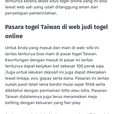
tentunya karena akses situs togel online yang ini bisa
lewat web sah yang udah ditanggung aman dari
penyetopan pemerintahan.
Pasara togel Taiwan di web judi togel
online
Untuk Anda yang masuk dan main di web-site ini
lantas tentunya bisa main di pasar togel Taiwan.
Keuntungan dengan masuk di pasar ini lantas
tentunya dapat kerjakan bet sebesar 100 perak saja.
Juga untuk lakukan deposit ini juga dapat dikerjakan
lewat linkaja, ovo, gopay serta dana. Pasaran ini lantas
sudah pasti telah lama berdiri mulai sejak 1968 serta
diketahui dengan permainan lotto atau lotre. Pasaran
Taiwan didalamnya juga terus meramaikan meja
betting dengan keluaran yang fair-play.