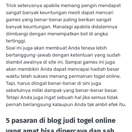
Trick seterusnya apabila memang pengin mendapat
sangat banyak keuntungan mesti dapat mencari
games yang benar-benar paling berikan sangat
banyak keuntungan. Manalagi apabila didalamnya
diimbangi dengan menempatkan bet di angka
tertinggi.
Soal ini juga akan membuat Anda terasa lebih
bertanggung-jawab dengan ketentuan yang sudah
diambil awalnya di site ini. Sampai games ini juga
akan membikin Anda dapat mencapai hadiah besar
waktu telah sukses menang permainan togel online.
Tapi, harus diingat benar-benar di sini juga
sebetulnya miliki dampak yang benar-benar besar.
Tetapi Anda juga ingat sebuah hal jika semua tidak
pernah berlangsung kalaupun Anda tak ambil efek itu.
5 pasaran di blog judi togel online
yang amat bisa dipercaya dan sah