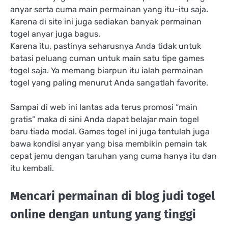
anyar serta cuma main permainan yang itu-itu saja.
Karena di site ini juga sediakan banyak permainan
togel anyar juga bagus.
Karena itu, pastinya seharusnya Anda tidak untuk
batasi peluang cuman untuk main satu tipe games
togel saja. Ya memang biarpun itu ialah permainan
togel yang paling menurut Anda sangatlah favorite.
Sampai di web ini lantas ada terus promosi “main
gratis” maka di sini Anda dapat belajar main togel
baru tiada modal. Games togel ini juga tentulah juga
bawa kondisi anyar yang bisa membikin pemain tak
cepat jemu dengan taruhan yang cuma hanya itu dan
itu kembali.
Mencari permainan di blog judi togel
online dengan untung yang tinggi