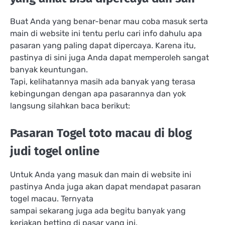
Buat Anda yang benar-benar mau coba masuk serta
main di website ini tentu perlu cari info dahulu apa
pasaran yang paling dapat dipercaya. Karena itu,
pastinya di sini juga Anda dapat memperoleh sangat
banyak keuntungan.
Tapi, kelihatannya masih ada banyak yang terasa
kebingungan dengan apa pasarannya dan yok
langsung silahkan baca berikut:
Pasaran Togel toto macau di blog
judi togel online
Untuk Anda yang masuk dan main di website ini
pastinya Anda juga akan dapat mendapat pasaran
togel macau. Ternyata
sampai sekarang juga ada begitu banyak yang
kerjakan betting di pasar yang ini.