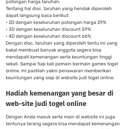
potongan harga taruhan.
Tentang hal disc. taruhan yang hendak diperoleh
dapat langsung baca berikut:
• 2D dengan keseluruhan potongan harga 29%
• 3D dengan keseluruhan discount 59%
• 4D dengan keseluruhan discount 66%
Dengan disc. taruhan yang diperoleh tentu ini yang
bakal membuat banyak anggota segera bisa
mendapati kemenangan serta keuntungan tinggi
sekali. Sampai tiap kali pemain bermain games togel
online. Ini pastilah yakni penawaran memberikan
keuntungan yang siap di website judi togel online.
Hadiah kemenangan yang besar di
web-site judi togel online
Dengan Anda masuk serta main di website ini juga
tentunya terang segera bisa mendapat kemenangan