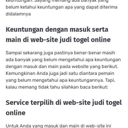
keuntungan. Sayang memang ada banyak yang
belum ketahui keuntungan apa yang dapat diterima
didalamnya
Keuntungan dengan masuk serta
main di web-site judi togel online
Sampai sekarang juga pastinya benar-benar masih
ada banyak yang belum mengetahui apa keuntungan
dengan masuk dan main pada website yang berikut.
Kemungkinan Anda juga jadi satu diantara pemain
yang belum mengetahui apa keuntungannya. Tapi,
kalau memang tidak tahu silahkan baca berikut:
Service terpilih di web-site judi togel
online
Untuk Anda yang masuk dan main di web-site ini