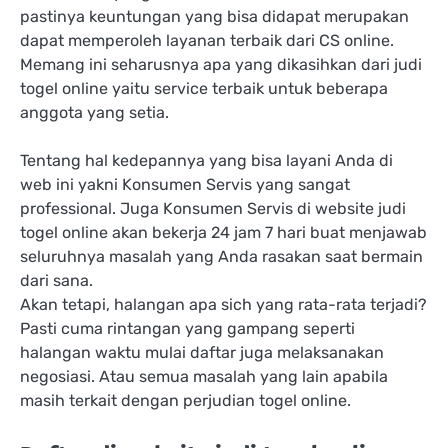
pastinya keuntungan yang bisa didapat merupakan
dapat memperoleh layanan terbaik dari CS online.
Memang ini seharusnya apa yang dikasihkan dari judi
togel online yaitu service terbaik untuk beberapa
anggota yang setia.
Tentang hal kedepannya yang bisa layani Anda di
web ini yakni Konsumen Servis yang sangat
professional. Juga Konsumen Servis di website judi
togel online akan bekerja 24 jam 7 hari buat menjawab
seluruhnya masalah yang Anda rasakan saat bermain
dari sana.
Akan tetapi, halangan apa sich yang rata-rata terjadi?
Pasti cuma rintangan yang gampang seperti
halangan waktu mulai daftar juga melaksanakan
negosiasi. Atau semua masalah yang lain apabila
masih terkait dengan perjudian togel online.