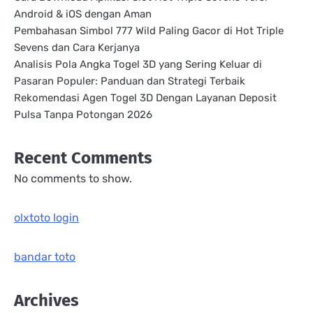
Android & iOS dengan Aman
Pembahasan Simbol 777 Wild Paling Gacor di Hot Triple
Sevens dan Cara Kerjanya
Analisis Pola Angka Togel 3D yang Sering Keluar di
Pasaran Populer: Panduan dan Strategi Terbaik
Rekomendasi Agen Togel 3D Dengan Layanan Deposit
Pulsa Tanpa Potongan 2026
Recent Comments
No comments to show.
olxtoto login
bandar toto
Archives