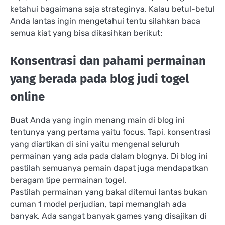
ketahui bagaimana saja strateginya. Kalau betul-betul
Anda lantas ingin mengetahui tentu silahkan baca
semua kiat yang bisa dikasihkan berikut:
Konsentrasi dan pahami permainan
yang berada pada blog judi togel
online
Buat Anda yang ingin menang main di blog ini
tentunya yang pertama yaitu focus. Tapi, konsentrasi
yang diartikan di sini yaitu mengenal seluruh
permainan yang ada pada dalam blognya. Di blog ini
pastilah semuanya pemain dapat juga mendapatkan
beragam tipe permainan togel.
Pastilah permainan yang bakal ditemui lantas bukan
cuman 1 model perjudian, tapi memanglah ada
banyak. Ada sangat banyak games yang disajikan di