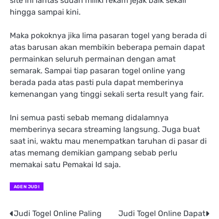
site ini lantas sudah miliki rekam jejak baik sekali
hingga sampai kini.
Maka pokoknya jika lima pasaran togel yang berada di
atas barusan akan membikin beberapa pemain dapat
permainkan seluruh permainan dengan amat
semarak. Sampai tiap pasaran togel online yang
berada pada atas pasti pula dapat memberinya
kemenangan yang tinggi sekali serta result yang fair.
Ini semua pasti sebab memang didalamnya
memberinya secara streaming langsung. Juga buat
saat ini, waktu mau menempatkan taruhan di pasar di
atas memang demikian gampang sebab perlu
memakai satu Pemakai Id saja.
AGEN JUDI
Judi Togel Online Paling
Judi Togel Online Dapat
Post