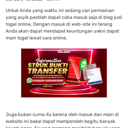
Untuk Anda yang waktu ini sedang cari permainan
yang asyik pastilah dapat coba masuk saja di blog judi
togel online. Dengan masuk di web-site ini terang
Anda akan dapat mendapat keuntungan yakni dapat
main togel lewat cara online.
Juga bukan cuma itu karena oleh masuk dan main di
website ini bakal dapat memperoleh begitu banyak