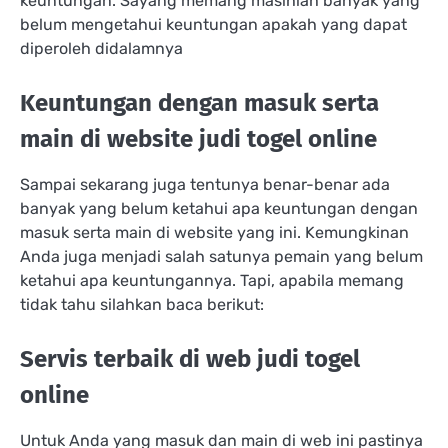
keuntungan. Sayang memang masihlah banyak yang
belum mengetahui keuntungan apakah yang dapat
diperoleh didalamnya
Keuntungan dengan masuk serta
main di website judi togel online
Sampai sekarang juga tentunya benar-benar ada
banyak yang belum ketahui apa keuntungan dengan
masuk serta main di website yang ini. Kemungkinan
Anda juga menjadi salah satunya pemain yang belum
ketahui apa keuntungannya. Tapi, apabila memang
tidak tahu silahkan baca berikut:
Servis terbaik di web judi togel
online
Untuk Anda yang masuk dan main di web ini pastinya