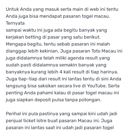
Untuk Anda yang masuk serta main di web ini tentu
Anda juga bisa mendapat pasaran togel macau.
Ternyata
sampai waktu ini juga ada begitu banyak yang
kerjakan betting di pasar yang satu berikut.
Mengapa begitu, tentu sebab pasaran ini malah
dianggap lebih kekinian. Juga pasaran Toto Macau ini
juga didalamnya telah miliki agenda result yang
sudah pasti didalamnya semakin banyak yang
banyaknya kurang lebih 4 kali result di tiap harinya.
Juga tiap-tiap dari result ini lantas tentu di sini Anda
langsung bisa saksikan secara live di YouTube. Serta
penting Anda pahami kalau di pasar togel macau ini
juga siapkan deposit pulsa tanpa potongan.
Perihal ini pula pastinya yang sampai kini udah jadi
penjual ticket lotre buat pasaran Macau ini. Juga
pasaran ini lantas saat ini udah jadi pasaran togel