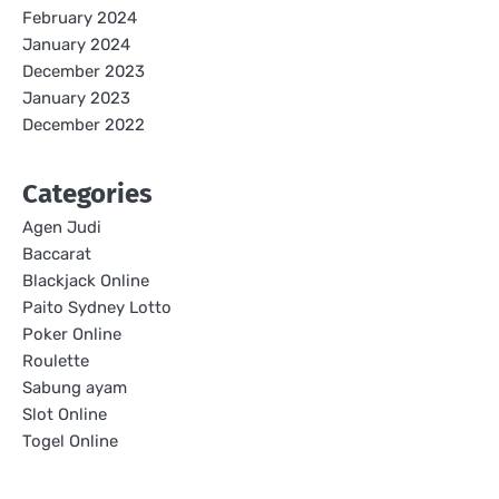
February 2024
January 2024
December 2023
January 2023
December 2022
Categories
Agen Judi
Baccarat
Blackjack Online
Paito Sydney Lotto
Poker Online
Roulette
Sabung ayam
Slot Online
Togel Online