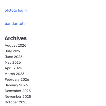
olxtoto login
bandar toto
Archives
August 2026
July 2026
June 2026
May 2026
April 2026
March 2026
February 2026
January 2026
December 2025
November 2025
October 2025