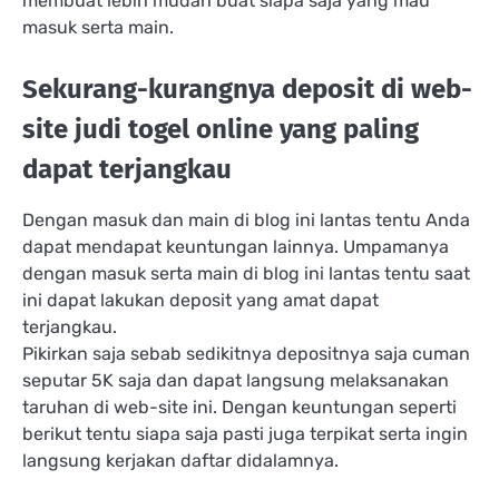
membuat lebih mudah buat siapa saja yang mau
masuk serta main.
Sekurang-kurangnya deposit di web-
site judi togel online yang paling
dapat terjangkau
Dengan masuk dan main di blog ini lantas tentu Anda
dapat mendapat keuntungan lainnya. Umpamanya
dengan masuk serta main di blog ini lantas tentu saat
ini dapat lakukan deposit yang amat dapat
terjangkau.
Pikirkan saja sebab sedikitnya depositnya saja cuman
seputar 5K saja dan dapat langsung melaksanakan
taruhan di web-site ini. Dengan keuntungan seperti
berikut tentu siapa saja pasti juga terpikat serta ingin
langsung kerjakan daftar didalamnya.