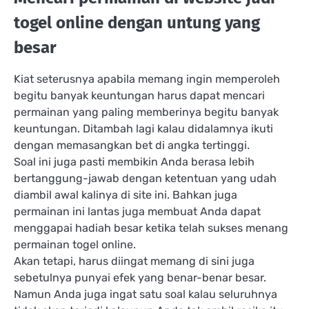
togel online dengan untung yang
besar
Kiat seterusnya apabila memang ingin memperoleh
begitu banyak keuntungan harus dapat mencari
permainan yang paling memberinya begitu banyak
keuntungan. Ditambah lagi kalau didalamnya ikuti
dengan memasangkan bet di angka tertinggi.
Soal ini juga pasti membikin Anda berasa lebih
bertanggung-jawab dengan ketentuan yang udah
diambil awal kalinya di site ini. Bahkan juga
permainan ini lantas juga membuat Anda dapat
menggapai hadiah besar ketika telah sukses menang
permainan togel online.
Akan tetapi, harus diingat memang di sini juga
sebetulnya punyai efek yang benar-benar besar.
Namun Anda juga ingat satu soal kalau seluruhnya