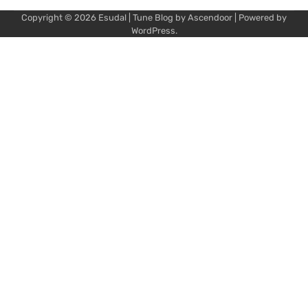
Copyright © 2026
Esudal
| Tune Blog by
Ascendoor
| Powered by
WordPress
.