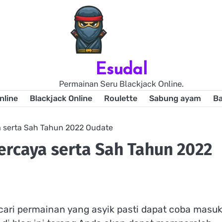
Esudal
Permainan Seru Blackjack Online.
nline
Blackjack Online
Roulette
Sabung ayam
Ba
ya serta Sah Tahun 2022 Oudate
percaya serta Sah Tahun 2022
ari permainan yang asyik pasti dapat coba masu