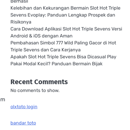
Berhasil
Kelebihan dan Kekurangan Bermain Slot Hot Triple
Sevens Evoplay: Panduan Lengkap Prospek dan
Risikonya
Cara Download Aplikasi Slot Hot Triple Sevens Versi
Android & iOS dengan Aman
Pembahasan Simbol 777 Wild Paling Gacor di Hot
Triple Sevens dan Cara Kerjanya
Apakah Slot Hot Triple Sevens Bisa Dicasual Play
Pakai Modal Kecil? Panduan Bermain Bijak
Recent Comments
No comments to show.
am
olxtoto login
bandar toto