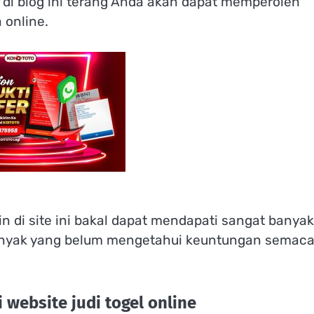
k di blog ini terang Anda akan dapat memperoleh
 online.
 di site ini bakal dapat mendapati sangat banyak
nyak yang belum mengetahui keuntungan semac
website judi togel online