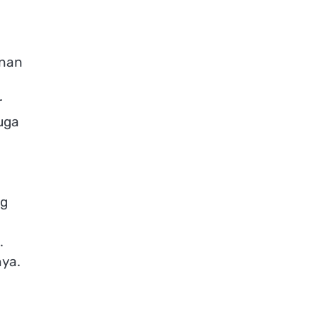
inan
r
uga
ng
.
ya.