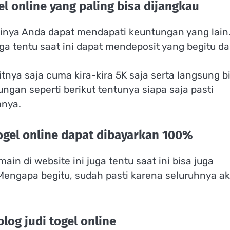
el online yang paling bisa dijangkau
stinya Anda dapat mendapati keuntungan yang lain
uga tentu saat ini dapat mendeposit yang begitu d
nya saja cuma kira-kira 5K saja serta langsung b
ngan seperti berikut tentunya siapa saja pasti
mnya.
ogel online dapat dibayarkan 100%
n di website ini juga tentu saat ini bisa juga
engapa begitu, sudah pasti karena seluruhnya a
log judi togel online