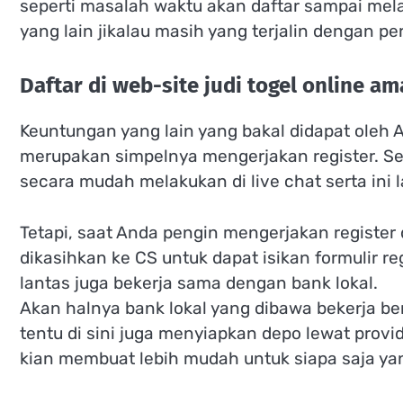
seperti masalah waktu akan daftar sampai mela
yang lain jikalau masih yang terjalin dengan per
Daftar di web-site judi togel online am
Keuntungan yang lain yang bakal didapat oleh A
merupakan simpelnya mengerjakan register. S
secara mudah melakukan di live chat serta ini l
Tetapi, saat Anda pengin mengerjakan register 
dikasihkan ke CS untuk dapat isikan formulir re
lantas juga bekerja sama dengan bank lokal.
Akan halnya bank lokal yang dibawa bekerja bersa
tentu di sini juga menyiapkan depo lewat provide
kian membuat lebih mudah untuk siapa saja ya