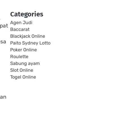
Categories
.
Agen Judi
apat
Baccarat
Blackjack Online
isa
Paito Sydney Lotto
Poker Online
Roulette
Sabung ayam
Slot Online
Togel Online
kan