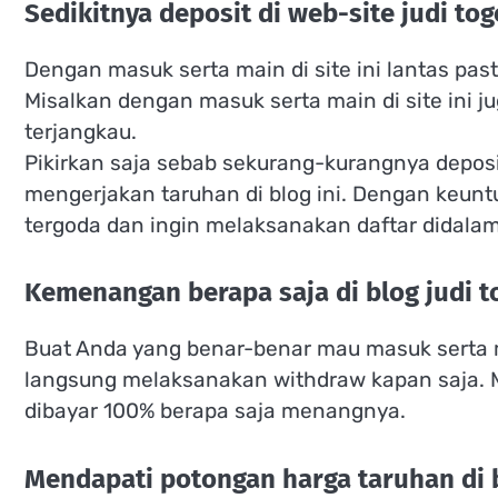
Sedikitnya deposit di web-site judi tog
Dengan masuk serta main di site ini lantas pa
Misalkan dengan masuk serta main di site ini j
terjangkau.
Pikirkan saja sebab sekurang-kurangnya deposit
mengerjakan taruhan di blog ini. Dengan keuntu
tergoda dan ingin melaksanakan daftar didala
Kemenangan berapa saja di blog judi t
Buat Anda yang benar-benar mau masuk serta mai
langsung melaksanakan withdraw kapan saja. M
dibayar 100% berapa saja menangnya.
Mendapati potongan harga taruhan di b