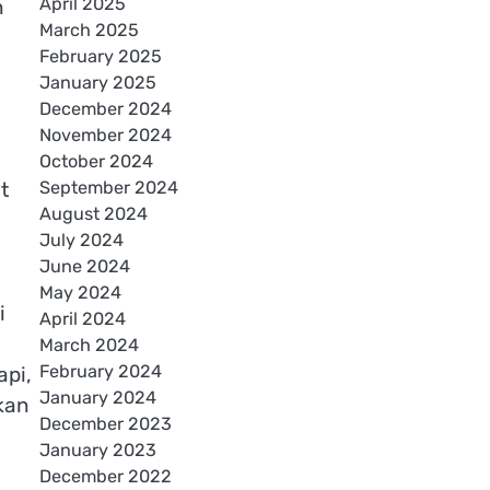
April 2025
n
March 2025
February 2025
January 2025
December 2024
November 2024
October 2024
September 2024
t
August 2024
July 2024
June 2024
May 2024
i
April 2024
March 2024
February 2024
api,
January 2024
akan
December 2023
January 2023
December 2022