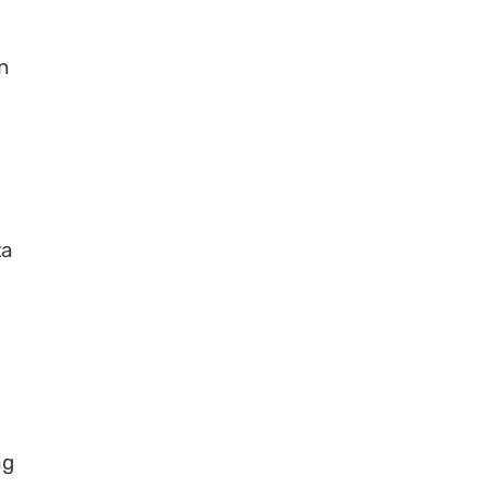
n
ta
n
ng