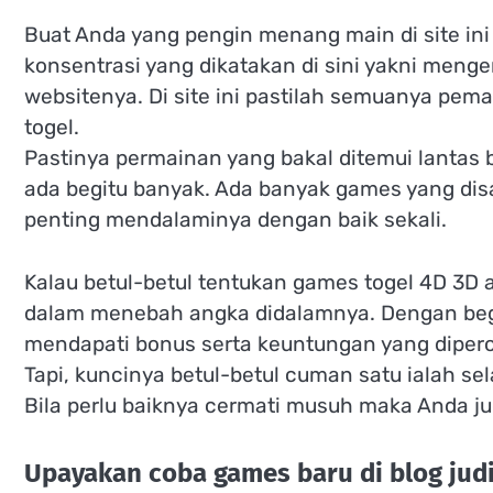
Buat Anda yang pengin menang main di site ini
konsentrasi yang dikatakan di sini yakni men
websitenya. Di site ini pastilah semuanya pe
togel.
Pastinya permainan yang bakal ditemui lantas
ada begitu banyak. Ada banyak games yang disa
penting mendalaminya dengan baik sekali.
Kalau betul-betul tentukan games togel 4D 3D
dalam menebah angka didalamnya. Dengan beg
mendapati bonus serta keuntungan yang dipero
Tapi, kuncinya betul-betul cuman satu ialah se
Bila perlu baiknya cermati musuh maka Anda 
Upayakan coba games baru di blog judi