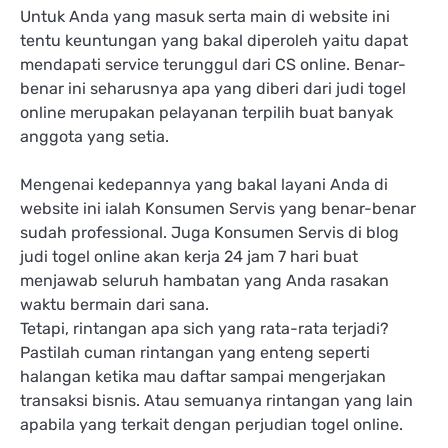
Untuk Anda yang masuk serta main di website ini
tentu keuntungan yang bakal diperoleh yaitu dapat
mendapati service terunggul dari CS online. Benar-
benar ini seharusnya apa yang diberi dari judi togel
online merupakan pelayanan terpilih buat banyak
anggota yang setia.
Mengenai kedepannya yang bakal layani Anda di
website ini ialah Konsumen Servis yang benar-benar
sudah professional. Juga Konsumen Servis di blog
judi togel online akan kerja 24 jam 7 hari buat
menjawab seluruh hambatan yang Anda rasakan
waktu bermain dari sana.
Tetapi, rintangan apa sich yang rata-rata terjadi?
Pastilah cuman rintangan yang enteng seperti
halangan ketika mau daftar sampai mengerjakan
transaksi bisnis. Atau semuanya rintangan yang lain
apabila yang terkait dengan perjudian togel online.