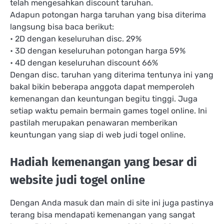
telah mengesahkan discount taruhan.
Adapun potongan harga taruhan yang bisa diterima
langsung bisa baca berikut:
• 2D dengan keseluruhan disc. 29%
• 3D dengan keseluruhan potongan harga 59%
• 4D dengan keseluruhan discount 66%
Dengan disc. taruhan yang diterima tentunya ini yang
bakal bikin beberapa anggota dapat memperoleh
kemenangan dan keuntungan begitu tinggi. Juga
setiap waktu pemain bermain games togel online. Ini
pastilah merupakan penawaran memberikan
keuntungan yang siap di web judi togel online.
Hadiah kemenangan yang besar di
website judi togel online
Dengan Anda masuk dan main di site ini juga pastinya
terang bisa mendapati kemenangan yang sangat