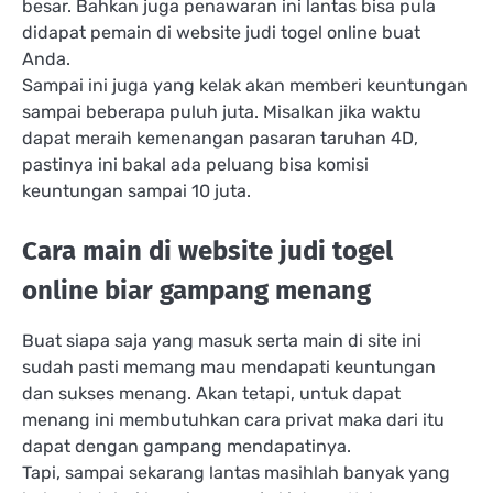
besar. Bahkan juga penawaran ini lantas bisa pula
didapat pemain di website judi togel online buat
Anda.
Sampai ini juga yang kelak akan memberi keuntungan
sampai beberapa puluh juta. Misalkan jika waktu
dapat meraih kemenangan pasaran taruhan 4D,
pastinya ini bakal ada peluang bisa komisi
keuntungan sampai 10 juta.
Cara main di website judi togel
online biar gampang menang
Buat siapa saja yang masuk serta main di site ini
sudah pasti memang mau mendapati keuntungan
dan sukses menang. Akan tetapi, untuk dapat
menang ini membutuhkan cara privat maka dari itu
dapat dengan gampang mendapatinya.
Tapi, sampai sekarang lantas masihlah banyak yang