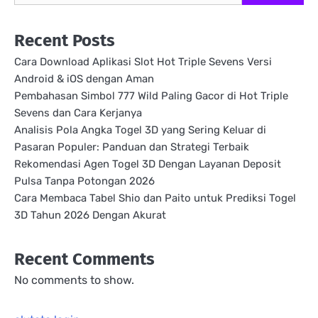
Recent Posts
Cara Download Aplikasi Slot Hot Triple Sevens Versi
Android & iOS dengan Aman
Pembahasan Simbol 777 Wild Paling Gacor di Hot Triple
Sevens dan Cara Kerjanya
Analisis Pola Angka Togel 3D yang Sering Keluar di
Pasaran Populer: Panduan dan Strategi Terbaik
Rekomendasi Agen Togel 3D Dengan Layanan Deposit
Pulsa Tanpa Potongan 2026
Cara Membaca Tabel Shio dan Paito untuk Prediksi Togel
3D Tahun 2026 Dengan Akurat
Recent Comments
No comments to show.