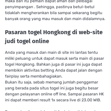
maka dari itu pemain dapat aman dari pelbagai
penyimpangan . Sehingga, pastinya betul-betul
tidaklah mengherankan bila sampai sekarang begitu
banyak orang yang mau masuk dan main didalamnya.
Pasaran togel Hongkong di web-site
judi togel online
Anda yang masuk dan main di site ini lantas tentu
miliki peluang untuk dapat masuk serta main di pasar
togel Hongkong. Bahkan juga di pasar ini juga dapat
membikin aktivitas betting Anda dapat jalan dengan
fairplay serta membahagiakan.
Bukan itu saja, sebab memang jumlah penggemar
yang berada pada situs togel ini juga begitu besar
dengan pelayanan online off line. Sampai pasaran HK
ini dapat memberi result 1x secara live di 23.00 WIB.