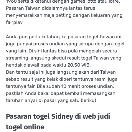
1968 serta diketahui dengan games lotto atau lotre.
Pasaran Taiwan didalamnya lantas terus
menyemarakkan meja betting dengan keluaran yang
fairplay.
Anda pun perlu ketahui jika pasaran togel Taiwan ini
juga punyai proses undian yang serupa dengan togel
yang lain. Di sini lantas bisa pula mengolah secara
streaming langsung skedul result togel Taiwan yang
hendak diawali pada waktu 20.50 WIB.
Dan tentu saja ini juga langsung akan dari Taiwan
sebab result yang kelak diberi tentunya resmi juga
tentunya fair. Bila sudah 10 menit proses undian,
pastilah Anda bakal dapat kembali memasangkan
taruhan anyar di pasar yang satu berikut.
Pasaran togel Sidney di web judi
togel online