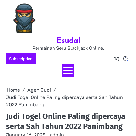
Skip
to
content
Esudal
Permainan Seru Blackjack Online.
Subscription
Home
Agen Judi
Judi Togel Online Paling dipercaya serta Sah Tahun
2022 Panimbang
Judi Togel Online Paling dipercaya
serta Sah Tahun 2022 Panimbang
January 16, 2023
admin