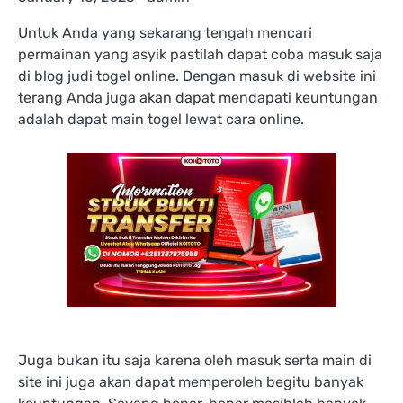
Untuk Anda yang sekarang tengah mencari
permainan yang asyik pastilah dapat coba masuk saja
di blog judi togel online. Dengan masuk di website ini
terang Anda juga akan dapat mendapati keuntungan
adalah dapat main togel lewat cara online.
Juga bukan itu saja karena oleh masuk serta main di
site ini juga akan dapat memperoleh begitu banyak