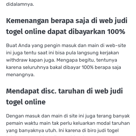
didalamnya.
Kemenangan berapa saja di web judi
togel online dapat dibayarkan 100%
Buat Anda yang pengin masuk dan main di web-site
ini juga tentu saat ini bisa pula langsung kerjakan
withdraw kapan juga. Mengapa begitu, tentunya
karena seluruhnya bakal dibayar 100% berapa saja
menangnya.
Mendapat disc. taruhan di web judi
togel online
Dengan masuk dan main di site ini juga terang banyak
pemain waktu main tak perlu keluarkan modal taruhan
yang banyaknya utuh. Ini karena di biro judi togel