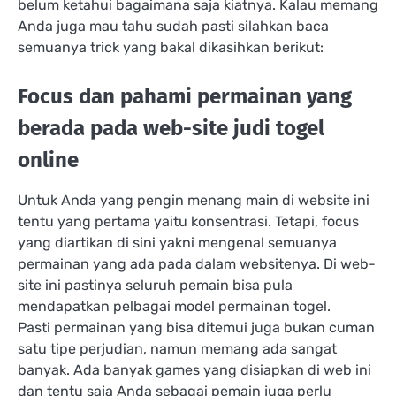
belum ketahui bagaimana saja kiatnya. Kalau memang
Anda juga mau tahu sudah pasti silahkan baca
semuanya trick yang bakal dikasihkan berikut:
Focus dan pahami permainan yang
berada pada web-site judi togel
online
Untuk Anda yang pengin menang main di website ini
tentu yang pertama yaitu konsentrasi. Tetapi, focus
yang diartikan di sini yakni mengenal semuanya
permainan yang ada pada dalam websitenya. Di web-
site ini pastinya seluruh pemain bisa pula
mendapatkan pelbagai model permainan togel.
Pasti permainan yang bisa ditemui juga bukan cuman
satu tipe perjudian, namun memang ada sangat
banyak. Ada banyak games yang disiapkan di web ini
dan tentu saja Anda sebagai pemain juga perlu