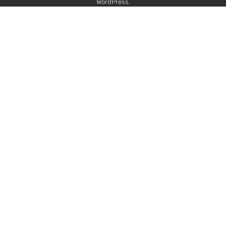
WordPress
.