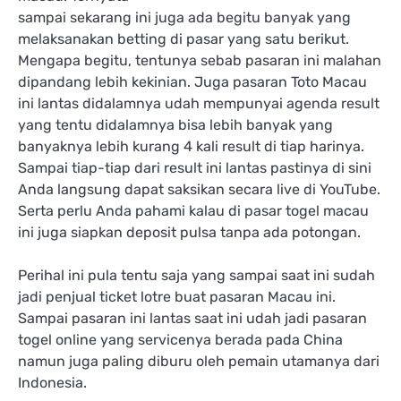
sampai sekarang ini juga ada begitu banyak yang
melaksanakan betting di pasar yang satu berikut.
Mengapa begitu, tentunya sebab pasaran ini malahan
dipandang lebih kekinian. Juga pasaran Toto Macau
ini lantas didalamnya udah mempunyai agenda result
yang tentu didalamnya bisa lebih banyak yang
banyaknya lebih kurang 4 kali result di tiap harinya.
Sampai tiap-tiap dari result ini lantas pastinya di sini
Anda langsung dapat saksikan secara live di YouTube.
Serta perlu Anda pahami kalau di pasar togel macau
ini juga siapkan deposit pulsa tanpa ada potongan.
Perihal ini pula tentu saja yang sampai saat ini sudah
jadi penjual ticket lotre buat pasaran Macau ini.
Sampai pasaran ini lantas saat ini udah jadi pasaran
togel online yang servicenya berada pada China
namun juga paling diburu oleh pemain utamanya dari
Indonesia.