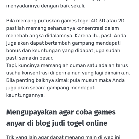
menyadarinya dengan baik sekali.
Bila memang putuskan games togel 4D 3D atau 2D
pastilah memang seharusnya konsentrasi dalam
menebah angka didalamnya. Karena itu, pasti Anda
juga akan dapat bertambah gampang mendapati
bonus dan keuntungan yang didapat juga sudah
pasti semakin besar.
Tapi, kuncinya memanglah cuman satu adalah terus
usaha konsentrasi di permainan yang lagi dimainkan.
Bila penting baiknya simak pula musuh maka Anda
juga akan secara gampang mendapati
keuntungannya.
Mengupayakan agar coba games
anyar di blog judi togel online
Trik yang lain agar dapat menang main di web ini