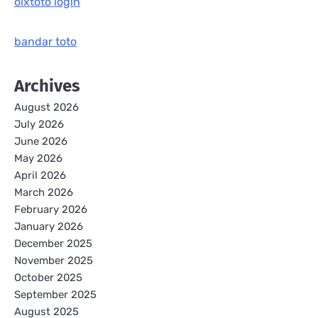
olxtoto login
bandar toto
Archives
August 2026
July 2026
June 2026
May 2026
April 2026
March 2026
February 2026
January 2026
December 2025
November 2025
October 2025
September 2025
August 2025