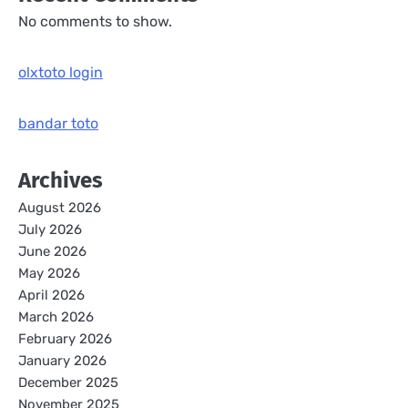
No comments to show.
olxtoto login
bandar toto
Archives
August 2026
July 2026
June 2026
May 2026
April 2026
March 2026
February 2026
January 2026
December 2025
November 2025