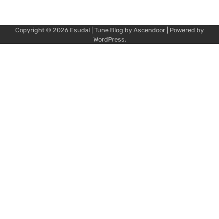
Copyright © 2026
Esudal
| Tune Blog by
Ascendoor
| Powered by
WordPress
.