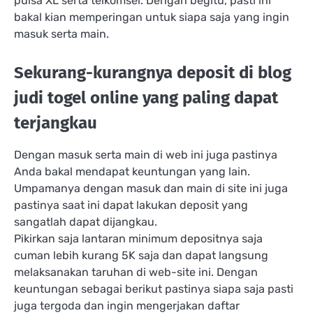
pulsa XL serta telkomsel. Dengan begitu, pasti ini
bakal kian memperingan untuk siapa saja yang ingin
masuk serta main.
Sekurang-kurangnya deposit di blog
judi togel online yang paling dapat
terjangkau
Dengan masuk serta main di web ini juga pastinya
Anda bakal mendapat keuntungan yang lain.
Umpamanya dengan masuk dan main di site ini juga
pastinya saat ini dapat lakukan deposit yang
sangatlah dapat dijangkau.
Pikirkan saja lantaran minimum depositnya saja
cuman lebih kurang 5K saja dan dapat langsung
melaksanakan taruhan di web-site ini. Dengan
keuntungan sebagai berikut pastinya siapa saja pasti
juga tergoda dan ingin mengerjakan daftar