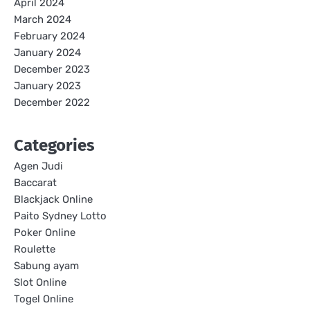
April 2024
March 2024
February 2024
January 2024
December 2023
January 2023
December 2022
Categories
Agen Judi
Baccarat
Blackjack Online
Paito Sydney Lotto
Poker Online
Roulette
Sabung ayam
Slot Online
Togel Online