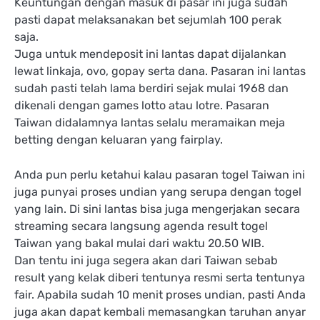
Keuntungan dengan masuk di pasar ini juga sudah
pasti dapat melaksanakan bet sejumlah 100 perak
saja.
Juga untuk mendeposit ini lantas dapat dijalankan
lewat linkaja, ovo, gopay serta dana. Pasaran ini lantas
sudah pasti telah lama berdiri sejak mulai 1968 dan
dikenali dengan games lotto atau lotre. Pasaran
Taiwan didalamnya lantas selalu meramaikan meja
betting dengan keluaran yang fairplay.
Anda pun perlu ketahui kalau pasaran togel Taiwan ini
juga punyai proses undian yang serupa dengan togel
yang lain. Di sini lantas bisa juga mengerjakan secara
streaming secara langsung agenda result togel
Taiwan yang bakal mulai dari waktu 20.50 WIB.
Dan tentu ini juga segera akan dari Taiwan sebab
result yang kelak diberi tentunya resmi serta tentunya
fair. Apabila sudah 10 menit proses undian, pasti Anda
juga akan dapat kembali memasangkan taruhan anyar