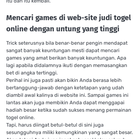
itu dan itu kembali.
Mencari games di web-site judi togel
online dengan untung yang tinggi
Trick seterusnya bila benar-benar pengin mendapat
sangat banyak keuntungan mesti dapat mencari
games yang amat berikan banyak keuntungan. Apa
lagi apabila didalamnya ikuti dengan memasangkan
bet di angka tertinggi.
Perihal ini juga pasti akan bikin Anda berasa lebih
bertanggung-jawab dengan ketetapan yang udah
diambil awal kalinya di website ini. Sampai games ini
lantas akan juga membikin Anda dapat menggapai
hadiah besar ketika sudah sukses menang permainan
togel online.
Tapi, harus diingat betul-betul di sini juga
sesungguhnya miliki kemungkinan yang sangat besar.