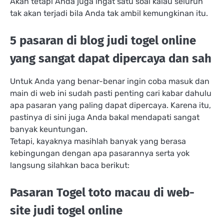
Akan tetapi Anda juga ingat satu soal kalau seluruh
tak akan terjadi bila Anda tak ambil kemungkinan itu.
5 pasaran di blog judi togel online
yang sangat dapat dipercaya dan sah
Untuk Anda yang benar-benar ingin coba masuk dan
main di web ini sudah pasti penting cari kabar dahulu
apa pasaran yang paling dapat dipercaya. Karena itu,
pastinya di sini juga Anda bakal mendapati sangat
banyak keuntungan.
Tetapi, kayaknya masihlah banyak yang berasa
kebingungan dengan apa pasarannya serta yok
langsung silahkan baca berikut:
Pasaran Togel toto macau di web-
site judi togel online