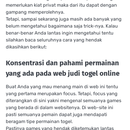
memerlukan kiat privat maka dari itu dapat dengan
gampang memperolehnya.
Tetapi, sampai sekarang juga masih ada banyak yang
belum mengetahui bagaimana saja trick-nya. Kalau
benar-benar Anda lantas ingin mengetahui tentu
silahkan baca seluruhnya cara yang hendak
dikasihkan berikut:
Konsentrasi dan pahami permainan
yang ada pada web judi togel online
Buat Anda yang mau menang main di web ini tentu
yang pertama merupakan focus. Tetapi, focus yang
diterangkan di sini yakni mengenal semuanya games
yang berada di dalam websitenya. Di web-site ini
pasti semuanya pemain dapat juga mendapati
beragam tipe permainan togel.
Pastinya games yang hendak diketemukan lantas