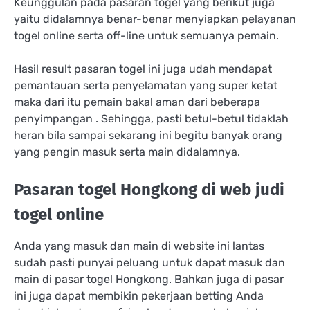
Keunggulan pada pasaran togel yang berikut juga
yaitu didalamnya benar-benar menyiapkan pelayanan
togel online serta off-line untuk semuanya pemain.
Hasil result pasaran togel ini juga udah mendapat
pemantauan serta penyelamatan yang super ketat
maka dari itu pemain bakal aman dari beberapa
penyimpangan . Sehingga, pasti betul-betul tidaklah
heran bila sampai sekarang ini begitu banyak orang
yang pengin masuk serta main didalamnya.
Pasaran togel Hongkong di web judi
togel online
Anda yang masuk dan main di website ini lantas
sudah pasti punyai peluang untuk dapat masuk dan
main di pasar togel Hongkong. Bahkan juga di pasar
ini juga dapat membikin pekerjaan betting Anda