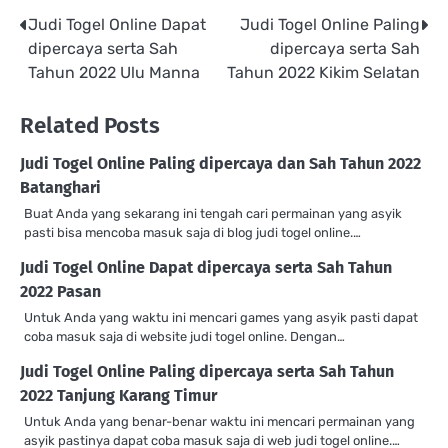
Judi Togel Online Dapat
Judi Togel Online Paling
Post
dipercaya serta Sah
dipercaya serta Sah
navigation
Tahun 2022 Ulu Manna
Tahun 2022 Kikim Selatan
Related Posts
Judi Togel Online Paling dipercaya dan Sah Tahun 2022
Batanghari
Buat Anda yang sekarang ini tengah cari permainan yang asyik
pasti bisa mencoba masuk saja di blog judi togel online.…
Judi Togel Online Dapat dipercaya serta Sah Tahun
2022 Pasan
Untuk Anda yang waktu ini mencari games yang asyik pasti dapat
coba masuk saja di website judi togel online. Dengan…
Judi Togel Online Paling dipercaya serta Sah Tahun
2022 Tanjung Karang Timur
Untuk Anda yang benar-benar waktu ini mencari permainan yang
asyik pastinya dapat coba masuk saja di web judi togel online.…