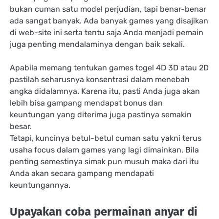
bukan cuman satu model perjudian, tapi benar-benar
ada sangat banyak. Ada banyak games yang disajikan
di web-site ini serta tentu saja Anda menjadi pemain
juga penting mendalaminya dengan baik sekali.
Apabila memang tentukan games togel 4D 3D atau 2D
pastilah seharusnya konsentrasi dalam menebah
angka didalamnya. Karena itu, pasti Anda juga akan
lebih bisa gampang mendapat bonus dan
keuntungan yang diterima juga pastinya semakin
besar.
Tetapi, kuncinya betul-betul cuman satu yakni terus
usaha focus dalam games yang lagi dimainkan. Bila
penting semestinya simak pun musuh maka dari itu
Anda akan secara gampang mendapati
keuntungannya.
Upayakan coba permainan anyar di