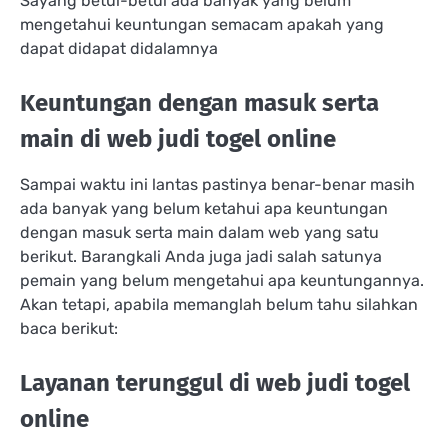
Sayang betul-betul ada banyak yang belum
mengetahui keuntungan semacam apakah yang
dapat didapat didalamnya
Keuntungan dengan masuk serta
main di web judi togel online
Sampai waktu ini lantas pastinya benar-benar masih
ada banyak yang belum ketahui apa keuntungan
dengan masuk serta main dalam web yang satu
berikut. Barangkali Anda juga jadi salah satunya
pemain yang belum mengetahui apa keuntungannya.
Akan tetapi, apabila memanglah belum tahu silahkan
baca berikut:
Layanan terunggul di web judi togel
online