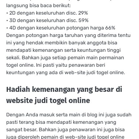
langsung bisa baca berikut:
• 2D dengan keseluruhan disc. 29%
• 3D dengan keseluruhan disc. 59%
• 4D dengan keseluruhan potongan harga 66%
Dengan potongan harga taruhan yang diterima tentu
ini yang hendak membikin banyak anggota bisa
mendapati kemenangan serta keuntungan tinggi
sekali. Bahkan juga setiap pemain main permainan
togel online. Ini pasti yaitu penawaran beri
keuntungan yang ada di web-site judi togel online.
Hadiah kemenangan yang besar di
website judi togel online
Dengan Anda masuk serta main di blog ini juga sudah
pasti terang bisa mendapati kemenangan yang
sangat besar. Bahkan juga penawaran ini juga bisa
juga diperoleh pemain di web-site judi togel online