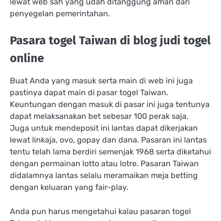
lewat web sah yang udah ditanggung aman dari
penyegelan pemerintahan.
Pasara togel Taiwan di blog judi togel
online
Buat Anda yang masuk serta main di web ini juga
pastinya dapat main di pasar togel Taiwan.
Keuntungan dengan masuk di pasar ini juga tentunya
dapat melaksanakan bet sebesar 100 perak saja.
Juga untuk mendeposit ini lantas dapat dikerjakan
lewat linkaja, ovo, gopay dan dana. Pasaran ini lantas
tentu telah lama berdiri semenjak 1968 serta diketahui
dengan permainan lotto atau lotre. Pasaran Taiwan
didalamnya lantas selalu meramaikan meja betting
dengan keluaran yang fair-play.
Anda pun harus mengetahui kalau pasaran togel