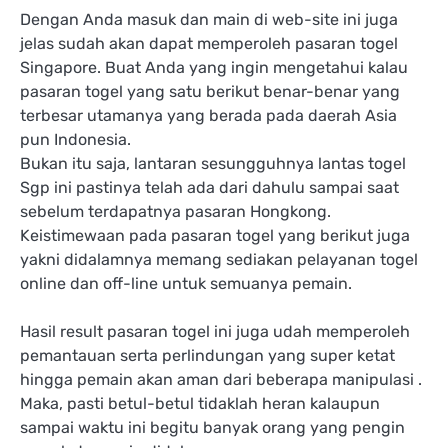
Dengan Anda masuk dan main di web-site ini juga
jelas sudah akan dapat memperoleh pasaran togel
Singapore. Buat Anda yang ingin mengetahui kalau
pasaran togel yang satu berikut benar-benar yang
terbesar utamanya yang berada pada daerah Asia
pun Indonesia.
Bukan itu saja, lantaran sesungguhnya lantas togel
Sgp ini pastinya telah ada dari dahulu sampai saat
sebelum terdapatnya pasaran Hongkong.
Keistimewaan pada pasaran togel yang berikut juga
yakni didalamnya memang sediakan pelayanan togel
online dan off-line untuk semuanya pemain.
Hasil result pasaran togel ini juga udah memperoleh
pemantauan serta perlindungan yang super ketat
hingga pemain akan aman dari beberapa manipulasi .
Maka, pasti betul-betul tidaklah heran kalaupun
sampai waktu ini begitu banyak orang yang pengin