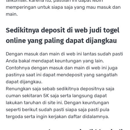
telkomsel. Karena itu, pastilah ini dapat lebih
memperingan untuk siapa saja yang mau masuk dan
main.
Sedikitnya deposit di web judi togel
online yang paling dapat dijangkau
Dengan masuk dan main di web ini lantas sudah pasti
Anda bakal mendapat keuntungan yang lain.
Contohnya dengan masuk dan main di web ini juga
pastinya saat ini dapat mendeposit yang sangatlah
dapat dijangkau.
Renungkan saja sebab sedikitnya depositnya saja
cuman sekitaran 5K saja serta langsung dapat
lakukan taruhan di site ini. Dengan keuntungan
seperti berikut sudah pasti siapa saja pasti pula
tergoda serta ingin kerjakan daftar didalamnya.