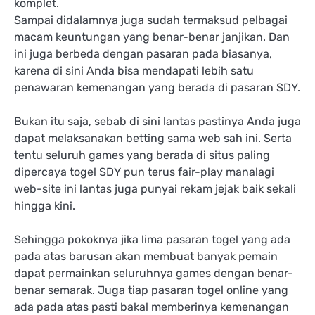
komplet.
Sampai didalamnya juga sudah termaksud pelbagai
macam keuntungan yang benar-benar janjikan. Dan
ini juga berbeda dengan pasaran pada biasanya,
karena di sini Anda bisa mendapati lebih satu
penawaran kemenangan yang berada di pasaran SDY.
Bukan itu saja, sebab di sini lantas pastinya Anda juga
dapat melaksanakan betting sama web sah ini. Serta
tentu seluruh games yang berada di situs paling
dipercaya togel SDY pun terus fair-play manalagi
web-site ini lantas juga punyai rekam jejak baik sekali
hingga kini.
Sehingga pokoknya jika lima pasaran togel yang ada
pada atas barusan akan membuat banyak pemain
dapat permainkan seluruhnya games dengan benar-
benar semarak. Juga tiap pasaran togel online yang
ada pada atas pasti bakal memberinya kemenangan