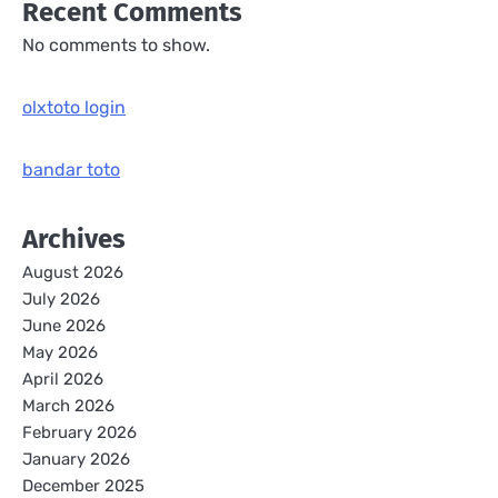
Recent Comments
No comments to show.
olxtoto login
bandar toto
Archives
August 2026
July 2026
June 2026
May 2026
April 2026
March 2026
February 2026
January 2026
December 2025