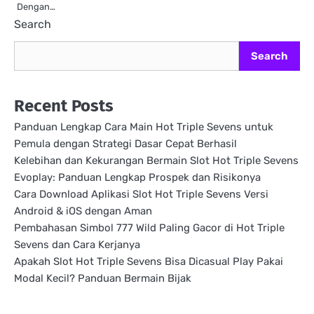
Dengan…
Search
Search
Recent Posts
Panduan Lengkap Cara Main Hot Triple Sevens untuk
Pemula dengan Strategi Dasar Cepat Berhasil
Kelebihan dan Kekurangan Bermain Slot Hot Triple Sevens
Evoplay: Panduan Lengkap Prospek dan Risikonya
Cara Download Aplikasi Slot Hot Triple Sevens Versi
Android & iOS dengan Aman
Pembahasan Simbol 777 Wild Paling Gacor di Hot Triple
Sevens dan Cara Kerjanya
Apakah Slot Hot Triple Sevens Bisa Dicasual Play Pakai
Modal Kecil? Panduan Bermain Bijak