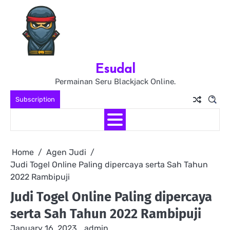
Skip
to
content
Esudal
Permainan Seru Blackjack Online.
Subscription
Home
Agen Judi
Judi Togel Online Paling dipercaya serta Sah Tahun
2022 Rambipuji
Judi Togel Online Paling dipercaya
serta Sah Tahun 2022 Rambipuji
January 16, 2023
admin