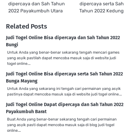
dipercaya dan Sah Tahun
dipercaya serta Sah
navigation
2022 Payakumbuh Utara
Tahun 2022 Kedung
Related Posts
Judi Togel Online Bisa dipercaya dan Sah Tahun 2022
Bungi
Untuk Anda yang benar-benar sekarang tengah mencari games
yang asyik pastilah dapat mencoba masuk saja di website judi
togel online.…
Judi Togel Online Bisa dipercaya serta Sah Tahun 2022
Bunga Mayang
Untuk Anda yang sekarang ini tengah cari permainan yang asyik
pastinya dapat mencoba masuk saja di website judi togel online.…
Judi Togel Online Dapat dipercaya dan Sah Tahun 2022
Payakumbuh Barat
Buat Anda yang benar-benar sekarang tengah cari permainan
yang asyik pasti dapat mencoba masuk saja di blog judi togel
online.…