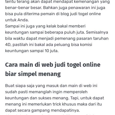
tentu terang akan dapat mendapat kemenangan yang
benar-benar besar. Bahkan juga penawaran ini juga
bisa pula diterima pemain di blog judi togel online
untuk Anda.
Sampai ini juga yang kelak bakal memberi
keuntungan sampai beberapa puluh juta. Semisalnya
bila waktu dapat menjadi pemenang pasaran taruhan
4D, pastilah ini bakal ada peluang bisa komisi
keuntungan sampai 10 juta.
Cara main di web judi togel online
biar simpel menang
Buat siapa saja yang masuk dan main di web ini
sudah pasti memanglah ingin memperoleh
keuntungan dan sukses menang. Tapi, untuk dapat
menang ini memerlukan trick khusus maka dari itu
dapat secara gampang mendapatinya.