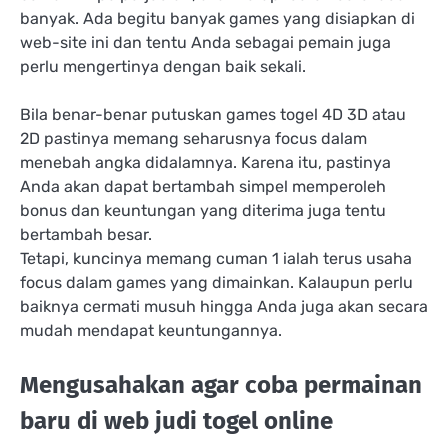
banyak. Ada begitu banyak games yang disiapkan di
web-site ini dan tentu Anda sebagai pemain juga
perlu mengertinya dengan baik sekali.
Bila benar-benar putuskan games togel 4D 3D atau
2D pastinya memang seharusnya focus dalam
menebah angka didalamnya. Karena itu, pastinya
Anda akan dapat bertambah simpel memperoleh
bonus dan keuntungan yang diterima juga tentu
bertambah besar.
Tetapi, kuncinya memang cuman 1 ialah terus usaha
focus dalam games yang dimainkan. Kalaupun perlu
baiknya cermati musuh hingga Anda juga akan secara
mudah mendapat keuntungannya.
Mengusahakan agar coba permainan
baru di web judi togel online