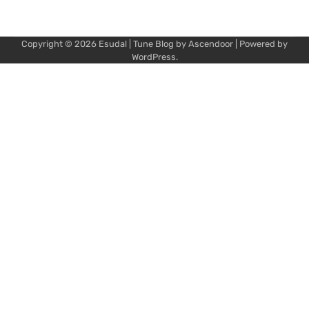
Copyright © 2026
Esudal
| Tune Blog by
Ascendoor
| Powered by
WordPress
.