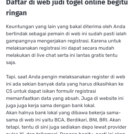
Daftar di web judi togel online begitu
ringan
Keuntungan yang lain yang bakal diterima oleh Anda
bertindak sebagai pemain di web ini sudah pasti ialah
gampangnya mengerjakan registrasi. Karena untuk
melaksanakan registrasi ini dapat secara mudah
melakukan di live chat serta ini lantas gratis tentu
saja.
Tapi, saat Anda pengin melaksanakan register di web
ini ada sekian banyak data yang harus dikasihkan ke
CS untuk dapat isikan formulir registrasi
memanfaatkan data yang absah. Juga di website ini
juga juga kerja sama dengan bank lokal.
Akan halnya bank lokal yang dibawa bekerja sama-
sama di web ini yaitu BCA, Berdikari, BNI, BRI. Akan
tetapi, tentu di sini juga sediakan depo lewat provider