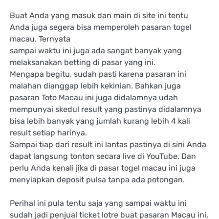
Buat Anda yang masuk dan main di site ini tentu
Anda juga segera bisa memperoleh pasaran togel
macau. Ternyata
sampai waktu ini juga ada sangat banyak yang
melaksanakan betting di pasar yang ini.
Mengapa begitu, sudah pasti karena pasaran ini
malahan dianggap lebih kekinian. Bahkan juga
pasaran Toto Macau ini juga didalamnya udah
mempunyai skedul result yang pastinya didalamnya
bisa lebih banyak yang jumlah kurang lebih 4 kali
result setiap harinya.
Sampai tiap dari result ini lantas pastinya di sini Anda
dapat langsung tonton secara live di YouTube. Dan
perlu Anda kenali jika di pasar togel macau ini juga
menyiapkan deposit pulsa tanpa ada potongan.
Perihal ini pula tentu saja yang sampai waktu ini
sudah jadi penjual ticket lotre buat pasaran Macau ini.