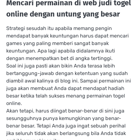
Mencari permainan di web judi togel
online dengan untung yang besar
Strategi sesudah itu apabila memang pengin
mendapat banyak keuntungan harus dapat mencari
games yang paling memberi sangat banyak
keuntungan. Apa lagi apabila didalamnya ikuti
dengan menempatkan bet di angka tertinggi.
Soal ini juga pasti akan bikin Anda terasa lebih
bertanggung-jawab dengan ketentuan yang sudah
diambil awal kalinya di blog ini. Sampai permainan ini
juga akan membuat Anda dapat mendapat hadiah
besar ketika telah sukses menang permainan togel
online.
Akan tetapi, harus diingat benar-benar di sini juga
sesungguhnya punya kemungkinan yang benar-
benar besar. Tetapi Anda juga ingat sebuah perihal
jika seluruh tidak akan berlangsung bila Anda tidak