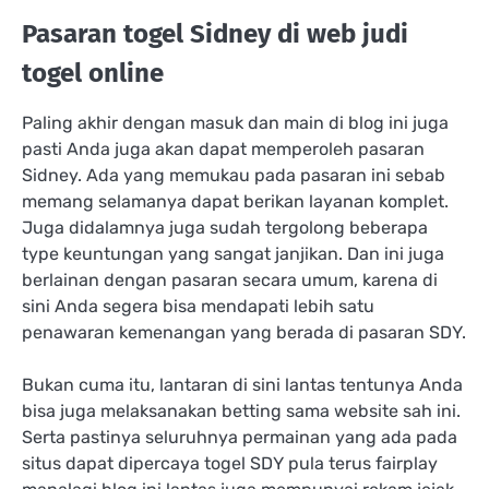
Pasaran togel Sidney di web judi
togel online
Paling akhir dengan masuk dan main di blog ini juga
pasti Anda juga akan dapat memperoleh pasaran
Sidney. Ada yang memukau pada pasaran ini sebab
memang selamanya dapat berikan layanan komplet.
Juga didalamnya juga sudah tergolong beberapa
type keuntungan yang sangat janjikan. Dan ini juga
berlainan dengan pasaran secara umum, karena di
sini Anda segera bisa mendapati lebih satu
penawaran kemenangan yang berada di pasaran SDY.
Bukan cuma itu, lantaran di sini lantas tentunya Anda
bisa juga melaksanakan betting sama website sah ini.
Serta pastinya seluruhnya permainan yang ada pada
situs dapat dipercaya togel SDY pula terus fairplay