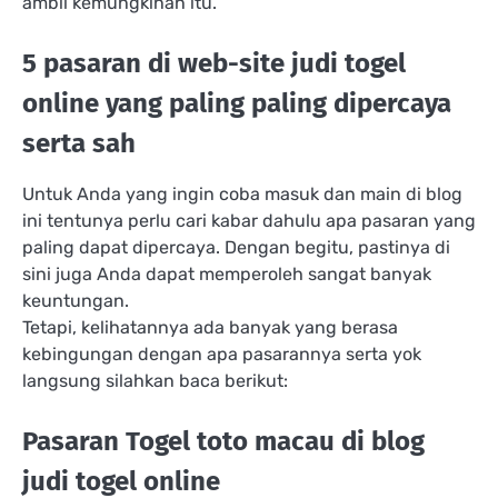
ambil kemungkinan itu.
5 pasaran di web-site judi togel
online yang paling paling dipercaya
serta sah
Untuk Anda yang ingin coba masuk dan main di blog
ini tentunya perlu cari kabar dahulu apa pasaran yang
paling dapat dipercaya. Dengan begitu, pastinya di
sini juga Anda dapat memperoleh sangat banyak
keuntungan.
Tetapi, kelihatannya ada banyak yang berasa
kebingungan dengan apa pasarannya serta yok
langsung silahkan baca berikut:
Pasaran Togel toto macau di blog
judi togel online