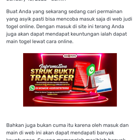
Buat Anda yang sekarang sedang cari permainan
yang asyik pasti bisa mencoba masuk saja di web judi
togel online. Dengan masuk di site ini terang Anda
juga akan dapat mendapat keuntungan ialah dapat
main togel lewat cara online.
Bahkan juga bukan cuma itu karena oleh masuk dan
main di web ini akan dapat mendapati banyak