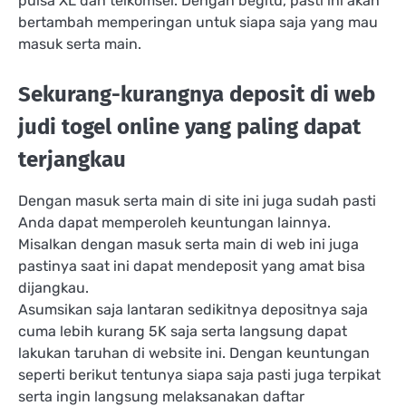
pulsa XL dan telkomsel. Dengan begitu, pasti ini akan
bertambah memperingan untuk siapa saja yang mau
masuk serta main.
Sekurang-kurangnya deposit di web
judi togel online yang paling dapat
terjangkau
Dengan masuk serta main di site ini juga sudah pasti
Anda dapat memperoleh keuntungan lainnya.
Misalkan dengan masuk serta main di web ini juga
pastinya saat ini dapat mendeposit yang amat bisa
dijangkau.
Asumsikan saja lantaran sedikitnya depositnya saja
cuma lebih kurang 5K saja serta langsung dapat
lakukan taruhan di website ini. Dengan keuntungan
seperti berikut tentunya siapa saja pasti juga terpikat
serta ingin langsung melaksanakan daftar