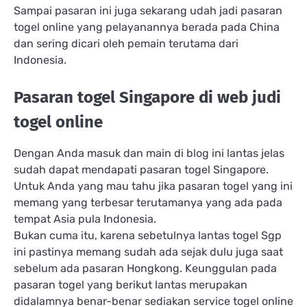
Sampai pasaran ini juga sekarang udah jadi pasaran
togel online yang pelayanannya berada pada China
dan sering dicari oleh pemain terutama dari
Indonesia.
Pasaran togel Singapore di web judi
togel online
Dengan Anda masuk dan main di blog ini lantas jelas
sudah dapat mendapati pasaran togel Singapore.
Untuk Anda yang mau tahu jika pasaran togel yang ini
memang yang terbesar terutamanya yang ada pada
tempat Asia pula Indonesia.
Bukan cuma itu, karena sebetulnya lantas togel Sgp
ini pastinya memang sudah ada sejak dulu juga saat
sebelum ada pasaran Hongkong. Keunggulan pada
pasaran togel yang berikut lantas merupakan
didalamnya benar-benar sediakan service togel online