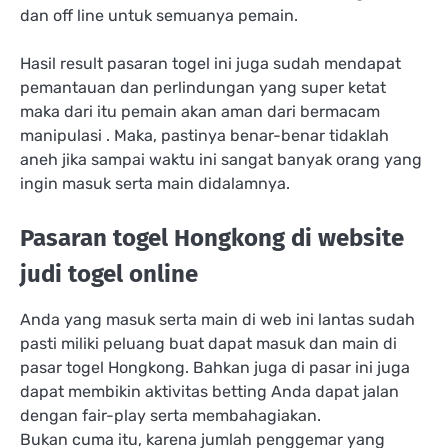
dan off line untuk semuanya pemain.
Hasil result pasaran togel ini juga sudah mendapat
pemantauan dan perlindungan yang super ketat
maka dari itu pemain akan aman dari bermacam
manipulasi . Maka, pastinya benar-benar tidaklah
aneh jika sampai waktu ini sangat banyak orang yang
ingin masuk serta main didalamnya.
Pasaran togel Hongkong di website
judi togel online
Anda yang masuk serta main di web ini lantas sudah
pasti miliki peluang buat dapat masuk dan main di
pasar togel Hongkong. Bahkan juga di pasar ini juga
dapat membikin aktivitas betting Anda dapat jalan
dengan fair-play serta membahagiakan.
Bukan cuma itu, karena jumlah penggemar yang