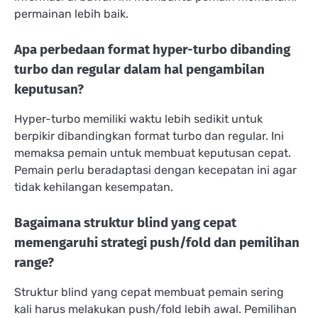
permainan lebih baik.
Apa perbedaan format hyper-turbo dibanding
turbo dan regular dalam hal pengambilan
keputusan?
Hyper-turbo memiliki waktu lebih sedikit untuk
berpikir dibandingkan format turbo dan regular. Ini
memaksa pemain untuk membuat keputusan cepat.
Pemain perlu beradaptasi dengan kecepatan ini agar
tidak kehilangan kesempatan.
Bagaimana struktur blind yang cepat
memengaruhi strategi push/fold dan pemilihan
range?
Struktur blind yang cepat membuat pemain sering
kali harus melakukan push/fold lebih awal. Pemilihan