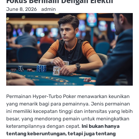
Fokus Bermain Dengan Efektif
June 8, 2026
admin
Permainan Hyper-Turbo Poker menawarkan keunikan
yang menarik bagi para pemainnya. Jenis permainan
ini memiliki kecepatan tinggi dan intensitas yang lebih
besar, yang mendorong pemain untuk meningkatkan
keterampilannya dengan cepat.
Ini bukan hanya
tentang keberuntungan, tetapi juga tentang