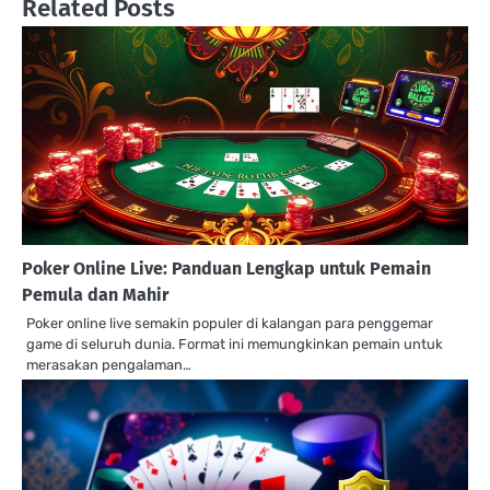
Related Posts
Poker Online Live: Panduan Lengkap untuk Pemain
Pemula dan Mahir
Poker online live semakin populer di kalangan para penggemar
game di seluruh dunia. Format ini memungkinkan pemain untuk
merasakan pengalaman…