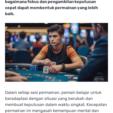
bagaimana fokus dan pengambilan keputusan
cepat dapat membentuk permainan yang lebih
baik.
Dalam setiap sesi permainan, pemain belajar untuk
beradaptasi dengan situasi yang berubah dan
membuat keputusan dalam waktu singkat. Kecepatan
permainan ini mengasah kemampuan mental dan