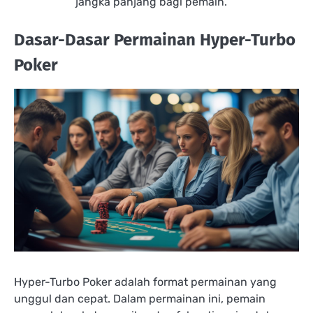
jangka panjang bagi pemain.
Dasar-Dasar Permainan Hyper-Turbo
Poker
Hyper-Turbo Poker adalah format permainan yang
unggul dan cepat. Dalam permainan ini, pemain