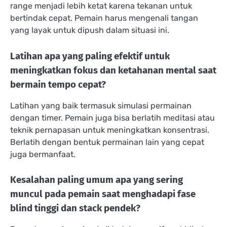
range menjadi lebih ketat karena tekanan untuk
bertindak cepat. Pemain harus mengenali tangan
yang layak untuk dipush dalam situasi ini.
Latihan apa yang paling efektif untuk
meningkatkan fokus dan ketahanan mental saat
bermain tempo cepat?
Latihan yang baik termasuk simulasi permainan
dengan timer. Pemain juga bisa berlatih meditasi atau
teknik pernapasan untuk meningkatkan konsentrasi.
Berlatih dengan bentuk permainan lain yang cepat
juga bermanfaat.
Kesalahan paling umum apa yang sering
muncul pada pemain saat menghadapi fase
blind tinggi dan stack pendek?