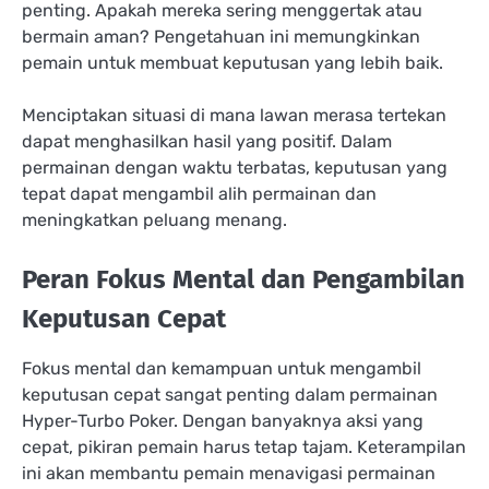
penting. Apakah mereka sering menggertak atau
bermain aman? Pengetahuan ini memungkinkan
pemain untuk membuat keputusan yang lebih baik.
Menciptakan situasi di mana lawan merasa tertekan
dapat menghasilkan hasil yang positif. Dalam
permainan dengan waktu terbatas, keputusan yang
tepat dapat mengambil alih permainan dan
meningkatkan peluang menang.
Peran Fokus Mental dan Pengambilan
Keputusan Cepat
Fokus mental dan kemampuan untuk mengambil
keputusan cepat sangat penting dalam permainan
Hyper-Turbo Poker. Dengan banyaknya aksi yang
cepat, pikiran pemain harus tetap tajam. Keterampilan
ini akan membantu pemain menavigasi permainan