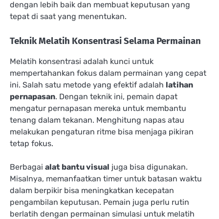
dengan lebih baik dan membuat keputusan yang
tepat di saat yang menentukan.
Teknik Melatih Konsentrasi Selama Permainan
Melatih konsentrasi adalah kunci untuk
mempertahankan fokus dalam permainan yang cepat
ini. Salah satu metode yang efektif adalah
latihan
pernapasan
. Dengan teknik ini, pemain dapat
mengatur pernapasan mereka untuk membantu
tenang dalam tekanan. Menghitung napas atau
melakukan pengaturan ritme bisa menjaga pikiran
tetap fokus.
Berbagai
alat bantu visual
juga bisa digunakan.
Misalnya, memanfaatkan timer untuk batasan waktu
dalam berpikir bisa meningkatkan kecepatan
pengambilan keputusan. Pemain juga perlu rutin
berlatih dengan permainan simulasi untuk melatih