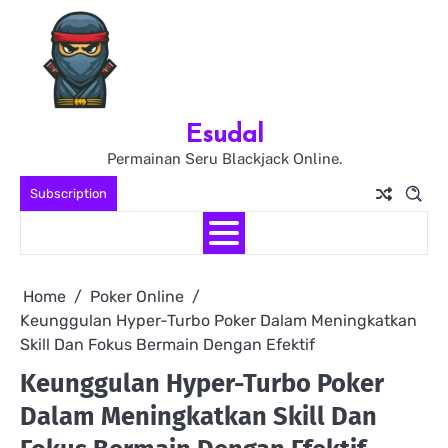
Skip
to
content
Esudal
Permainan Seru Blackjack Online.
Subscription
Home
Poker Online
Keunggulan Hyper-Turbo Poker Dalam Meningkatkan
Skill Dan Fokus Bermain Dengan Efektif
Keunggulan Hyper-Turbo Poker
Dalam Meningkatkan Skill Dan