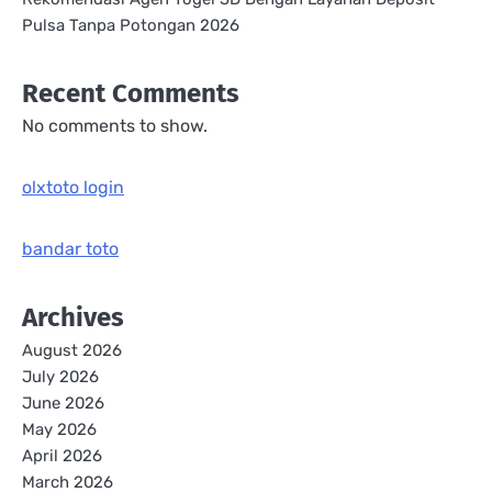
Pulsa Tanpa Potongan 2026
Recent Comments
No comments to show.
olxtoto login
bandar toto
Archives
August 2026
July 2026
June 2026
May 2026
April 2026
March 2026