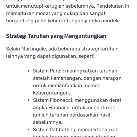
untuk menutupi kerugian sebelumnya. Pendekatan ini
memerlukan modal yang cukup dan sangat
bergantung pada keberuntungan jangka pendek.
Strategi Taruhan yang Menguntungkan
Selain Martingale, ada beberapa strategi taruhan
lainnya yang dapat digunakan, seperti:
Sistem Paroli: meningkatkan taruhan
setelah kemenangan, dengan harapan
untuk memanfaatkan momen
keberuntungan.
Sistem Fibonacci: menggunakan deret
angka Fibonacci untuk menentukan
jumlah taruhan berdasarkan hasil
sebelumnya.
Sistem flat betting: mempertahankan
jumlah taruhan yang sama di setiap