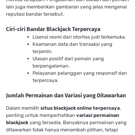
lain juga memberikan gambaran yang jelas mengenai
reputasi bandar tersebut.
Ciri-ciri Bandar Blackjack Terpercaya
Lisensi resmi dari otoritas judi terkemuka.
Keamanan data dan transaksi yang
terjamin.
Ulasan positif dari pemain yang
berpengalaman.
Pelayanan pelanggan yang responsif dan
terpercaya.
Jumlah Permainan dan Variasi yang Ditawarkan
Dalam memilih
situs blackjack online terpercaya
,
penting untuk memperhatikan
variasi permainan
blackjack
yang tersedia. Banyaknya permainan yang
ditawarkan tidak hanya menambah pilihan, tetapi