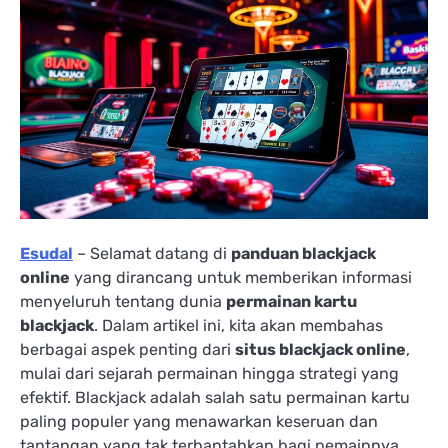
Esudal
– Selamat datang di
panduan blackjack
online
yang dirancang untuk memberikan informasi
menyeluruh tentang dunia
permainan kartu
blackjack
. Dalam artikel ini, kita akan membahas
berbagai aspek penting dari
situs blackjack online
,
mulai dari sejarah permainan hingga strategi yang
efektif. Blackjack adalah salah satu permainan kartu
paling populer yang menawarkan keseruan dan
tantangan yang tak terbantahkan bagi pemainnya.