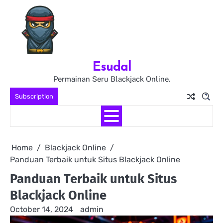
Skip
to
content
Esudal
Permainan Seru Blackjack Online.
Subscription
Home
Blackjack Online
Panduan Terbaik untuk Situs Blackjack Online
Panduan Terbaik untuk Situs
Blackjack Online
October 14, 2024
admin