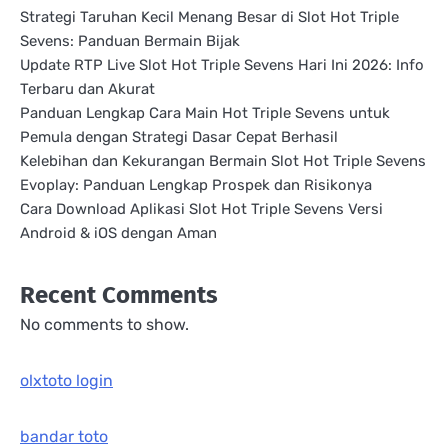
Strategi Taruhan Kecil Menang Besar di Slot Hot Triple
Sevens: Panduan Bermain Bijak
Update RTP Live Slot Hot Triple Sevens Hari Ini 2026: Info
Terbaru dan Akurat
Panduan Lengkap Cara Main Hot Triple Sevens untuk
Pemula dengan Strategi Dasar Cepat Berhasil
Kelebihan dan Kekurangan Bermain Slot Hot Triple Sevens
Evoplay: Panduan Lengkap Prospek dan Risikonya
Cara Download Aplikasi Slot Hot Triple Sevens Versi
Android & iOS dengan Aman
Recent Comments
No comments to show.
olxtoto login
bandar toto