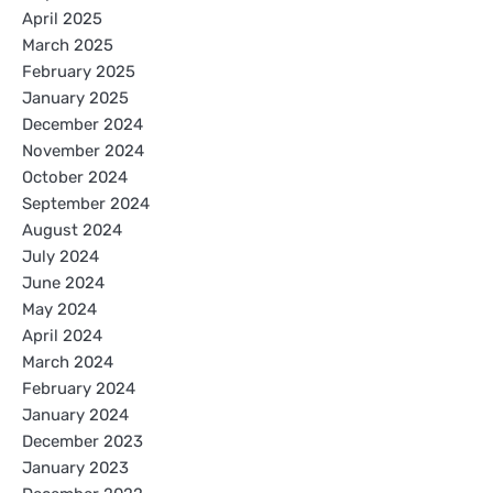
April 2025
March 2025
February 2025
January 2025
December 2024
November 2024
October 2024
September 2024
August 2024
July 2024
June 2024
May 2024
April 2024
March 2024
February 2024
January 2024
December 2023
January 2023