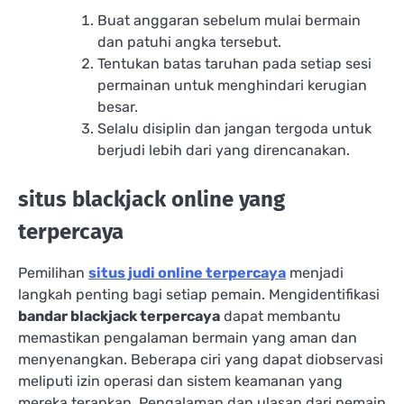
Buat anggaran sebelum mulai bermain
dan patuhi angka tersebut.
Tentukan batas taruhan pada setiap sesi
permainan untuk menghindari kerugian
besar.
Selalu disiplin dan jangan tergoda untuk
berjudi lebih dari yang direncanakan.
situs blackjack online yang
terpercaya
Pemilihan
situs judi online terpercaya
menjadi
langkah penting bagi setiap pemain. Mengidentifikasi
bandar blackjack terpercaya
dapat membantu
memastikan pengalaman bermain yang aman dan
menyenangkan. Beberapa ciri yang dapat diobservasi
meliputi izin operasi dan sistem keamanan yang
mereka terapkan. Pengalaman dan ulasan dari pemain