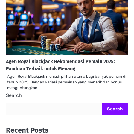
Agen Royal Blackjack Rekomendasi Pemain 2025:
Panduan Terbaik untuk Menang
Agen Royal Blackjack menjadi pilihan utama bagi banyak pemain di
tahun 2025. Dengan variasi permainan yang menarik dan bonus
menguntungkan,…
Search
Search
Recent Posts