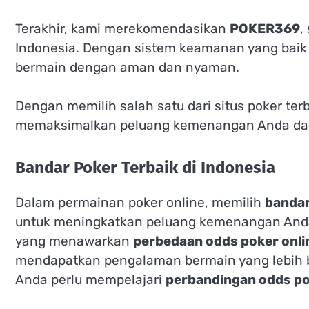
Terakhir, kami merekomendasikan
POKER369
,
Indonesia. Dengan sistem keamanan yang baik 
bermain dengan aman dan nyaman.
Dengan memilih salah satu dari situs poker te
memaksimalkan peluang kemenangan Anda dan 
Bandar Poker Terbaik di Indonesia
Dalam permainan poker online, memilih
bandar
untuk meningkatkan peluang kemenangan Anda.
yang menawarkan
perbedaan odds poker onli
mendapatkan pengalaman bermain yang lebih 
Anda perlu mempelajari
perbandingan odds pok