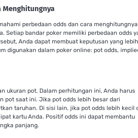
a Menghitungnya
memahami perbedaan odds dan cara menghitungnya
 Setiap bandar poker memiliki perbedaan odds y
sebut, Anda dapat membuat keputusan yang lebi
um digunakan dalam poker online: pot odds, implie
dan ukuran pot. Dalam perhitungan ini, Anda harus
ot saat ini. Jika pot odds lebih besar dari
 taruhan. Di sisi lain, jika pot odds lebih kecil 
pat kartu Anda. Positif odds ini dapat membantu
ngka panjang.