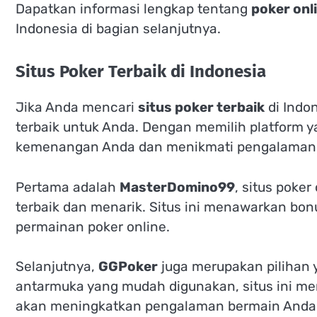
Dapatkan informasi lengkap tentang
poker onl
Indonesia di bagian selanjutnya.
Situs Poker Terbaik di Indonesia
Jika Anda mencari
situs poker terbaik
di Indo
terbaik untuk Anda. Dengan memilih platform 
kemenangan Anda dan menikmati pengalaman b
Pertama adalah
MasterDomino99
, situs poke
terbaik dan menarik. Situs ini menawarkan bonu
permainan poker online.
Selanjutnya,
GGPoker
juga merupakan pilihan 
antarmuka yang mudah digunakan, situs ini me
akan meningkatkan pengalaman bermain Anda