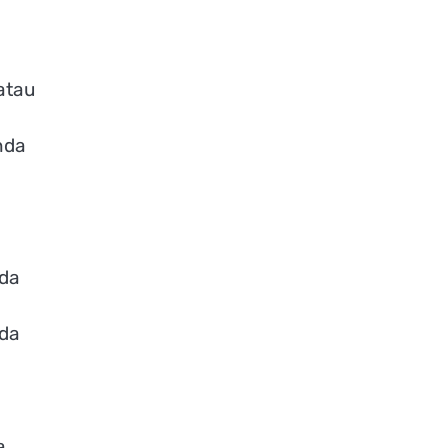
atau
nda
nda
ada
a,