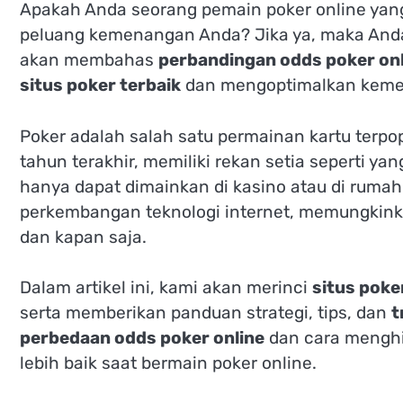
Apakah Anda seorang pemain poker online yang
peluang kemenangan Anda? Jika ya, maka Anda b
akan membahas
perbandingan odds poker onl
situs poker terbaik
dan mengoptimalkan keme
Poker adalah salah satu permainan kartu terpop
tahun terakhir, memiliki rekan setia seperti ya
hanya dapat dimainkan di kasino atau di rum
perkembangan teknologi internet, memungkinka
dan kapan saja.
Dalam artikel ini, kami akan merinci
situs poke
serta memberikan panduan strategi, tips, dan
t
perbedaan odds poker online
dan cara menghi
lebih baik saat bermain poker online.