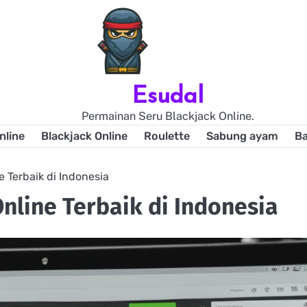
Esudal
Permainan Seru Blackjack Online.
nline
Blackjack Online
Roulette
Sabung ayam
Ba
 Terbaik di Indonesia
line Terbaik di Indonesia