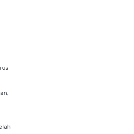
rus
kan,
elah