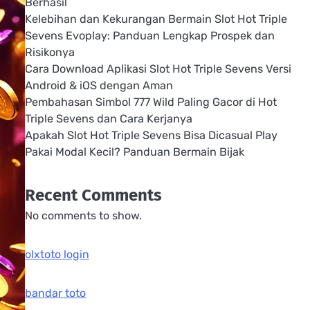
Berhasil
Kelebihan dan Kekurangan Bermain Slot Hot Triple
Sevens Evoplay: Panduan Lengkap Prospek dan
Risikonya
Cara Download Aplikasi Slot Hot Triple Sevens Versi
Android & iOS dengan Aman
Pembahasan Simbol 777 Wild Paling Gacor di Hot
Triple Sevens dan Cara Kerjanya
Apakah Slot Hot Triple Sevens Bisa Dicasual Play
Pakai Modal Kecil? Panduan Bermain Bijak
Recent Comments
No comments to show.
olxtoto login
bandar toto