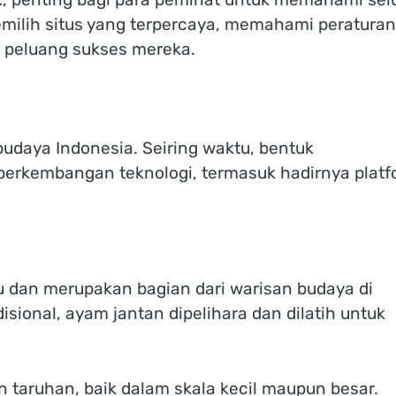
milih situs yang terpercaya, memahami peraturan
peluang sukses mereka.
udaya Indonesia. Seiring waktu, bentuk
 perkembangan teknologi, termasuk hadirnya plat
u dan merupakan bagian dari warisan budaya di
isional, ayam jantan dipelihara dan dilatih untuk
an taruhan, baik dalam skala kecil maupun besar.