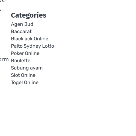
,
Categories
Agen Judi
Baccarat
Blackjack Online
Paito Sydney Lotto
Poker Online
form
Roulette
Sabung ayam
Slot Online
Togel Online