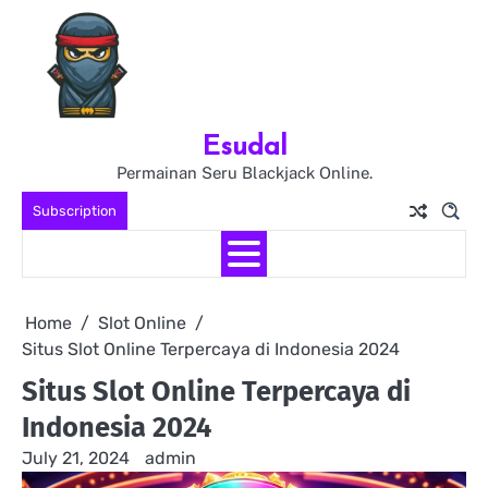
Skip
to
content
Esudal
Permainan Seru Blackjack Online.
Subscription
Home
Slot Online
Situs Slot Online Terpercaya di Indonesia 2024
Situs Slot Online Terpercaya di
Indonesia 2024
July 21, 2024
admin