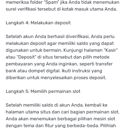
memeriksa folder “Spam” jika Anda tidak menemukan
surel verifikasi tersebut di kotak masuk utama Anda.
Langkah 4: Melakukan deposit
Setelah akun Anda berhasil diverifikasi, Anda perlu
melakukan deposit agar memiliki saldo yang dapat
digunakan untuk bermain. Kunjungi halaman “Kasir”
atau “Deposit” di situs tersebut dan pilih metode
pembayaran yang Anda inginkan, seperti transfer
bank atau dompet digital. Ikuti instruksi yang
diberikan untuk menyelesaikan proses deposit.
Langkah 5: Memilih permainan slot
Setelah memiliki saldo di akun Anda, kembali ke
halaman utama situs dan cari bagian permainan slot.
Anda akan menemukan berbagai pilihan mesin slot
dengan tema dan fitur yang berbeda-beda. Pilihlah