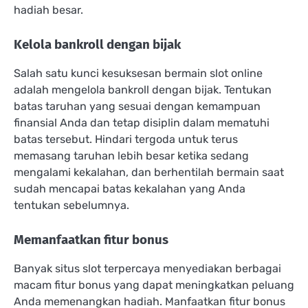
hadiah besar.
Kelola bankroll dengan bijak
Salah satu kunci kesuksesan bermain slot online
adalah mengelola bankroll dengan bijak. Tentukan
batas taruhan yang sesuai dengan kemampuan
finansial Anda dan tetap disiplin dalam mematuhi
batas tersebut. Hindari tergoda untuk terus
memasang taruhan lebih besar ketika sedang
mengalami kekalahan, dan berhentilah bermain saat
sudah mencapai batas kekalahan yang Anda
tentukan sebelumnya.
Memanfaatkan fitur bonus
Banyak situs slot terpercaya menyediakan berbagai
macam fitur bonus yang dapat meningkatkan peluang
Anda memenangkan hadiah. Manfaatkan fitur bonus