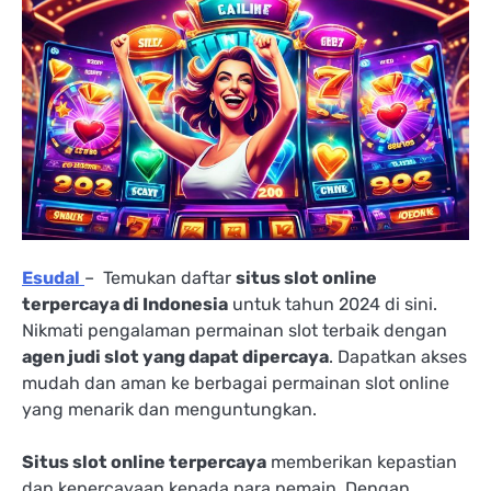
Esudal
– Temukan daftar
situs slot online
terpercaya di Indonesia
untuk tahun 2024 di sini.
Nikmati pengalaman permainan slot terbaik dengan
agen judi slot yang dapat dipercaya
. Dapatkan akses
mudah dan aman ke berbagai permainan slot online
yang menarik dan menguntungkan.
Situs slot online terpercaya
memberikan kepastian
dan kepercayaan kepada para pemain. Dengan