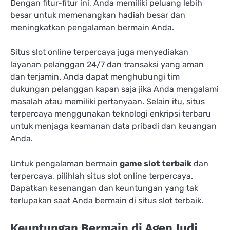
Dengan fitur-fitur ini, Anda memiliki peluang lebih
besar untuk memenangkan hadiah besar dan
meningkatkan pengalaman bermain Anda.
Situs slot online terpercaya juga menyediakan
layanan pelanggan 24/7 dan transaksi yang aman
dan terjamin. Anda dapat menghubungi tim
dukungan pelanggan kapan saja jika Anda mengalami
masalah atau memiliki pertanyaan. Selain itu, situs
terpercaya menggunakan teknologi enkripsi terbaru
untuk menjaga keamanan data pribadi dan keuangan
Anda.
Untuk pengalaman bermain
game slot terbaik
dan
terpercaya, pilihlah situs slot online terpercaya.
Dapatkan kesenangan dan keuntungan yang tak
terlupakan saat Anda bermain di situs slot terbaik.
Keuntungan Bermain di Agen Judi