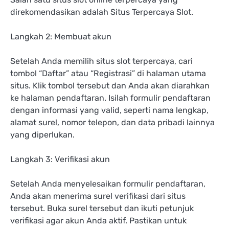
direkomendasikan adalah Situs Terpercaya Slot.
Langkah 2: Membuat akun
Setelah Anda memilih situs slot terpercaya, cari
tombol “Daftar” atau “Registrasi” di halaman utama
situs. Klik tombol tersebut dan Anda akan diarahkan
ke halaman pendaftaran. Isilah formulir pendaftaran
dengan informasi yang valid, seperti nama lengkap,
alamat surel, nomor telepon, dan data pribadi lainnya
yang diperlukan.
Langkah 3: Verifikasi akun
Setelah Anda menyelesaikan formulir pendaftaran,
Anda akan menerima surel verifikasi dari situs
tersebut. Buka surel tersebut dan ikuti petunjuk
verifikasi agar akun Anda aktif. Pastikan untuk