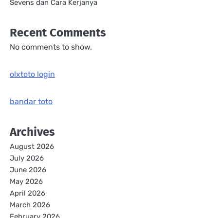
Sevens dan Cara Kerjanya
Recent Comments
No comments to show.
olxtoto login
bandar toto
Archives
August 2026
July 2026
June 2026
May 2026
April 2026
March 2026
February 2026