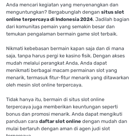
Anda mencari kegiatan yang menyenangkan dan
menguntungkan? Bergabunglah dengan
situs slot
online terpercaya di Indonesia 2024
. Jadilah bagian
dari komunitas pemain yang semakin besar dan
temukan pengalaman bermain game slot terbaik.
Nikmati kebebasan bermain kapan saja dan di mana
saja, tanpa harus pergi ke kasino fisik. Dengan akses
mudah melalui perangkat Anda, Anda dapat
menikmati berbagai macam permainan slot yang
menarik, termasuk fitur-fitur menarik yang ditawarkan
oleh mesin slot online terpercaya.
Tidak hanya itu, bermain di situs slot online
terpercaya juga memberikan keuntungan seperti
bonus dan promosi menarik. Anda dapat mengikuti
panduan cara
daftar slot online
dengan mudah dan
mulai bertaruh dengan aman di agen judi slot
terpercaya.