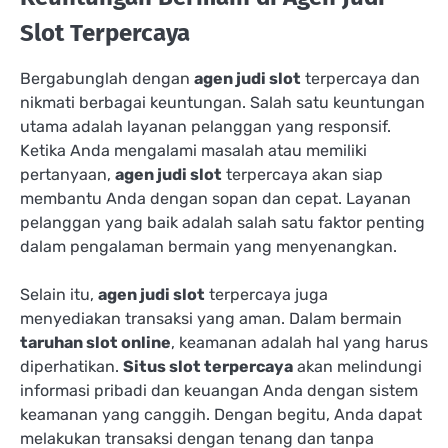
Slot Terpercaya
Bergabunglah dengan
agen judi slot
terpercaya dan
nikmati berbagai keuntungan. Salah satu keuntungan
utama adalah layanan pelanggan yang responsif.
Ketika Anda mengalami masalah atau memiliki
pertanyaan,
agen judi slot
terpercaya akan siap
membantu Anda dengan sopan dan cepat. Layanan
pelanggan yang baik adalah salah satu faktor penting
dalam pengalaman bermain yang menyenangkan.
Selain itu,
agen judi slot
terpercaya juga
menyediakan transaksi yang aman. Dalam bermain
taruhan slot online
, keamanan adalah hal yang harus
diperhatikan.
Situs slot terpercaya
akan melindungi
informasi pribadi dan keuangan Anda dengan sistem
keamanan yang canggih. Dengan begitu, Anda dapat
melakukan transaksi dengan tenang dan tanpa