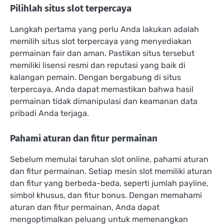
Pilihlah situs slot terpercaya
Langkah pertama yang perlu Anda lakukan adalah
memilih situs slot terpercaya yang menyediakan
permainan fair dan aman. Pastikan situs tersebut
memiliki lisensi resmi dan reputasi yang baik di
kalangan pemain. Dengan bergabung di situs
terpercaya, Anda dapat memastikan bahwa hasil
permainan tidak dimanipulasi dan keamanan data
pribadi Anda terjaga.
Pahami aturan dan fitur permainan
Sebelum memulai taruhan slot online, pahami aturan
dan fitur permainan. Setiap mesin slot memiliki aturan
dan fitur yang berbeda-beda, seperti jumlah payline,
simbol khusus, dan fitur bonus. Dengan memahami
aturan dan fitur permainan, Anda dapat
mengoptimalkan peluang untuk memenangkan