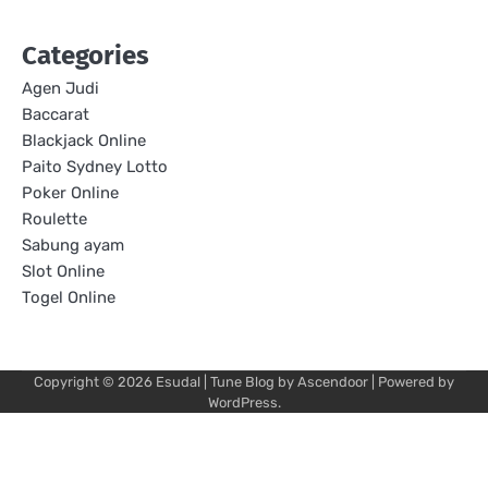
Categories
Agen Judi
Baccarat
Blackjack Online
Paito Sydney Lotto
Poker Online
Roulette
Sabung ayam
Slot Online
Togel Online
Copyright © 2026
Esudal
| Tune Blog by
Ascendoor
| Powered by
WordPress
.