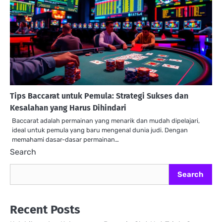
Tips Baccarat untuk Pemula: Strategi Sukses dan
Kesalahan yang Harus Dihindari
Baccarat adalah permainan yang menarik dan mudah dipelajari,
ideal untuk pemula yang baru mengenal dunia judi. Dengan
memahami dasar-dasar permainan…
Search
Search
Recent Posts