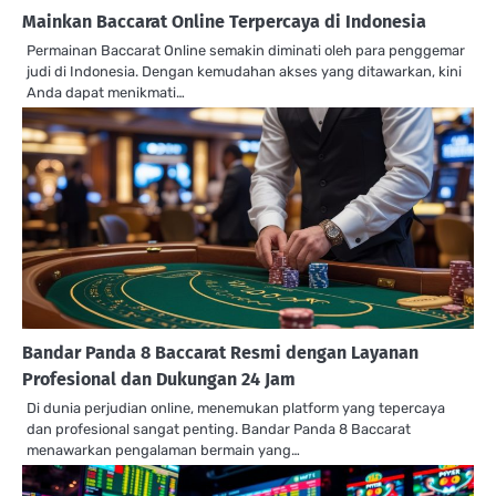
Mainkan Baccarat Online Terpercaya di Indonesia
Permainan Baccarat Online semakin diminati oleh para penggemar
judi di Indonesia. Dengan kemudahan akses yang ditawarkan, kini
Anda dapat menikmati…
Bandar Panda 8 Baccarat Resmi dengan Layanan
Profesional dan Dukungan 24 Jam
Di dunia perjudian online, menemukan platform yang tepercaya
dan profesional sangat penting. Bandar Panda 8 Baccarat
menawarkan pengalaman bermain yang…