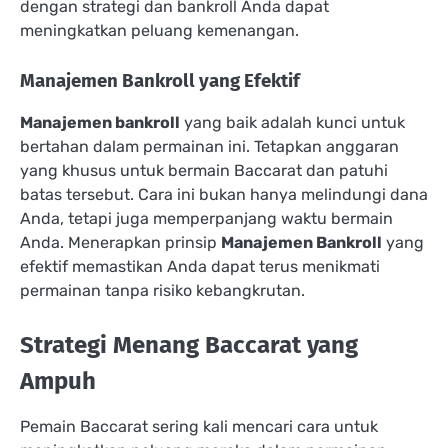
dengan strategi dan bankroll Anda dapat
meningkatkan peluang kemenangan.
Manajemen Bankroll yang Efektif
Manajemen bankroll
yang baik adalah kunci untuk
bertahan dalam permainan ini. Tetapkan anggaran
yang khusus untuk bermain Baccarat dan patuhi
batas tersebut. Cara ini bukan hanya melindungi dana
Anda, tetapi juga memperpanjang waktu bermain
Anda. Menerapkan prinsip
Manajemen Bankroll
yang
efektif memastikan Anda dapat terus menikmati
permainan tanpa risiko kebangkrutan.
Strategi Menang Baccarat yang
Ampuh
Pemain Baccarat sering kali mencari cara untuk