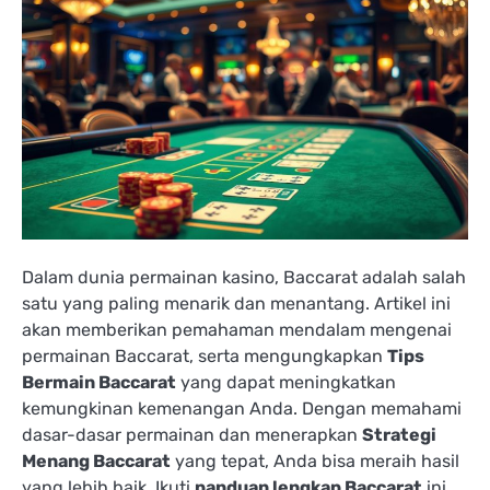
Dalam dunia permainan kasino, Baccarat adalah salah
satu yang paling menarik dan menantang. Artikel ini
akan memberikan pemahaman mendalam mengenai
permainan Baccarat, serta mengungkapkan
Tips
Bermain Baccarat
yang dapat meningkatkan
kemungkinan kemenangan Anda. Dengan memahami
dasar-dasar permainan dan menerapkan
Strategi
Menang Baccarat
yang tepat, Anda bisa meraih hasil
yang lebih baik. Ikuti
panduan lengkap Baccarat
ini