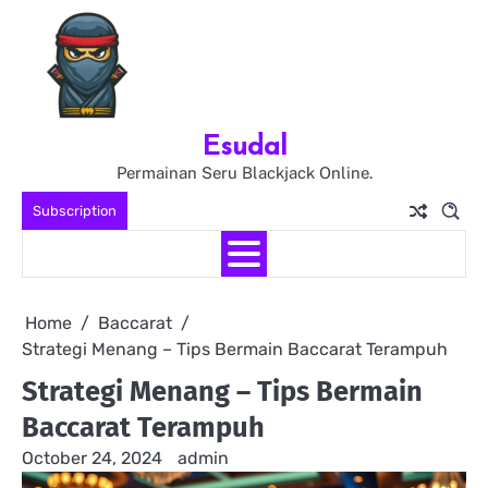
Skip
to
content
Esudal
Permainan Seru Blackjack Online.
Subscription
Home
Baccarat
Strategi Menang – Tips Bermain Baccarat Terampuh
Strategi Menang – Tips Bermain
Baccarat Terampuh
October 24, 2024
admin