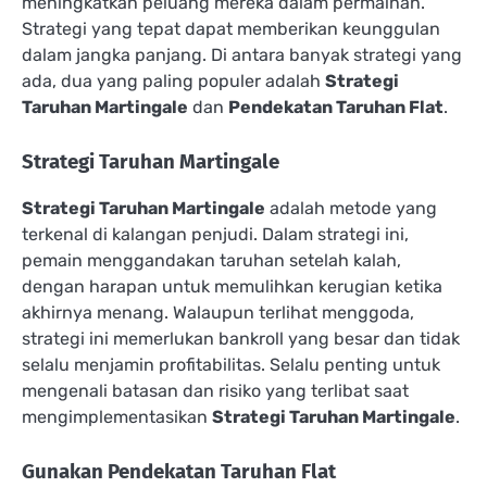
meningkatkan peluang mereka dalam permainan.
Strategi yang tepat dapat memberikan keunggulan
dalam jangka panjang. Di antara banyak strategi yang
ada, dua yang paling populer adalah
Strategi
Taruhan Martingale
dan
Pendekatan Taruhan Flat
.
Strategi Taruhan Martingale
Strategi Taruhan Martingale
adalah metode yang
terkenal di kalangan penjudi. Dalam strategi ini,
pemain menggandakan taruhan setelah kalah,
dengan harapan untuk memulihkan kerugian ketika
akhirnya menang. Walaupun terlihat menggoda,
strategi ini memerlukan bankroll yang besar dan tidak
selalu menjamin profitabilitas. Selalu penting untuk
mengenali batasan dan risiko yang terlibat saat
mengimplementasikan
Strategi Taruhan Martingale
.
Gunakan Pendekatan Taruhan Flat