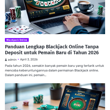
Blackjack Online
Panduan Lengkap Blackjack Online Tanpa
Deposit untuk Pemain Baru di Tahun 2026
April 3, 2026
admin
Pada tahun 2026, semakin banyak pemain baru yang tertarik untuk
mencoba keberuntungannya dalam permainan Blackjack online.
Dalam panduan ini, pemain…