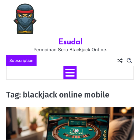
Skip
to
content
Esudal
Permainan Seru Blackjack Online.
Subscription
Tag:
blackjack online mobile