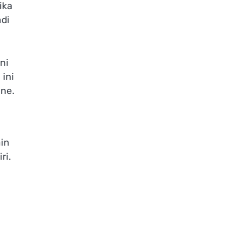
ika
di
ni
ini
ine.
in
ri.