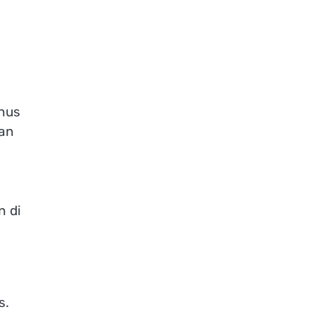
onus
kan
n di
s.