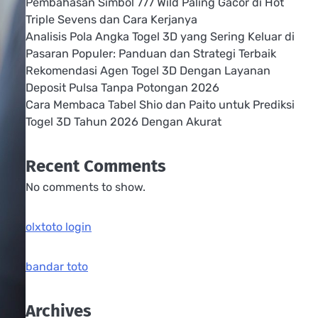
Pembahasan Simbol 777 Wild Paling Gacor di Hot
Triple Sevens dan Cara Kerjanya
Analisis Pola Angka Togel 3D yang Sering Keluar di
Pasaran Populer: Panduan dan Strategi Terbaik
Rekomendasi Agen Togel 3D Dengan Layanan
Deposit Pulsa Tanpa Potongan 2026
Cara Membaca Tabel Shio dan Paito untuk Prediksi
Togel 3D Tahun 2026 Dengan Akurat
Recent Comments
No comments to show.
olxtoto login
bandar toto
Archives