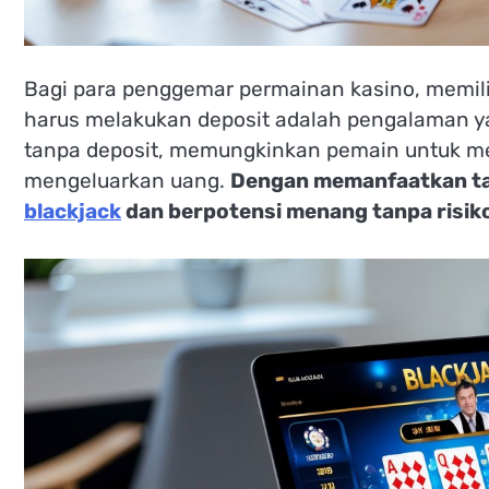
Bagi para penggemar permainan kasino, memili
harus melakukan deposit adalah pengalaman y
tanpa deposit, memungkinkan pemain untuk me
mengeluarkan uang.
Dengan memanfaatkan ta
blackjack
dan berpotensi menang tanpa risiko 