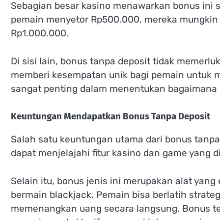
Sebagian besar kasino menawarkan bonus ini se
pemain menyetor Rp500.000, mereka mungkin 
Rp1.000.000.
Di sisi lain, bonus tanpa deposit tidak memerl
memberi kesempatan unik bagi pemain untuk me
sangat penting dalam menentukan bagaimana pe
Keuntungan Mendapatkan Bonus Tanpa Deposit
Salah satu keuntungan utama dari bonus tanpa
dapat menjelajahi fitur kasino dan game yang 
Selain itu, bonus jenis ini merupakan alat yan
bermain blackjack. Pemain bisa berlatih strate
memenangkan uang secara langsung. Bonus ter