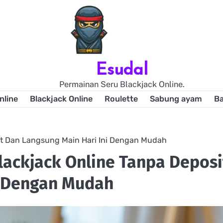
Esudal
Permainan Seru Blackjack Online.
nline
Blackjack Online
Roulette
Sabung ayam
Ba
t Dan Langsung Main Hari Ini Dengan Mudah
ackjack Online Tanpa Deposi
i Dengan Mudah