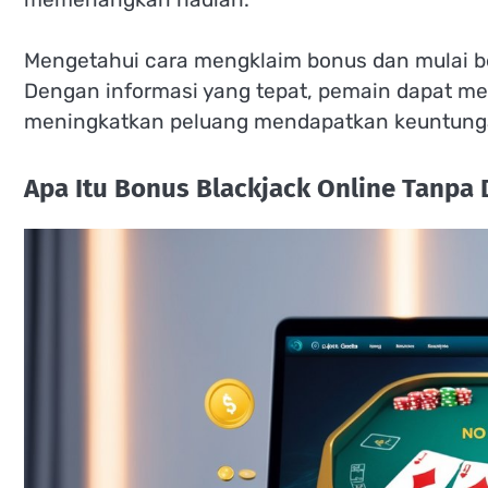
Mengetahui cara mengklaim bonus dan mulai be
Dengan informasi yang tepat, pemain dapat 
meningkatkan peluang mendapatkan keuntungan
Apa Itu Bonus Blackjack Online Tanpa 