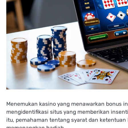
Menemukan kasino yang menawarkan bonus ini 
mengidentifikasi situs yang memberikan insenti
itu, pemahaman tentang syarat dan ketentuan
memenangkan hadiah.