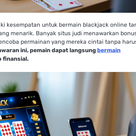
ki kesempatan untuk bermain blackjack online ta
ang menarik. Banyak situs judi menawarkan bonu
ncoba permainan yang mereka cintai tanpa haru
waran ini, pemain dapat langsung
bermain
finansial.