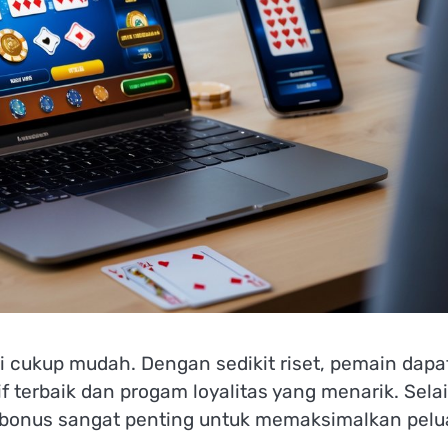
cukup mudah. Dengan sedikit riset, pemain dapa
f terbaik dan progam loyalitas yang menarik. Sela
 bonus sangat penting untuk memaksimalkan pel