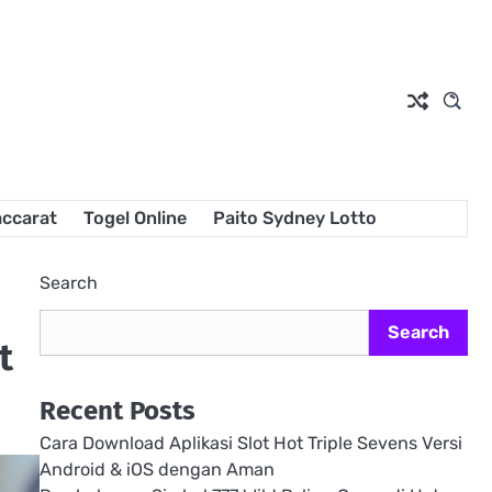
ccarat
Togel Online
Paito Sydney Lotto
Search
Search
t
Recent Posts
Cara Download Aplikasi Slot Hot Triple Sevens Versi
Android & iOS dengan Aman