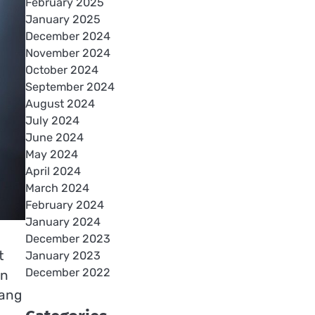
February 2025
January 2025
December 2024
November 2024
October 2024
September 2024
August 2024
July 2024
June 2024
May 2024
April 2024
March 2024
February 2024
January 2024
December 2023
t
January 2023
December 2022
in
uang