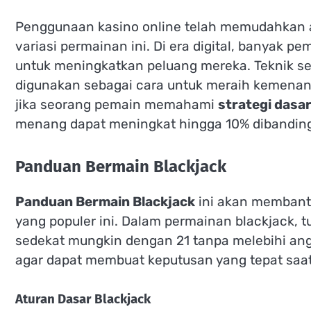
Penggunaan kasino online telah memudahkan a
variasi permainan ini. Di era digital, banyak
untuk meningkatkan peluang mereka. Teknik sepe
digunakan sebagai cara untuk meraih kemenan
jika seorang pemain memahami
strategi dasa
menang dapat meningkat hingga 10% dibandingk
Panduan Bermain Blackjack
Panduan Bermain Blackjack
ini akan membant
yang populer ini. Dalam permainan blackjack, t
sedekat mungkin dengan 21 tanpa melebihi angk
agar dapat membuat keputusan yang tepat saat
Aturan Dasar Blackjack