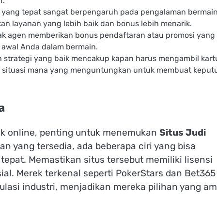
r.
 yang tepat sangat berpengaruh pada pengalaman bermain
an layanan yang lebih baik dan bonus lebih menarik.
k agen memberikan bonus pendaftaran atau promosi yang
 awal Anda dalam bermain.
 strategi yang baik mencakup kapan harus mengambil kart
ari situasi mana yang menguntungkan untuk membuat keput
a
ck online, penting untuk menemukan
Situs Judi
an yang tersedia, ada beberapa ciri yang bisa
pat. Memastikan situs tersebut memiliki lisensi
ial. Merek terkenal seperti PokerStars dan Bet365
lasi industri, menjadikan mereka pilihan yang a