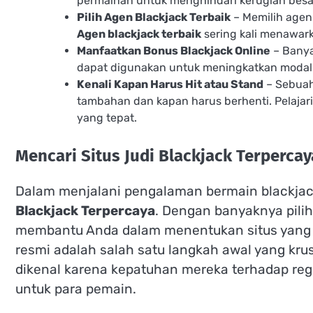
permainan untuk menghindari kerugian besa
Pilih Agen Blackjack Terbaik
– Memilih agen
Agen blackjack terbaik
sering kali menawark
Manfaatkan Bonus Blackjack Online
– Banya
dapat digunakan untuk meningkatkan modal
Kenali Kapan Harus Hit atau Stand
– Sebuah
tambahan dan kapan harus berhenti. Pelaj
yang tepat.
Mencari Situs Judi Blackjack Terpercay
Dalam menjalani pengalaman bermain blackja
Blackjack Terpercaya
. Dengan banyaknya pilih
membantu Anda dalam menentukan situs yang te
resmi adalah salah satu langkah awal yang krus
dikenal karena kepatuhan mereka terhadap regu
untuk para pemain.