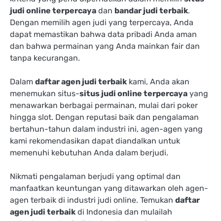
judi online terpercaya
dan
bandar judi terbaik
.
Dengan memilih agen judi yang terpercaya, Anda
dapat memastikan bahwa data pribadi Anda aman
dan bahwa permainan yang Anda mainkan fair dan
tanpa kecurangan.
Dalam
daftar agen judi terbaik
kami, Anda akan
menemukan situs-
situs judi online terpercaya
yang
menawarkan berbagai permainan, mulai dari poker
hingga slot. Dengan reputasi baik dan pengalaman
bertahun-tahun dalam industri ini, agen-agen yang
kami rekomendasikan dapat diandalkan untuk
memenuhi kebutuhan Anda dalam berjudi.
Nikmati pengalaman berjudi yang optimal dan
manfaatkan keuntungan yang ditawarkan oleh agen-
agen terbaik di industri judi online. Temukan
daftar
agen judi terbaik
di Indonesia dan mulailah