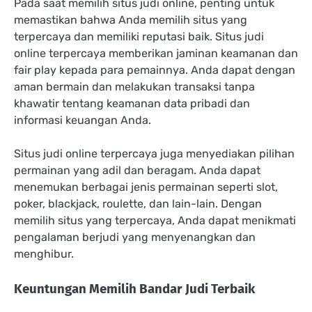
Pada saat memilih situs judi online, penting untuk
memastikan bahwa Anda memilih situs yang
terpercaya dan memiliki reputasi baik. Situs judi
online terpercaya memberikan jaminan keamanan dan
fair play kepada para pemainnya. Anda dapat dengan
aman bermain dan melakukan transaksi tanpa
khawatir tentang keamanan data pribadi dan
informasi keuangan Anda.
Situs judi online terpercaya juga menyediakan pilihan
permainan yang adil dan beragam. Anda dapat
menemukan berbagai jenis permainan seperti slot,
poker, blackjack, roulette, dan lain-lain. Dengan
memilih situs yang terpercaya, Anda dapat menikmati
pengalaman berjudi yang menyenangkan dan
menghibur.
Keuntungan Memilih Bandar Judi Terbaik