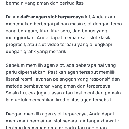
bermain yang aman dan berkualitas.
Dalam
daftar agen slot terpercaya
ini, Anda akan
menemukan berbagai pilihan mesin slot dengan tema
yang beragam, fitur-fitur seru, dan bonus yang
menggiurkan. Anda dapat memainkan slot klasik,
progresif, atau slot video terbaru yang dilengkapi
dengan grafik yang menarik.
Sebelum memilih agen slot, ada beberapa hal yang
perlu diperhatikan. Pastikan agen tersebut memiliki
lisensi resmi, layanan pelanggan yang responsif, dan
metode pembayaran yang aman dan terpercaya.
Selain itu, cek juga ulasan atau testimoni dari pemain
lain untuk memastikan kredibilitas agen tersebut.
Dengan memilih agen slot terpercaya, Anda dapat
menikmati permainan slot secara fair tanpa khawatir
tentang keamanan data pribadi atau penipuan.