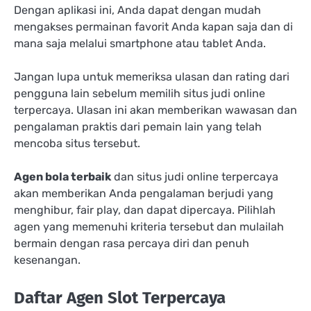
Dengan aplikasi ini, Anda dapat dengan mudah
mengakses permainan favorit Anda kapan saja dan di
mana saja melalui smartphone atau tablet Anda.
Jangan lupa untuk memeriksa ulasan dan rating dari
pengguna lain sebelum memilih situs judi online
terpercaya. Ulasan ini akan memberikan wawasan dan
pengalaman praktis dari pemain lain yang telah
mencoba situs tersebut.
Agen bola terbaik
dan situs judi online terpercaya
akan memberikan Anda pengalaman berjudi yang
menghibur, fair play, dan dapat dipercaya. Pilihlah
agen yang memenuhi kriteria tersebut dan mulailah
bermain dengan rasa percaya diri dan penuh
kesenangan.
Daftar Agen Slot Terpercaya