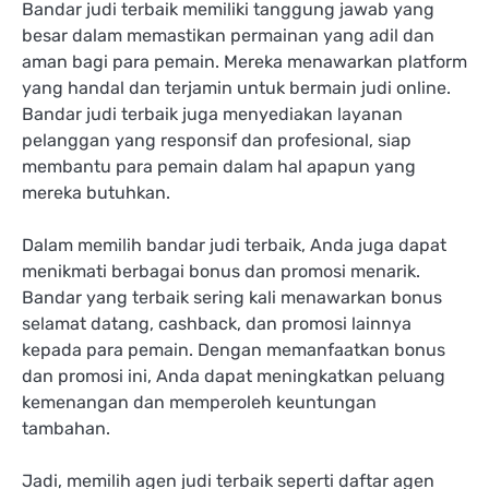
Bandar judi terbaik memiliki tanggung jawab yang
besar dalam memastikan permainan yang adil dan
aman bagi para pemain. Mereka menawarkan platform
yang handal dan terjamin untuk bermain judi online.
Bandar judi terbaik juga menyediakan layanan
pelanggan yang responsif dan profesional, siap
membantu para pemain dalam hal apapun yang
mereka butuhkan.
Dalam memilih bandar judi terbaik, Anda juga dapat
menikmati berbagai bonus dan promosi menarik.
Bandar yang terbaik sering kali menawarkan bonus
selamat datang, cashback, dan promosi lainnya
kepada para pemain. Dengan memanfaatkan bonus
dan promosi ini, Anda dapat meningkatkan peluang
kemenangan dan memperoleh keuntungan
tambahan.
Jadi, memilih agen judi terbaik seperti daftar agen