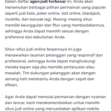
Dalam daftar
agen judi terbesar
ini, Anda akan
menemukan berbagai pilihan permainan yang populer
seperti judi bola, poker online, slot online, blackjack,
roulette, dan banyak lagi. Masing-masing situs
memiliki keunggulan dan fitur yang membedakannya,
sehingga Anda dapat memilih sesuai dengan
preferensi dan kebutuhan Anda.
Situs-situs judi online terpercaya ini juga
menawarkan layanan pelanggan yang responsif dan
profesional, sehingga Anda dapat menghubungi
mereka kapan saja jika memiliki pertanyaan atau
masalah. Tim dukungan pelanggan akan dengan
senang hati membantu Anda dengan cepat dan
efisien.
Agar Anda dapat memulai permainan dengan nyaman
dan lancar, kami merekomendasikan untuk memilih
situs judi online yang menyediakan aplikasi mobile.