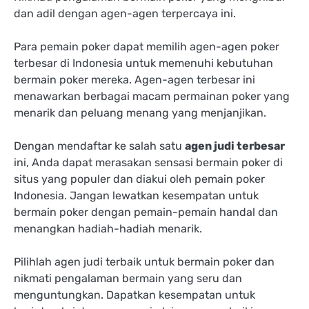
dan adil dengan agen-agen terpercaya ini.
Para pemain poker dapat memilih agen-agen poker
terbesar di Indonesia untuk memenuhi kebutuhan
bermain poker mereka. Agen-agen terbesar ini
menawarkan berbagai macam permainan poker yang
menarik dan peluang menang yang menjanjikan.
Dengan mendaftar ke salah satu
agen judi terbesar
ini, Anda dapat merasakan sensasi bermain poker di
situs yang populer dan diakui oleh pemain poker
Indonesia. Jangan lewatkan kesempatan untuk
bermain poker dengan pemain-pemain handal dan
menangkan hadiah-hadiah menarik.
Pilihlah agen judi terbaik untuk bermain poker dan
nikmati pengalaman bermain yang seru dan
menguntungkan. Dapatkan kesempatan untuk