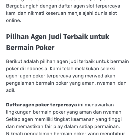
Bergabunglah dengan daftar agen slot terpercaya
kami dan nikmati keseruan menjelajahi dunia slot
online.
Pilihan Agen Judi Terbaik untuk
Bermain Poker
Berikut adalah pilihan agen judi terbaik untuk bermain
poker di Indonesia. Kami telah melakukan seleksi
agen-agen poker terpercaya yang menyediakan
pengalaman bermain poker yang aman, nyaman, dan
adil.
Daftar agen poker terpercaya
ini menawarkan
lingkungan bermain poker yang aman dan nyaman.
Setiap agen memiliki tingkat keamanan yang tinggi
dan memastikan fair play dalam setiap permainan.
Nikmati pengalaman bermain poker yang menghibur