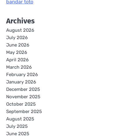
bandar toto
Archives
August 2026
July 2026
June 2026
May 2026
April 2026
March 2026
February 2026
January 2026
December 2025
November 2025
October 2025
September 2025
August 2025
July 2025
June 2025