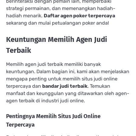
berinteraksi dengan pemain lain, memperbaiki
strategi permainan, dan memenangkan hadiah-
hadiah menarik.
Daftar agen poker terpercaya
sekarang dan mulai petualangan poker anda!
Keuntungan Memilih Agen Judi
Terbaik
Memilih agen judi terbaik memiliki banyak
keuntungan. Dalam bagian ini, kami akan menjelaskan
mengapa penting untuk memilih situs judi online
terpercaya dan
bandar judi terbaik
. Temukan
manfaat dan keunggulan yang ditawarkan oleh agen-
agen terbaik di industri judi online.
Pentingnya Memilih Situs Judi Online
Terpercaya