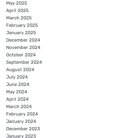
May 2025
April 2025
March 2025
February 2025
January 2025
December 2024
November 2024
October 2024
September 2024
August 2024
July 2024
June 2024
May 2024
April 2024
March 2024
February 2024
January 2024
December 2023
January 2023