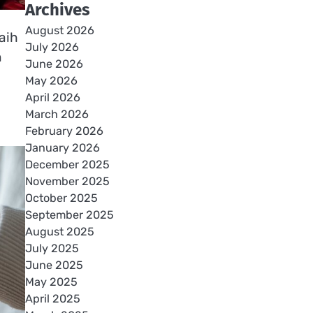
Archives
August 2026
aih
July 2026
n
June 2026
May 2026
April 2026
March 2026
February 2026
January 2026
December 2025
November 2025
October 2025
September 2025
August 2025
July 2025
June 2025
May 2025
April 2025