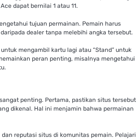
Ace dapat bernilai 1 atau 11.
engetahui tujuan permainan. Pemain harus
 daripada dealer tanpa melebihi angka tersebut.
 untuk mengambil kartu lagi atau “Stand” untuk
 memainkan peran penting, misalnya mengetahui
u.
sangat penting. Pertama, pastikan situs tersebut
s yang dikenal. Hal ini menjamin bahwa permainan
n reputasi situs di komunitas pemain. Pelajari