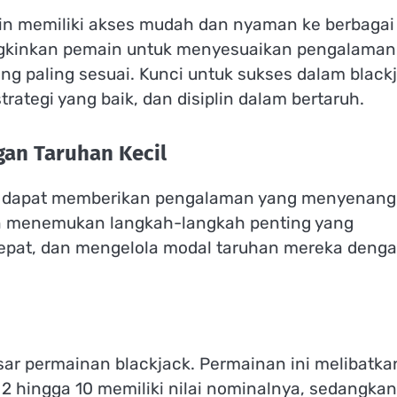
in memiliki akses mudah dan nyaman ke berbagai
mungkinkan pemain untuk menyesuaikan pengalaman
 paling sesuai. Kunci untuk sukses dalam black
rategi yang baik, dan disiplin dalam bertaruh.
an Taruhan Kecil
cil dapat memberikan pengalaman yang menyenan
 menemukan langkah-langkah penting yang
 tepat, dan mengelola modal taruhan mereka deng
r permainan blackjack. Permainan ini melibatka
 2 hingga 10 memiliki nilai nominalnya, sedangkan