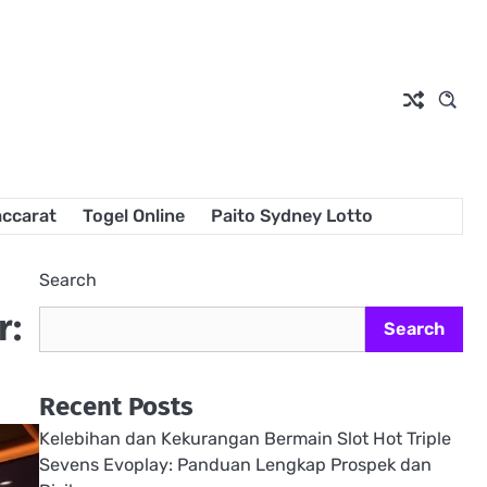
ccarat
Togel Online
Paito Sydney Lotto
Search
r:
Search
Recent Posts
Kelebihan dan Kekurangan Bermain Slot Hot Triple
Sevens Evoplay: Panduan Lengkap Prospek dan