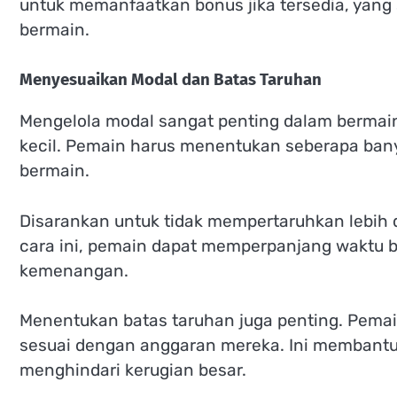
untuk memanfaatkan bonus jika tersedia, yang
bermain.
Menyesuaikan Modal dan Batas Taruhan
Mengelola modal sangat penting dalam bermai
kecil. Pemain harus menentukan seberapa ban
bermain.
Disarankan untuk tidak mempertaruhkan lebih d
cara ini, pemain dapat memperpanjang waktu 
kemenangan.
Menentukan batas taruhan juga penting. Pema
sesuai dengan anggaran mereka. Ini membant
menghindari kerugian besar.