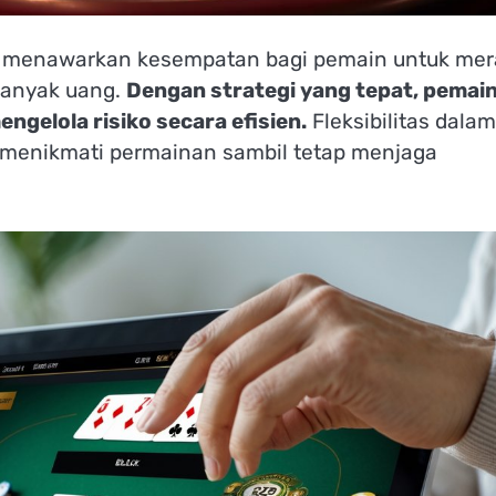
il menawarkan kesempatan bagi pemain untuk mer
banyak uang.
Dengan strategi yang tepat, pemai
elola risiko secara efisien.
Fleksibilitas dalam
menikmati permainan sambil tetap menjaga