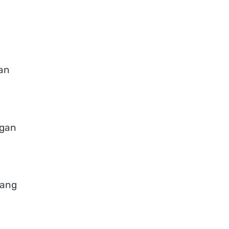
an
ngan
yang