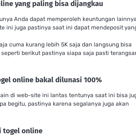
nline yang paling bisa dijangkau
entunya Anda dapat memperoleh keuntungan lainnya
 ini juga pastinya saat ini dapat mendeposit yan
aja cuma kurang lebih 5K saja dan langsung bisa
seperti berikut pastinya siapa saja pasti terangs
gel online bakal dilunasi 100%
 di web-site ini lantas tentunya saat ini bisa ju
a begitu, pastinya karena segalanya juga akan
 togel online