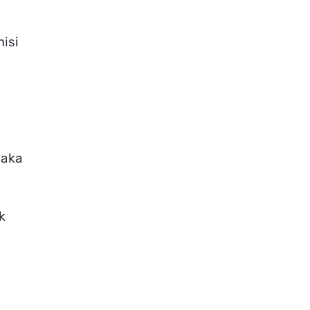
isi
maka
k