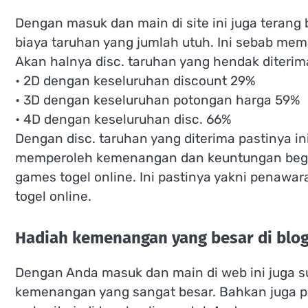
Dengan masuk dan main di site ini juga teran
biaya taruhan yang jumlah utuh. Ini sebab mema
Akan halnya disc. taruhan yang hendak diterim
• 2D dengan keseluruhan discount 29%
• 3D dengan keseluruhan potongan harga 59%
• 4D dengan keseluruhan disc. 66%
Dengan disc. taruhan yang diterima pastinya i
memperoleh kemenangan dan keuntungan begitu
games togel online. Ini pastinya yakni penawa
togel online.
Hadiah kemenangan yang besar di blog 
Dengan Anda masuk dan main di web ini juga s
kemenangan yang sangat besar. Bahkan juga pen