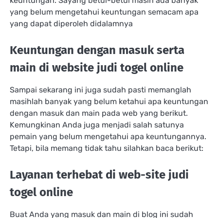
keuntungan. Sayang betul-betul masih ada banyak
yang belum mengetahui keuntungan semacam apa
yang dapat diperoleh didalamnya
Keuntungan dengan masuk serta
main di website judi togel online
Sampai sekarang ini juga sudah pasti memanglah
masihlah banyak yang belum ketahui apa keuntungan
dengan masuk dan main pada web yang berikut.
Kemungkinan Anda juga menjadi salah satunya
pemain yang belum mengetahui apa keuntungannya.
Tetapi, bila memang tidak tahu silahkan baca berikut:
Layanan terhebat di web-site judi
togel online
Buat Anda yang masuk dan main di blog ini sudah