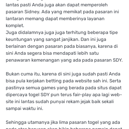
lantas pasti Anda juga akan dapat memperoleh
pasaran Sidney. Ada yang memikat pada pasaran ini
lantaran memang dapat memberinya layanan
komplet.
Juga didalamnya juga juga terhitung beberapa tipe
keuntungan yang sangat janjikan. Dan ini juga
berlainan dengan pasaran pada biasanya, karena di
sini Anda segera bisa mendapati lebih satu
penawaran kemenangan yang ada pada pasaran SDY.
Bukan cuma itu, karena di sini juga sudah pasti Anda
bisa pula kerjakan betting pada website sah ini. Serta
pastinya semua games yang berada pada situs dapat
dipercaya togel SDY pun terus fair-play apa lagi web-
site ini lantas sudah punyai rekam jejak baik sekali
sampai waktu ini.
Sehingga utamanya jika lima pasaran togel yang ada