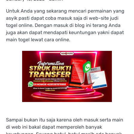
Untuk Anda yang sekarang mencari permainan yang
asyik pasti dapat coba masuk saja di web-site judi
togel online. Dengan masuk di blog ini terang Anda
juga akan dapat mendapati keuntungan yakni dapat
main togel lewat cara online.
Sampai bukan itu saja karena oleh masuk serta main
di web ini bakal dapat memperoleh banyak