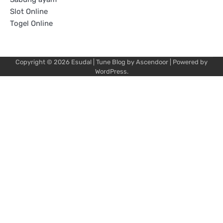
Slot Online
Togel Online
Copyright © 2026
Esudal
| Tune Blog by
Ascendoor
| Powered by
WordPress
.