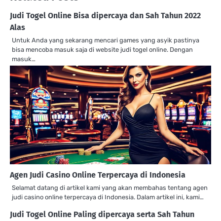
Judi Togel Online Bisa dipercaya dan Sah Tahun 2022
Alas
Untuk Anda yang sekarang mencari games yang asyik pastinya
bisa mencoba masuk saja di website judi togel online. Dengan
masuk…
Agen Judi Casino Online Terpercaya di Indonesia
Selamat datang di artikel kami yang akan membahas tentang agen
judi casino online terpercaya di Indonesia. Dalam artikel ini, kami…
Judi Togel Online Paling dipercaya serta Sah Tahun