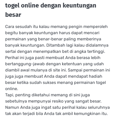
togel online dengan keuntungan
besar
Cara sesudah itu kalau memang pengin memperoleh
begitu banyak keuntungan harus dapat mencari
permainan yang benar-benar paling memberinya
banyak keuntungan. Ditambah lagi kalau didalamnya
sertai dengan menempatkan bet di angka tertinggi.
Perihal ini juga pasti membuat Anda berasa lebih
bertanggung-jawab dengan ketentuan yang udah
diambil awal mulanya di site ini. Sampai permainan ini
juga juga membuat Anda dapat mendapat hadiah
besar ketika sudah sukses menang permainan togel
online.
Tapi, penting diketahui memang di sini juga
sebetulnya mempunyai resiko yang sangat besar.
Namun Anda juga ingat satu perihal kalau seluruhnya
tak akan terjadi bila Anda tak ambil kemungkinan itu.