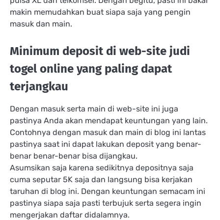
pulsa XL dan telkomsel. Dengan begitu, pasti ini bakal
makin memudahkan buat siapa saja yang pengin
masuk dan main.
Minimum deposit di web-site judi
togel online yang paling dapat
terjangkau
Dengan masuk serta main di web-site ini juga
pastinya Anda akan mendapat keuntungan yang lain.
Contohnya dengan masuk dan main di blog ini lantas
pastinya saat ini dapat lakukan deposit yang benar-
benar benar-benar bisa dijangkau.
Asumsikan saja karena sedikitnya depositnya saja
cuma seputar 5K saja dan langsung bisa kerjakan
taruhan di blog ini. Dengan keuntungan semacam ini
pastinya siapa saja pasti terbujuk serta segera ingin
mengerjakan daftar didalamnya.