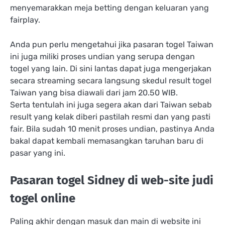
menyemarakkan meja betting dengan keluaran yang
fairplay.
Anda pun perlu mengetahui jika pasaran togel Taiwan
ini juga miliki proses undian yang serupa dengan
togel yang lain. Di sini lantas dapat juga mengerjakan
secara streaming secara langsung skedul result togel
Taiwan yang bisa diawali dari jam 20.50 WIB.
Serta tentulah ini juga segera akan dari Taiwan sebab
result yang kelak diberi pastilah resmi dan yang pasti
fair. Bila sudah 10 menit proses undian, pastinya Anda
bakal dapat kembali memasangkan taruhan baru di
pasar yang ini.
Pasaran togel Sidney di web-site judi
togel online
Paling akhir dengan masuk dan main di website ini