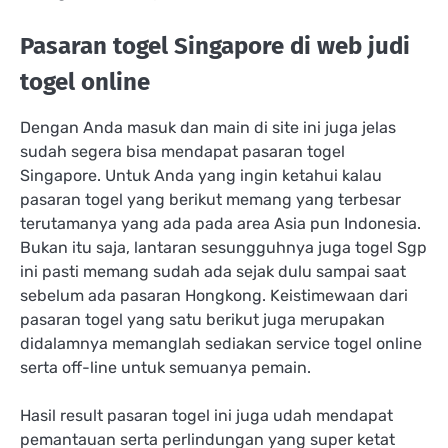
Pasaran togel Singapore di web judi
togel online
Dengan Anda masuk dan main di site ini juga jelas
sudah segera bisa mendapat pasaran togel
Singapore. Untuk Anda yang ingin ketahui kalau
pasaran togel yang berikut memang yang terbesar
terutamanya yang ada pada area Asia pun Indonesia.
Bukan itu saja, lantaran sesungguhnya juga togel Sgp
ini pasti memang sudah ada sejak dulu sampai saat
sebelum ada pasaran Hongkong. Keistimewaan dari
pasaran togel yang satu berikut juga merupakan
didalamnya memanglah sediakan service togel online
serta off-line untuk semuanya pemain.
Hasil result pasaran togel ini juga udah mendapat
pemantauan serta perlindungan yang super ketat