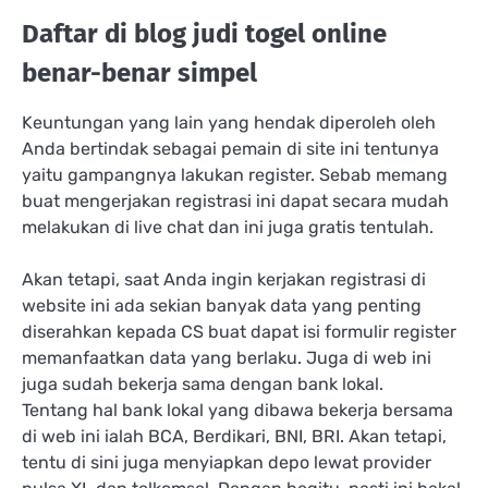
Daftar di blog judi togel online
benar-benar simpel
Keuntungan yang lain yang hendak diperoleh oleh
Anda bertindak sebagai pemain di site ini tentunya
yaitu gampangnya lakukan register. Sebab memang
buat mengerjakan registrasi ini dapat secara mudah
melakukan di live chat dan ini juga gratis tentulah.
Akan tetapi, saat Anda ingin kerjakan registrasi di
website ini ada sekian banyak data yang penting
diserahkan kepada CS buat dapat isi formulir register
memanfaatkan data yang berlaku. Juga di web ini
juga sudah bekerja sama dengan bank lokal.
Tentang hal bank lokal yang dibawa bekerja bersama
di web ini ialah BCA, Berdikari, BNI, BRI. Akan tetapi,
tentu di sini juga menyiapkan depo lewat provider