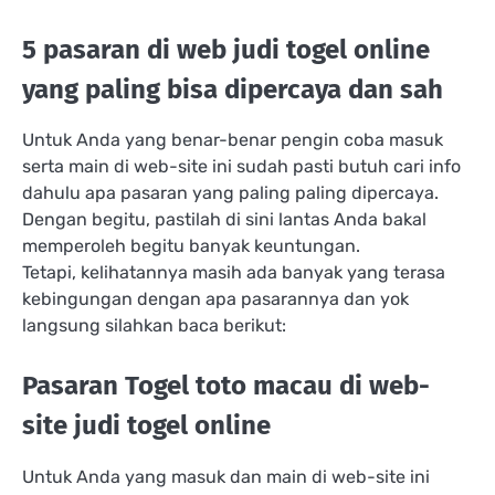
5 pasaran di web judi togel online
yang paling bisa dipercaya dan sah
Untuk Anda yang benar-benar pengin coba masuk
serta main di web-site ini sudah pasti butuh cari info
dahulu apa pasaran yang paling paling dipercaya.
Dengan begitu, pastilah di sini lantas Anda bakal
memperoleh begitu banyak keuntungan.
Tetapi, kelihatannya masih ada banyak yang terasa
kebingungan dengan apa pasarannya dan yok
langsung silahkan baca berikut:
Pasaran Togel toto macau di web-
site judi togel online
Untuk Anda yang masuk dan main di web-site ini