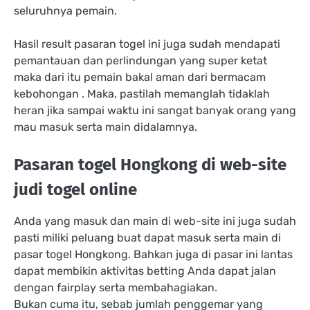
seluruhnya pemain.
Hasil result pasaran togel ini juga sudah mendapati
pemantauan dan perlindungan yang super ketat
maka dari itu pemain bakal aman dari bermacam
kebohongan . Maka, pastilah memanglah tidaklah
heran jika sampai waktu ini sangat banyak orang yang
mau masuk serta main didalamnya.
Pasaran togel Hongkong di web-site
judi togel online
Anda yang masuk dan main di web-site ini juga sudah
pasti miliki peluang buat dapat masuk serta main di
pasar togel Hongkong. Bahkan juga di pasar ini lantas
dapat membikin aktivitas betting Anda dapat jalan
dengan fairplay serta membahagiakan.
Bukan cuma itu, sebab jumlah penggemar yang