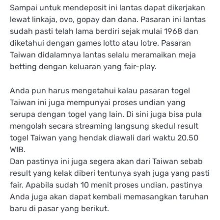
Sampai untuk mendeposit ini lantas dapat dikerjakan
lewat linkaja, ovo, gopay dan dana. Pasaran ini lantas
sudah pasti telah lama berdiri sejak mulai 1968 dan
diketahui dengan games lotto atau lotre. Pasaran
Taiwan didalamnya lantas selalu meramaikan meja
betting dengan keluaran yang fair-play.
Anda pun harus mengetahui kalau pasaran togel
Taiwan ini juga mempunyai proses undian yang
serupa dengan togel yang lain. Di sini juga bisa pula
mengolah secara streaming langsung skedul result
togel Taiwan yang hendak diawali dari waktu 20.50
WIB.
Dan pastinya ini juga segera akan dari Taiwan sebab
result yang kelak diberi tentunya syah juga yang pasti
fair. Apabila sudah 10 menit proses undian, pastinya
Anda juga akan dapat kembali memasangkan taruhan
baru di pasar yang berikut.