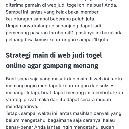
diterima pemain di web judi togel online buat Anda.
Sampai ini lantas yang kelak bakal memberi
keuntungan sampai beberapa puluh juta.
Umpamanya kalaupun sepanjang dapat jadi
pemenang pasaran taruhan 4D, pastinya ini bakal ada
peluang bisa komisi keuntungan sampai 10 juta.
Strategi main di web judi togel
online agar gampang menang
Buat siapa saja yang masuk dan main di web ini tentu
memang ingin mendapati keuntungan dan sukses
menang. Tetapi, buat dapat menang ini membutuhkan
strategi privat maka dari itu dapat secara mudah
mendapatinya.
Tetapi, sampai waktu ini lantas masihlah banyak yang
belum mengetahui bagaimana saja caranya. Kalau
benar-benar Anda lantas ingin mengetahui sudah