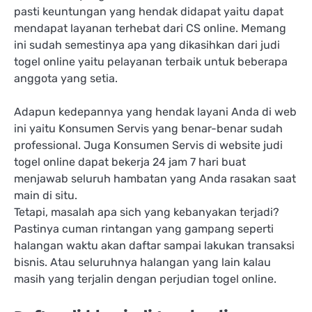
pasti keuntungan yang hendak didapat yaitu dapat
mendapat layanan terhebat dari CS online. Memang
ini sudah semestinya apa yang dikasihkan dari judi
togel online yaitu pelayanan terbaik untuk beberapa
anggota yang setia.
Adapun kedepannya yang hendak layani Anda di web
ini yaitu Konsumen Servis yang benar-benar sudah
professional. Juga Konsumen Servis di website judi
togel online dapat bekerja 24 jam 7 hari buat
menjawab seluruh hambatan yang Anda rasakan saat
main di situ.
Tetapi, masalah apa sich yang kebanyakan terjadi?
Pastinya cuman rintangan yang gampang seperti
halangan waktu akan daftar sampai lakukan transaksi
bisnis. Atau seluruhnya halangan yang lain kalau
masih yang terjalin dengan perjudian togel online.