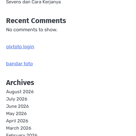
Sevens dan Cara Kerjanya
Recent Comments
No comments to show.
olxtoto login
bandar toto
Archives
August 2026
July 2026
June 2026
May 2026
April 2026
March 2026
February 2026