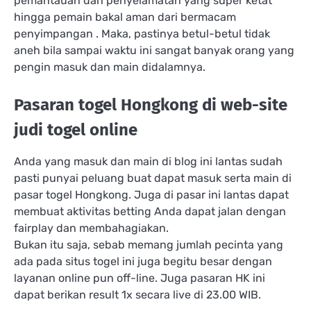
pemantauan dan penyelamatan yang super ketat
hingga pemain bakal aman dari bermacam
penyimpangan . Maka, pastinya betul-betul tidak
aneh bila sampai waktu ini sangat banyak orang yang
pengin masuk dan main didalamnya.
Pasaran togel Hongkong di web-site
judi togel online
Anda yang masuk dan main di blog ini lantas sudah
pasti punyai peluang buat dapat masuk serta main di
pasar togel Hongkong. Juga di pasar ini lantas dapat
membuat aktivitas betting Anda dapat jalan dengan
fairplay dan membahagiakan.
Bukan itu saja, sebab memang jumlah pecinta yang
ada pada situs togel ini juga begitu besar dengan
layanan online pun off-line. Juga pasaran HK ini
dapat berikan result 1x secara live di 23.00 WIB.