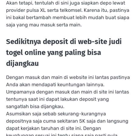
Akan tetapi, tentulah di sini juga siapkan depo lewat
provider pulsa XL serta telkomsel. Karena itu, pastinya
ini bakal bertambah membuat lebih mudah buat siapa
saja yang mau masuk serta main.
Sedikitnya deposit di web-site judi
togel online yang paling bisa
dijangkau
Dengan masuk dan main di website ini lantas pastinya
Anda akan mendapati keuntungan lainnya.
Umpamanya dengan masuk dan main di site ini lantas
tentunya saat ini dapat lakukan deposit yang
sangatlah bisa dijangkau.
Asumsikan saja sebab sekurang-kurangnya
depositnya saja cuma sekitaran 5K saja dan langsung
dapat kerjakan taruhan di site ini. Dengan
keuntungan sesuai ini tentu siapa saja pasti pula