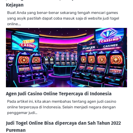
Kejayan
Buat Anda yang benar-benar sekarang tengah mencari games
yang asyik pastilah dapat coba masuk saja di website judi togel
online.…
Agen Judi Casino Online Terpercaya di Indonesia
Pada artikel ini, kita akan membahas tentang agen judi casino
online terpercaya di Indonesia. Selain menjadi negara dengan
penggemar judi…
Judi Togel Online Bisa dipercaya dan Sah Tahun 2022
Pureman