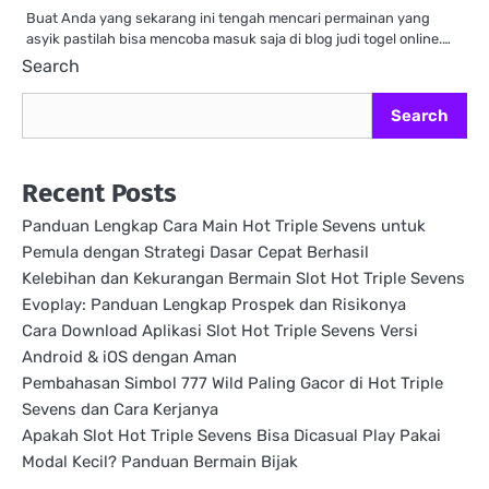
Buat Anda yang sekarang ini tengah mencari permainan yang
asyik pastilah bisa mencoba masuk saja di blog judi togel online.…
Search
Search
Recent Posts
Panduan Lengkap Cara Main Hot Triple Sevens untuk
Pemula dengan Strategi Dasar Cepat Berhasil
Kelebihan dan Kekurangan Bermain Slot Hot Triple Sevens
Evoplay: Panduan Lengkap Prospek dan Risikonya
Cara Download Aplikasi Slot Hot Triple Sevens Versi
Android & iOS dengan Aman
Pembahasan Simbol 777 Wild Paling Gacor di Hot Triple
Sevens dan Cara Kerjanya
Apakah Slot Hot Triple Sevens Bisa Dicasual Play Pakai
Modal Kecil? Panduan Bermain Bijak