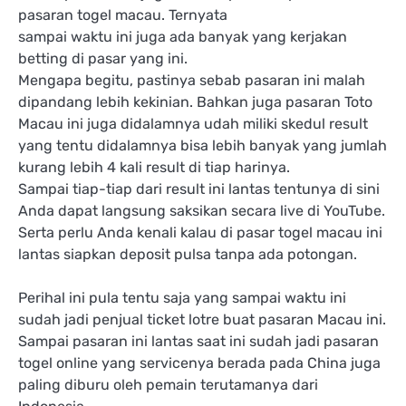
pasaran togel macau. Ternyata
sampai waktu ini juga ada banyak yang kerjakan
betting di pasar yang ini.
Mengapa begitu, pastinya sebab pasaran ini malah
dipandang lebih kekinian. Bahkan juga pasaran Toto
Macau ini juga didalamnya udah miliki skedul result
yang tentu didalamnya bisa lebih banyak yang jumlah
kurang lebih 4 kali result di tiap harinya.
Sampai tiap-tiap dari result ini lantas tentunya di sini
Anda dapat langsung saksikan secara live di YouTube.
Serta perlu Anda kenali kalau di pasar togel macau ini
lantas siapkan deposit pulsa tanpa ada potongan.
Perihal ini pula tentu saja yang sampai waktu ini
sudah jadi penjual ticket lotre buat pasaran Macau ini.
Sampai pasaran ini lantas saat ini sudah jadi pasaran
togel online yang servicenya berada pada China juga
paling diburu oleh pemain terutamanya dari