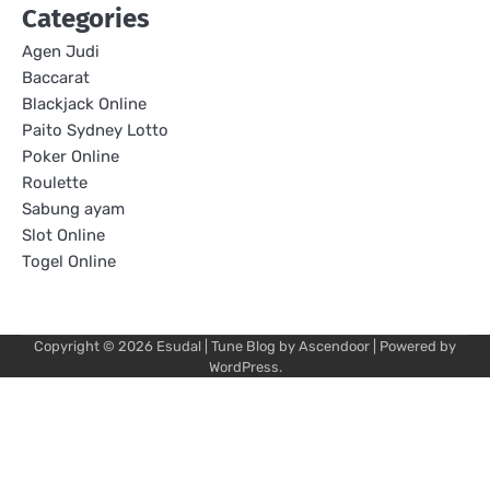
Categories
Agen Judi
Baccarat
Blackjack Online
Paito Sydney Lotto
Poker Online
Roulette
Sabung ayam
Slot Online
Togel Online
Copyright © 2026
Esudal
| Tune Blog by
Ascendoor
| Powered by
WordPress
.