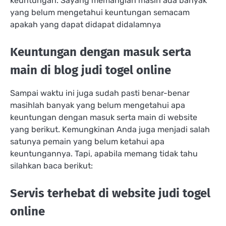
keuntungan. Sayang memanglah masih ada banyak
yang belum mengetahui keuntungan semacam
apakah yang dapat didapat didalamnya
Keuntungan dengan masuk serta
main di blog judi togel online
Sampai waktu ini juga sudah pasti benar-benar
masihlah banyak yang belum mengetahui apa
keuntungan dengan masuk serta main di website
yang berikut. Kemungkinan Anda juga menjadi salah
satunya pemain yang belum ketahui apa
keuntungannya. Tapi, apabila memang tidak tahu
silahkan baca berikut:
Servis terhebat di website judi togel
online