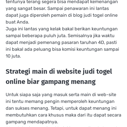
tentunya terang segera bisa mendapat kemenangan
yang sangat besar. Sampai penawaran ini lantas
dapat juga diperoleh pemain di blog judi togel online
buat Anda.
Juga ini lantas yang kelak bakal berikan keuntungan
sampai beberapa puluh juta. Semisalnya jika waktu
dapat menjadi pemenang pasaran taruhan 4D, pasti
ini bakal ada peluang bisa komisi keuntungan sampai
10 juta.
Strategi main di website judi togel
online biar gampang menang
Untuk siapa saja yang masuk serta main di web-site
ini tentu memang pengin memperoleh keuntungan
dan sukses menang. Tetapi, untuk dapat menang ini
membutuhkan cara khusus maka dari itu dapat secara
gampang mendapatnya.