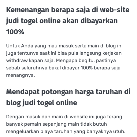
Kemenangan berapa saja di web-site
judi togel online akan dibayarkan
100%
Untuk Anda yang mau masuk serta main di blog ini
juga tentunya saat ini bisa pula langsung kerjakan
withdraw kapan saja. Mengapa begitu, pastinya
sebab seluruhnya bakal dibayar 100% berapa saja
menangnya.
Mendapat potongan harga taruhan di
blog judi togel online
Dengan masuk dan main di website ini juga terang
banyak pemain sepanjang main tidak butuh
mengeluarkan biaya taruhan yang banyaknya utuh.