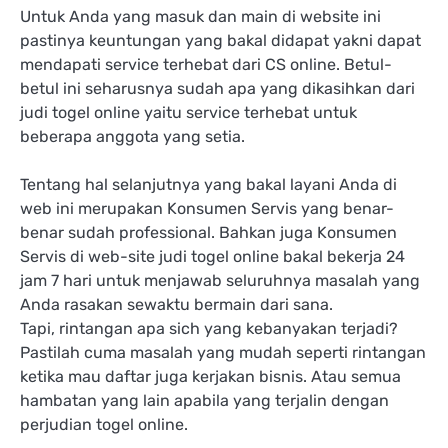
Untuk Anda yang masuk dan main di website ini
pastinya keuntungan yang bakal didapat yakni dapat
mendapati service terhebat dari CS online. Betul-
betul ini seharusnya sudah apa yang dikasihkan dari
judi togel online yaitu service terhebat untuk
beberapa anggota yang setia.
Tentang hal selanjutnya yang bakal layani Anda di
web ini merupakan Konsumen Servis yang benar-
benar sudah professional. Bahkan juga Konsumen
Servis di web-site judi togel online bakal bekerja 24
jam 7 hari untuk menjawab seluruhnya masalah yang
Anda rasakan sewaktu bermain dari sana.
Tapi, rintangan apa sich yang kebanyakan terjadi?
Pastilah cuma masalah yang mudah seperti rintangan
ketika mau daftar juga kerjakan bisnis. Atau semua
hambatan yang lain apabila yang terjalin dengan
perjudian togel online.