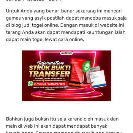
Untuk Anda yang benar-benar sekarang ini mencari
games yang asyik pastilah dapat mencoba masuk saja
di blog judi togel online. Dengan masuk di website ini
terang Anda akan dapat mendapati keuntungan ialah
dapat main togel lewat cara online.
Bahkan juga bukan itu saja karena oleh masuk dan
main di web ini akan dapat mendapat banyak