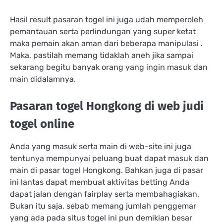
Hasil result pasaran togel ini juga udah memperoleh
pemantauan serta perlindungan yang super ketat
maka pemain akan aman dari beberapa manipulasi .
Maka, pastilah memang tidaklah aneh jika sampai
sekarang begitu banyak orang yang ingin masuk dan
main didalamnya.
Pasaran togel Hongkong di web judi
togel online
Anda yang masuk serta main di web-site ini juga
tentunya mempunyai peluang buat dapat masuk dan
main di pasar togel Hongkong. Bahkan juga di pasar
ini lantas dapat membuat aktivitas betting Anda
dapat jalan dengan fairplay serta membahagiakan.
Bukan itu saja, sebab memang jumlah penggemar
yang ada pada situs togel ini pun demikian besar