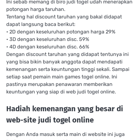
Ini sebab memang di biro judi togel udah menerapkan
potongan harga taruhan.
Tentang hal discount taruhan yang bakal didapat
dapat langsung baca berikut:
• 2D dengan keseluruhan potongan harga 29%
• 3D dengan keseluruhan disc. 59%
• 4D dengan keseluruhan disc. 66%
Dengan discount taruhan yang didapat tentunya ini
yang bisa bikin banyak anggota dapat mendapati
kemenangan serta keuntungan tinggi sekali. Sampai
setiap saat pemain main games togel online. Ini
pastinya merupakan penawaran memberikan
keuntungan yang siap di web judi togel online.
Hadiah kemenangan yang besar di
web-site judi togel online
Dengan Anda masuk serta main di website ini juga