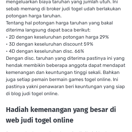
mengeluarkan biaya taruhan yang jumlah utuh. Ini
sebab memang di broker judi togel udah berlakukan
potongan harga taruhan.
Tentang hal potongan harga taruhan yang bakal
diterima langsung dapat baca berikut:
• 2D dengan keseluruhan potongan harga 29%
• 3D dengan keseluruhan discount 59%
• 4D dengan keseluruhan disc. 66%
Dengan disc. taruhan yang diterima pastinya ini yang
hendak membikin beberapa anggota dapat mendapat
kemenangan dan keuntungan tinggi sekali. Bahkan
juga setiap pemain bermain games togel online. Ini
pastinya yakni penawaran beri keuntungan yang siap
di blog judi togel online.
Hadiah kemenangan yang besar di
web judi togel online