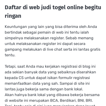
Daftar di web judi togel online begitu
ringan
Keuntungan yang lain yang bisa diterima oleh Anda
bertindak sebagai pemain di web ini tentu ialah
simpelnya melaksanakan register. Sebab memang
untuk melaksanakan register ini dapat secara
gampang melakukan di live chat serta ini lantas gratis
tentu.
Tetapi, saat Anda mau kerjakan registrasi di blog ini
ada sekian banyak data yang sebaiknya diserahkan
kepada CS untuk dapat isikan formulir registrasi
memanfaatkan data yang sah. Sampai di site ini
lantas juga bekerja sama dengan bank lokal.
Akan halnya bank lokal yang dibawa bekerja bersama
di website ini merupakan BCA, Berdikari, BNI, BRI.