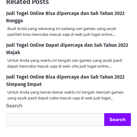
Related Posts
Judi Togel Online Bisa dipercaya dan Sah Tahun 2022
Rongga
Buat Anda yang sekarang ini sedang cari games yang asyik
pastilah bisa mencoba masuk saja di web judi togel online.…
Judi Togel Online Dapat dipercaya dan Sah Tahun 2022
Wajak
Untuk Anda yang waktu ini tengah cari games yang asyik pasti
dapat mencoba masuk saja di web-site judi togel online.…
Judi Togel Online Bisa dipercaya dan Sah Tahun 2022
Simpang Empat
Untuk Anda yang benar-benar waktu ini tengah mencari games
yang asyik pasti dapat coba masuk saja di web judi togel…
Search
Search