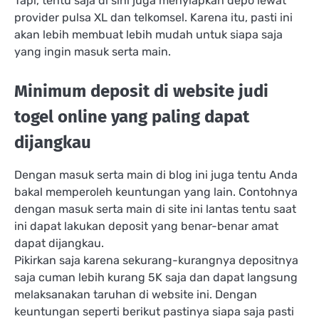
Tapi, tentu saja di sini juga menyiapkan depo lewat
provider pulsa XL dan telkomsel. Karena itu, pasti ini
akan lebih membuat lebih mudah untuk siapa saja
yang ingin masuk serta main.
Minimum deposit di website judi
togel online yang paling dapat
dijangkau
Dengan masuk serta main di blog ini juga tentu Anda
bakal memperoleh keuntungan yang lain. Contohnya
dengan masuk serta main di site ini lantas tentu saat
ini dapat lakukan deposit yang benar-benar amat
dapat dijangkau.
Pikirkan saja karena sekurang-kurangnya depositnya
saja cuman lebih kurang 5K saja dan dapat langsung
melaksanakan taruhan di website ini. Dengan
keuntungan seperti berikut pastinya siapa saja pasti