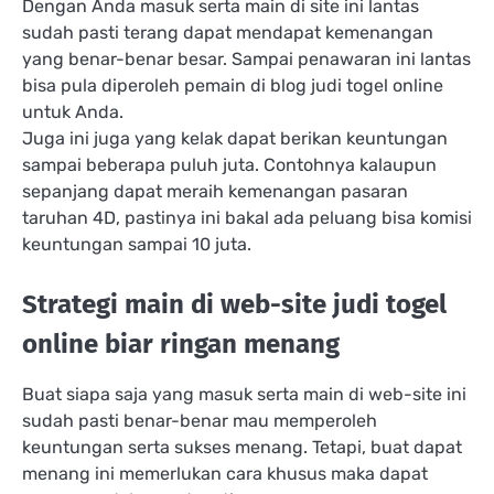
Dengan Anda masuk serta main di site ini lantas
sudah pasti terang dapat mendapat kemenangan
yang benar-benar besar. Sampai penawaran ini lantas
bisa pula diperoleh pemain di blog judi togel online
untuk Anda.
Juga ini juga yang kelak dapat berikan keuntungan
sampai beberapa puluh juta. Contohnya kalaupun
sepanjang dapat meraih kemenangan pasaran
taruhan 4D, pastinya ini bakal ada peluang bisa komisi
keuntungan sampai 10 juta.
Strategi main di web-site judi togel
online biar ringan menang
Buat siapa saja yang masuk serta main di web-site ini
sudah pasti benar-benar mau memperoleh
keuntungan serta sukses menang. Tetapi, buat dapat
menang ini memerlukan cara khusus maka dapat