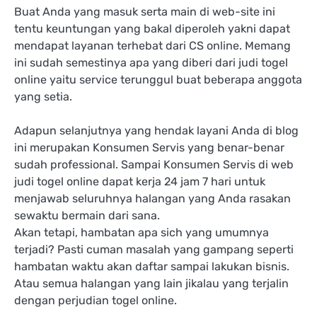
Buat Anda yang masuk serta main di web-site ini
tentu keuntungan yang bakal diperoleh yakni dapat
mendapat layanan terhebat dari CS online. Memang
ini sudah semestinya apa yang diberi dari judi togel
online yaitu service terunggul buat beberapa anggota
yang setia.
Adapun selanjutnya yang hendak layani Anda di blog
ini merupakan Konsumen Servis yang benar-benar
sudah professional. Sampai Konsumen Servis di web
judi togel online dapat kerja 24 jam 7 hari untuk
menjawab seluruhnya halangan yang Anda rasakan
sewaktu bermain dari sana.
Akan tetapi, hambatan apa sich yang umumnya
terjadi? Pasti cuman masalah yang gampang seperti
hambatan waktu akan daftar sampai lakukan bisnis.
Atau semua halangan yang lain jikalau yang terjalin
dengan perjudian togel online.