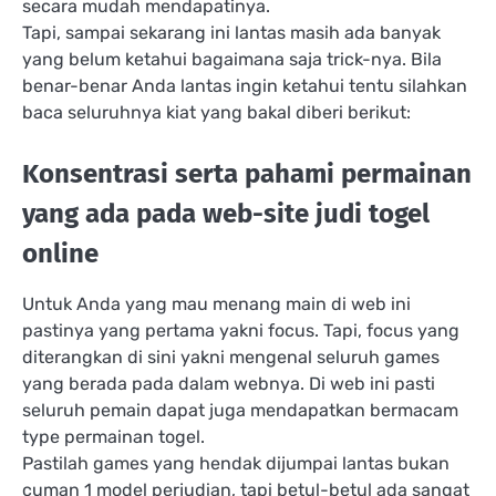
secara mudah mendapatinya.
Tapi, sampai sekarang ini lantas masih ada banyak
yang belum ketahui bagaimana saja trick-nya. Bila
benar-benar Anda lantas ingin ketahui tentu silahkan
baca seluruhnya kiat yang bakal diberi berikut:
Konsentrasi serta pahami permainan
yang ada pada web-site judi togel
online
Untuk Anda yang mau menang main di web ini
pastinya yang pertama yakni focus. Tapi, focus yang
diterangkan di sini yakni mengenal seluruh games
yang berada pada dalam webnya. Di web ini pasti
seluruh pemain dapat juga mendapatkan bermacam
type permainan togel.
Pastilah games yang hendak dijumpai lantas bukan
cuman 1 model perjudian, tapi betul-betul ada sangat