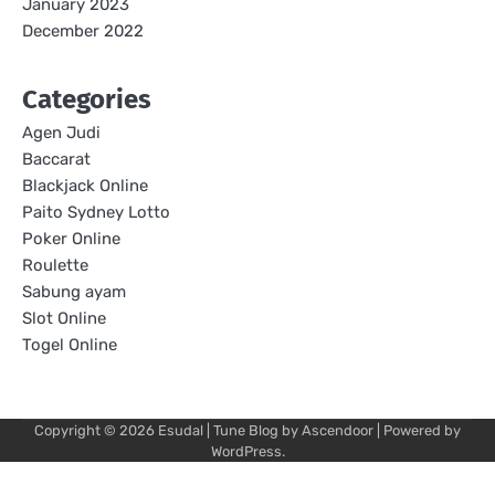
January 2023
December 2022
Categories
Agen Judi
Baccarat
Blackjack Online
Paito Sydney Lotto
Poker Online
Roulette
Sabung ayam
Slot Online
Togel Online
Copyright © 2026
Esudal
| Tune Blog by
Ascendoor
| Powered by
WordPress
.