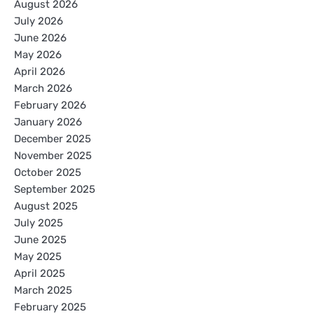
August 2026
July 2026
June 2026
May 2026
April 2026
March 2026
February 2026
January 2026
December 2025
November 2025
October 2025
September 2025
August 2025
July 2025
June 2025
May 2025
April 2025
March 2025
February 2025