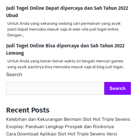
Judi Togel Online Dapat dipercaya dan Sah Tahun 2022
Ubud
Untuk Anda yang sekarang sedang cari permainan yang asyik
pasti dapat mencoba masuk saja di web-site judi togel online.
Dengan…
Judi Togel Online Bisa dipercaya dan Sah Tahun 2022
Lemong
Untuk Anda yang benar-benar waktu ini tengah mencari games
yang asyik pastinya bisa mencoba masuk saja di blog judi togel…
Search
Search
Recent Posts
Kelebihan dan Kekurangan Bermain Slot Hot Triple Sevens
Evoplay: Panduan Lengkap Prospek dan Risikonya
Cara Download Aplikasi Slot Hot Triple Sevens Versi