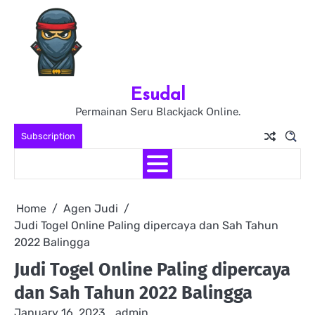
Skip
to
content
Esudal
Permainan Seru Blackjack Online.
Subscription
Home
Agen Judi
Judi Togel Online Paling dipercaya dan Sah Tahun
2022 Balingga
Judi Togel Online Paling dipercaya
dan Sah Tahun 2022 Balingga
January 16, 2023
admin