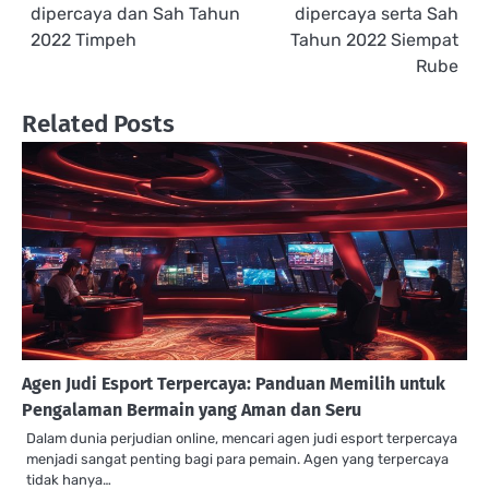
dipercaya dan Sah Tahun
dipercaya serta Sah
navigation
2022 Timpeh
Tahun 2022 Siempat
Rube
Related Posts
Agen Judi Esport Terpercaya: Panduan Memilih untuk
Pengalaman Bermain yang Aman dan Seru
Dalam dunia perjudian online, mencari agen judi esport terpercaya
menjadi sangat penting bagi para pemain. Agen yang terpercaya
tidak hanya…