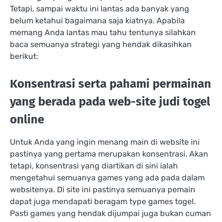
Tetapi, sampai waktu ini lantas ada banyak yang
belum ketahui bagaimana saja kiatnya. Apabila
memang Anda lantas mau tahu tentunya silahkan
baca semuanya strategi yang hendak dikasihkan
berikut:
Konsentrasi serta pahami permainan
yang berada pada web-site judi togel
online
Untuk Anda yang ingin menang main di website ini
pastinya yang pertama merupakan konsentrasi. Akan
tetapi, konsentrasi yang diartikan di sini ialah
mengetahui semuanya games yang ada pada dalam
websitenya. Di site ini pastinya semuanya pemain
dapat juga mendapati beragam type games togel.
Pasti games yang hendak dijumpai juga bukan cuman