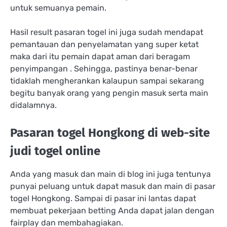
untuk semuanya pemain.
Hasil result pasaran togel ini juga sudah mendapat
pemantauan dan penyelamatan yang super ketat
maka dari itu pemain dapat aman dari beragam
penyimpangan . Sehingga, pastinya benar-benar
tidaklah mengherankan kalaupun sampai sekarang
begitu banyak orang yang pengin masuk serta main
didalamnya.
Pasaran togel Hongkong di web-site
judi togel online
Anda yang masuk dan main di blog ini juga tentunya
punyai peluang untuk dapat masuk dan main di pasar
togel Hongkong. Sampai di pasar ini lantas dapat
membuat pekerjaan betting Anda dapat jalan dengan
fairplay dan membahagiakan.