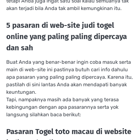
tetapi Anda juga ingat satu soal kalau semuanya tak
akan terjadi bila Anda tak ambil kemungkinan itu.
5 pasaran di web-site judi togel
online yang paling paling dipercaya
dan sah
Buat Anda yang benar-benar ingin coba masuk serta
main di web-site ini pastinya butuh cari info dahulu
apa pasaran yang paling paling dipercaya. Karena itu,
pastilah di sini lantas Anda akan mendapati banyak
keuntungan.
Tapi, nampaknya masih ada banyak yang terasa
kebingungan dengan apa pasarannya serta yok
langsung silahkan baca berikut:
Pasaran Togel toto macau di website