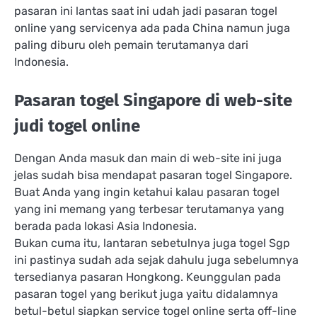
pasaran ini lantas saat ini udah jadi pasaran togel
online yang servicenya ada pada China namun juga
paling diburu oleh pemain terutamanya dari
Indonesia.
Pasaran togel Singapore di web-site
judi togel online
Dengan Anda masuk dan main di web-site ini juga
jelas sudah bisa mendapat pasaran togel Singapore.
Buat Anda yang ingin ketahui kalau pasaran togel
yang ini memang yang terbesar terutamanya yang
berada pada lokasi Asia Indonesia.
Bukan cuma itu, lantaran sebetulnya juga togel Sgp
ini pastinya sudah ada sejak dahulu juga sebelumnya
tersedianya pasaran Hongkong. Keunggulan pada
pasaran togel yang berikut juga yaitu didalamnya
betul-betul siapkan service togel online serta off-line