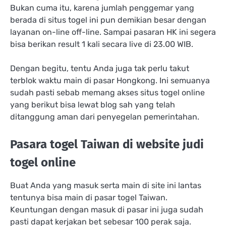
Bukan cuma itu, karena jumlah penggemar yang
berada di situs togel ini pun demikian besar dengan
layanan on-line off-line. Sampai pasaran HK ini segera
bisa berikan result 1 kali secara live di 23.00 WIB.
Dengan begitu, tentu Anda juga tak perlu takut
terblok waktu main di pasar Hongkong. Ini semuanya
sudah pasti sebab memang akses situs togel online
yang berikut bisa lewat blog sah yang telah
ditanggung aman dari penyegelan pemerintahan.
Pasara togel Taiwan di website judi
togel online
Buat Anda yang masuk serta main di site ini lantas
tentunya bisa main di pasar togel Taiwan.
Keuntungan dengan masuk di pasar ini juga sudah
pasti dapat kerjakan bet sebesar 100 perak saja.