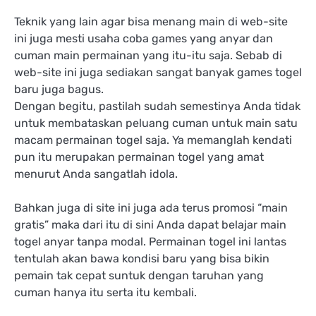
Teknik yang lain agar bisa menang main di web-site
ini juga mesti usaha coba games yang anyar dan
cuman main permainan yang itu-itu saja. Sebab di
web-site ini juga sediakan sangat banyak games togel
baru juga bagus.
Dengan begitu, pastilah sudah semestinya Anda tidak
untuk membataskan peluang cuman untuk main satu
macam permainan togel saja. Ya memanglah kendati
pun itu merupakan permainan togel yang amat
menurut Anda sangatlah idola.
Bahkan juga di site ini juga ada terus promosi “main
gratis” maka dari itu di sini Anda dapat belajar main
togel anyar tanpa modal. Permainan togel ini lantas
tentulah akan bawa kondisi baru yang bisa bikin
pemain tak cepat suntuk dengan taruhan yang
cuman hanya itu serta itu kembali.