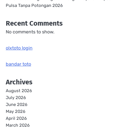
Pulsa Tanpa Potongan 2026
Recent Comments
No comments to show.
olxtoto login
bandar toto
Archives
August 2026
July 2026
June 2026
May 2026
April 2026
March 2026