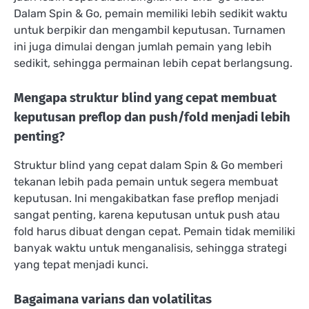
Dalam Spin & Go, pemain memiliki lebih sedikit waktu
untuk berpikir dan mengambil keputusan. Turnamen
ini juga dimulai dengan jumlah pemain yang lebih
sedikit, sehingga permainan lebih cepat berlangsung.
Mengapa struktur blind yang cepat membuat
keputusan preflop dan push/fold menjadi lebih
penting?
Struktur blind yang cepat dalam Spin & Go memberi
tekanan lebih pada pemain untuk segera membuat
keputusan. Ini mengakibatkan fase preflop menjadi
sangat penting, karena keputusan untuk push atau
fold harus dibuat dengan cepat. Pemain tidak memiliki
banyak waktu untuk menganalisis, sehingga strategi
yang tepat menjadi kunci.
Bagaimana varians dan volatilitas