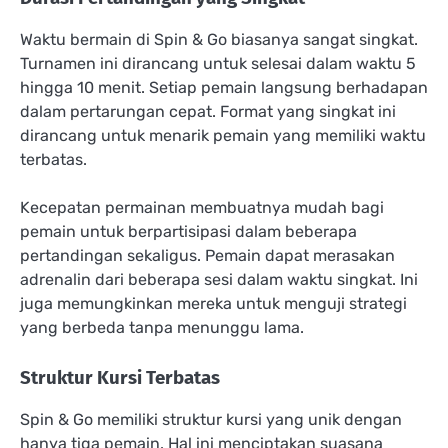
Waktu bermain di Spin & Go biasanya sangat singkat.
Turnamen ini dirancang untuk selesai dalam waktu 5
hingga 10 menit. Setiap pemain langsung berhadapan
dalam pertarungan cepat. Format yang singkat ini
dirancang untuk menarik pemain yang memiliki waktu
terbatas.
Kecepatan permainan membuatnya mudah bagi
pemain untuk berpartisipasi dalam beberapa
pertandingan sekaligus. Pemain dapat merasakan
adrenalin dari beberapa sesi dalam waktu singkat. Ini
juga memungkinkan mereka untuk menguji strategi
yang berbeda tanpa menunggu lama.
Struktur Kursi Terbatas
Spin & Go memiliki struktur kursi yang unik dengan
hanya tiga pemain. Hal ini menciptakan suasana