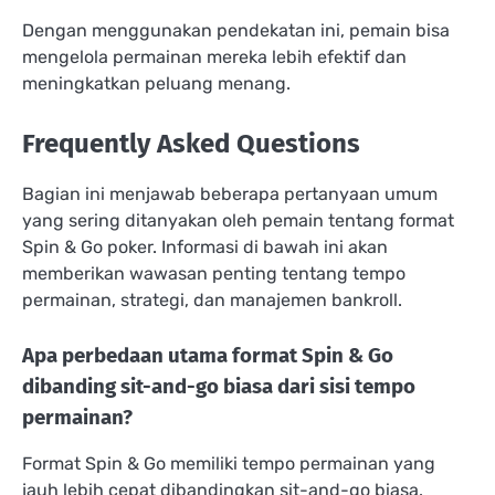
Dengan menggunakan pendekatan ini, pemain bisa
mengelola permainan mereka lebih efektif dan
meningkatkan peluang menang.
Frequently Asked Questions
Bagian ini menjawab beberapa pertanyaan umum
yang sering ditanyakan oleh pemain tentang format
Spin & Go poker. Informasi di bawah ini akan
memberikan wawasan penting tentang tempo
permainan, strategi, dan manajemen bankroll.
Apa perbedaan utama format Spin & Go
dibanding sit-and-go biasa dari sisi tempo
permainan?
Format Spin & Go memiliki tempo permainan yang
jauh lebih cepat dibandingkan sit-and-go biasa.