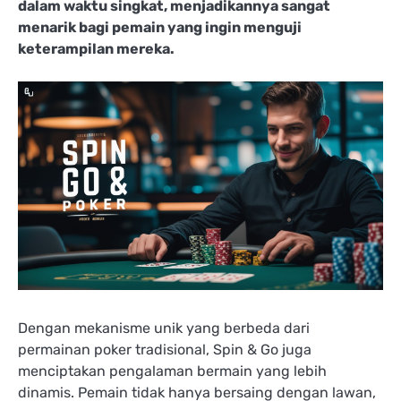
dalam waktu singkat, menjadikannya sangat
menarik bagi pemain yang ingin menguji
keterampilan mereka.
Dengan mekanisme unik yang berbeda dari
permainan poker tradisional, Spin & Go juga
menciptakan pengalaman bermain yang lebih
dinamis. Pemain tidak hanya bersaing dengan lawan,