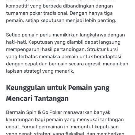
kompetitif yang berbeda dibandingkan dengan
turnamen poker tradisional. Dengan hanya tiga
pemain, setiap keputusan menjadi lebih penting.
Setiap pemain perlu memikirkan langkahnya dengan
hati-hati. Keputusan yang diambil dapat langsung
mempengaruhi hasil pertandingan. Struktur kursi
yang terbatas memaksa pemain untuk beradaptasi
dengan cepat dan bermain secara agresif, menambah
lapisan strategi yang menarik.
Keunggulan untuk Pemain yang
Mencari Tantangan
Bermain Spin & Go Poker menawarkan banyak
keuntungan bagi pemain yang menyukai tantangan
cepat. Format permainan ini menuntut keputusan
yang cepat, strategi yang fleksibel, dan memberikan