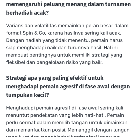
memengaruhi peluang menang dalam turnamen
berhadiah acak?
Varians dan volatilitas memainkan peran besar dalam
format Spin & Go, karena hasilnya sering kali acak.
Dengan hadiah yang tidak menentu, pemain harus
siap menghadapi naik dan turunnya hasil. Hal ini
membuat pentingnya untuk memiliki strategi yang
fleksibel dan pengelolaan risiko yang baik.
Strategi apa yang paling efektif untuk
menghadapi pemain agresif di fase awal dengan
tumpukan kecil?
Menghadapi pemain agresif di fase awal sering kali
menuntut pendekatan yang lebih hati-hati. Pemain
perlu cermat dalam memilih tangan untuk dimainkan
dan memanfaatkan posisi. Memanggil dengan tangan