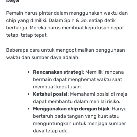
Daya
Pemain harus pintar dalam menggunakan waktu dan
chip yang dimiliki. Dalam Spin & Go, setiap detik
berharga. Mereka harus membuat keputusan cepat
tetapi tetap tepat.
Beberapa cara untuk mengoptimalkan penggunaan
waktu dan sumber daya adalah:
Rencanakan strategi
: Memiliki rencana
bermain dapat menghemat waktu saat
membuat keputusan.
Ketahui posisi
: Memahami posisi di meja
dapat membantu dalam menilai risiko.
Menggunakan chip dengan bijak
: Hanya
bertaruh pada tangan yang kuat atau
menguntungkan untuk menjaga sumber
daya tetap ada.