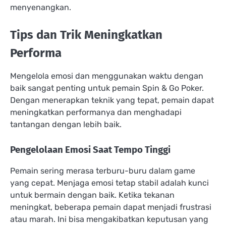
menyenangkan.
Tips dan Trik Meningkatkan
Performa
Mengelola emosi dan menggunakan waktu dengan
baik sangat penting untuk pemain Spin & Go Poker.
Dengan menerapkan teknik yang tepat, pemain dapat
meningkatkan performanya dan menghadapi
tantangan dengan lebih baik.
Pengelolaan Emosi Saat Tempo Tinggi
Pemain sering merasa terburu-buru dalam game
yang cepat. Menjaga emosi tetap stabil adalah kunci
untuk bermain dengan baik. Ketika tekanan
meningkat, beberapa pemain dapat menjadi frustrasi
atau marah. Ini bisa mengakibatkan keputusan yang