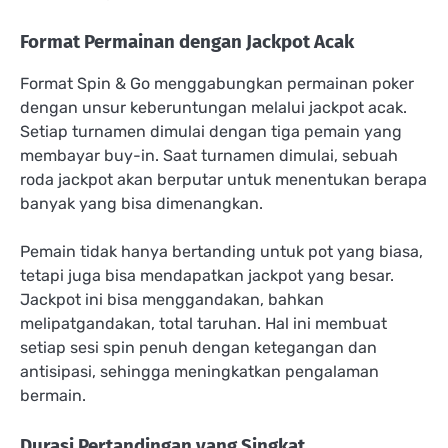
Format Permainan dengan Jackpot Acak
Format Spin & Go menggabungkan permainan poker
dengan unsur keberuntungan melalui jackpot acak.
Setiap turnamen dimulai dengan tiga pemain yang
membayar buy-in. Saat turnamen dimulai, sebuah
roda jackpot akan berputar untuk menentukan berapa
banyak yang bisa dimenangkan.
Pemain tidak hanya bertanding untuk pot yang biasa,
tetapi juga bisa mendapatkan jackpot yang besar.
Jackpot ini bisa menggandakan, bahkan
melipatgandakan, total taruhan. Hal ini membuat
setiap sesi spin penuh dengan ketegangan dan
antisipasi, sehingga meningkatkan pengalaman
bermain.
Durasi Pertandingan yang Singkat