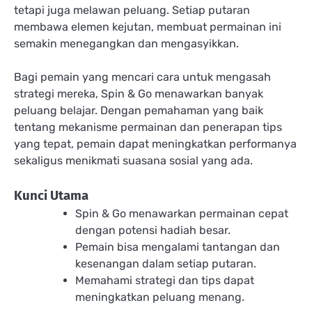
tetapi juga melawan peluang. Setiap putaran
membawa elemen kejutan, membuat permainan ini
semakin menegangkan dan mengasyikkan.
Bagi pemain yang mencari cara untuk mengasah
strategi mereka, Spin & Go menawarkan banyak
peluang belajar. Dengan pemahaman yang baik
tentang mekanisme permainan dan penerapan tips
yang tepat, pemain dapat meningkatkan performanya
sekaligus menikmati suasana sosial yang ada.
Kunci Utama
Spin & Go menawarkan permainan cepat
dengan potensi hadiah besar.
Pemain bisa mengalami tantangan dan
kesenangan dalam setiap putaran.
Memahami strategi dan tips dapat
meningkatkan peluang menang.