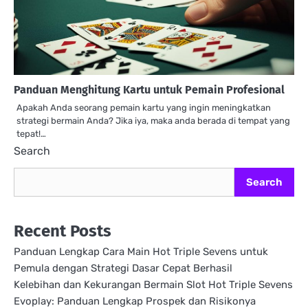
Panduan Menghitung Kartu untuk Pemain Profesional
Apakah Anda seorang pemain kartu yang ingin meningkatkan
strategi bermain Anda? Jika iya, maka anda berada di tempat yang
tepat!…
Search
Search
Recent Posts
Panduan Lengkap Cara Main Hot Triple Sevens untuk
Pemula dengan Strategi Dasar Cepat Berhasil
Kelebihan dan Kekurangan Bermain Slot Hot Triple Sevens
Evoplay: Panduan Lengkap Prospek dan Risikonya