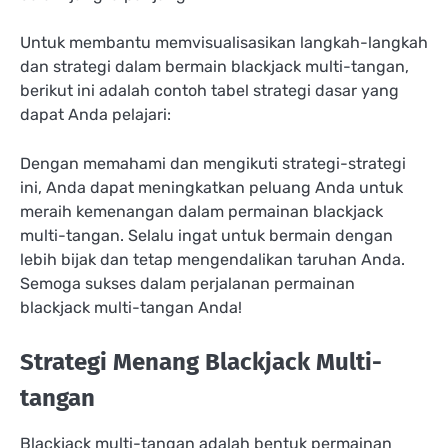
Untuk membantu memvisualisasikan langkah-langkah
dan strategi dalam bermain blackjack multi-tangan,
berikut ini adalah contoh tabel strategi dasar yang
dapat Anda pelajari:
Dengan memahami dan mengikuti strategi-strategi
ini, Anda dapat meningkatkan peluang Anda untuk
meraih kemenangan dalam permainan blackjack
multi-tangan. Selalu ingat untuk bermain dengan
lebih bijak dan tetap mengendalikan taruhan Anda.
Semoga sukses dalam perjalanan permainan
blackjack multi-tangan Anda!
Strategi Menang Blackjack Multi-
tangan
Blackjack multi-tangan adalah bentuk permainan