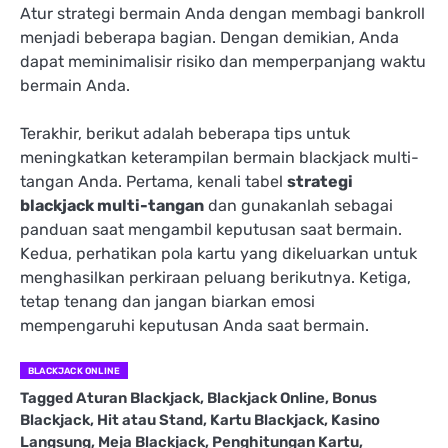
Atur strategi bermain Anda dengan membagi bankroll
menjadi beberapa bagian. Dengan demikian, Anda
dapat meminimalisir risiko dan memperpanjang waktu
bermain Anda.
Terakhir, berikut adalah beberapa tips untuk
meningkatkan keterampilan bermain blackjack multi-
tangan Anda. Pertama, kenali tabel
strategi
blackjack multi-tangan
dan gunakanlah sebagai
panduan saat mengambil keputusan saat bermain.
Kedua, perhatikan pola kartu yang dikeluarkan untuk
menghasilkan perkiraan peluang berikutnya. Ketiga,
tetap tenang dan jangan biarkan emosi
mempengaruhi keputusan Anda saat bermain.
BLACKJACK ONLINE
Tagged
Aturan Blackjack
,
Blackjack Online
,
Bonus
Blackjack
,
Hit atau Stand
,
Kartu Blackjack
,
Kasino
Langsung
,
Meja Blackjack
,
Penghitungan Kartu
,