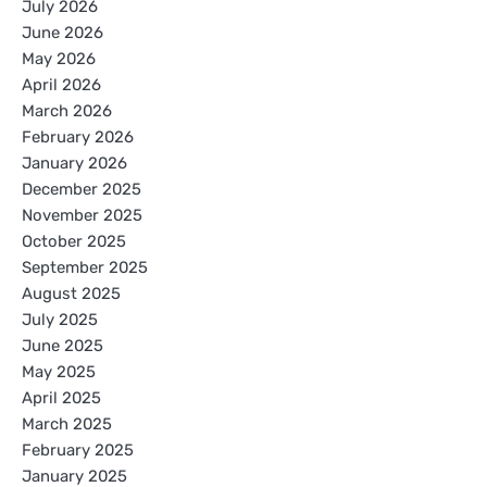
July 2026
June 2026
May 2026
April 2026
March 2026
February 2026
January 2026
December 2025
November 2025
October 2025
September 2025
August 2025
July 2025
June 2025
May 2025
April 2025
March 2025
February 2025
January 2025