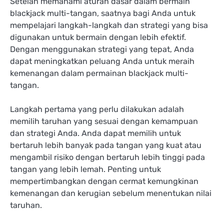
Setelah memahami aturan dasar dalam bermain
blackjack multi-tangan, saatnya bagi Anda untuk
mempelajari langkah-langkah dan strategi yang bisa
digunakan untuk bermain dengan lebih efektif.
Dengan menggunakan strategi yang tepat, Anda
dapat meningkatkan peluang Anda untuk meraih
kemenangan dalam permainan blackjack multi-
tangan.
Langkah pertama yang perlu dilakukan adalah
memilih taruhan yang sesuai dengan kemampuan
dan strategi Anda. Anda dapat memilih untuk
bertaruh lebih banyak pada tangan yang kuat atau
mengambil risiko dengan bertaruh lebih tinggi pada
tangan yang lebih lemah. Penting untuk
mempertimbangkan dengan cermat kemungkinan
kemenangan dan kerugian sebelum menentukan nilai
taruhan.