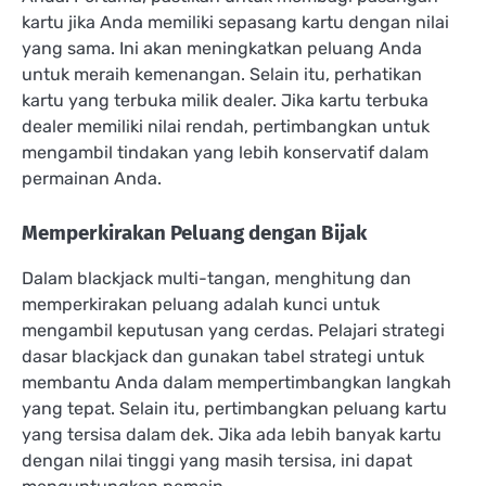
kartu jika Anda memiliki sepasang kartu dengan nilai
yang sama. Ini akan meningkatkan peluang Anda
untuk meraih kemenangan. Selain itu, perhatikan
kartu yang terbuka milik dealer. Jika kartu terbuka
dealer memiliki nilai rendah, pertimbangkan untuk
mengambil tindakan yang lebih konservatif dalam
permainan Anda.
Memperkirakan Peluang dengan Bijak
Dalam blackjack multi-tangan, menghitung dan
memperkirakan peluang adalah kunci untuk
mengambil keputusan yang cerdas. Pelajari strategi
dasar blackjack dan gunakan tabel strategi untuk
membantu Anda dalam mempertimbangkan langkah
yang tepat. Selain itu, pertimbangkan peluang kartu
yang tersisa dalam dek. Jika ada lebih banyak kartu
dengan nilai tinggi yang masih tersisa, ini dapat