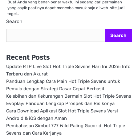
Buat Anda yang benar-benar waktu ini sedang cari permainan
yang asyik pastinya dapat mencoba masuk saja di web-site judi
togel…
Search
Search
Recent Posts
Update RTP Live Slot Hot Triple Sevens Hari Ini 2026: Info
Terbaru dan Akurat
Panduan Lengkap Cara Main Hot Triple Sevens untuk
Pemula dengan Strategi Dasar Cepat Berhasil
Kelebihan dan Kekurangan Bermain Slot Hot Triple Sevens
Evoplay: Panduan Lengkap Prospek dan Risikonya
Cara Download Aplikasi Slot Hot Triple Sevens Versi
Android & iOS dengan Aman
Pembahasan Simbol 777 Wild Paling Gacor di Hot Triple
Sevens dan Cara Kerjanya