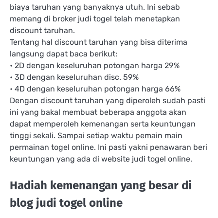
biaya taruhan yang banyaknya utuh. Ini sebab
memang di broker judi togel telah menetapkan
discount taruhan.
Tentang hal discount taruhan yang bisa diterima
langsung dapat baca berikut:
• 2D dengan keseluruhan potongan harga 29%
• 3D dengan keseluruhan disc. 59%
• 4D dengan keseluruhan potongan harga 66%
Dengan discount taruhan yang diperoleh sudah pasti
ini yang bakal membuat beberapa anggota akan
dapat memperoleh kemenangan serta keuntungan
tinggi sekali. Sampai setiap waktu pemain main
permainan togel online. Ini pasti yakni penawaran beri
keuntungan yang ada di website judi togel online.
Hadiah kemenangan yang besar di
blog judi togel online