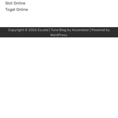
Slot Online
Togel Online
Copyright © 2026
Esudal
| Tune Blog by
Ascendoor
| Powered by
WordPress
.