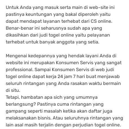
Untuk Anda yang masuk serta main di web-site ini
pastinya keuntungan yang bakal diperoleh yaitu
dapat mendapat layanan terhebat dari CS online.
Benar-benar ini seharusnya sudah apa yang
dikasihkan dari judi togel online yaitu pelayanan
terhebat untuk banyak anggota yang setia.
Mengenai kedepannya yang hendak layani Anda di
website ini merupakan Konsumen Servis yang sangat
professional. Sampai Konsumen Servis di web judi
togel online dapat kerja 24 jam 7 hari buat menjawab
seluruh rintangan yang Anda rasakan waktu bermain
di situ.
Tetapi, hambatan apa sich yang umumnya
berlangsung? Pastinya cuma rintangan yang
gampang seperti masalah ketika akan daftar juga
melaksanakan bisnis. Atau seluruhnya rintangan yang
lain asal masih terjalin dengan perjudian togel online.