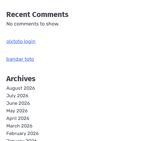
Recent Comments
No comments to show.
olxtoto login
bandar toto
Archives
August 2026
July 2026
June 2026
May 2026
April 2026
March 2026
February 2026