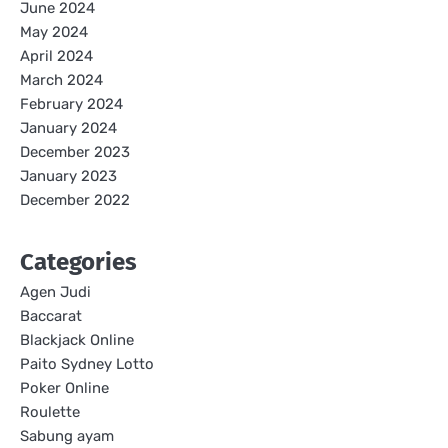
June 2024
May 2024
April 2024
March 2024
February 2024
January 2024
December 2023
January 2023
December 2022
Categories
Agen Judi
Baccarat
Blackjack Online
Paito Sydney Lotto
Poker Online
Roulette
Sabung ayam