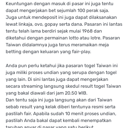
Keuntungan dengan masuk di pasar ini juga tentu
dapat mengerjakan bet sejumlah 100 perak saja.
Juga untuk mendeposit ini juga dapat dilaksanakan
lewat linkaja, ovo, gopay serta dana. Pasaran ini lantas
tentu telah lama berdiri sejak mulai 1968 dan
diketahui dengan permainan lotto atau lotre. Pasaran
Taiwan didalamnya juga terus meramaikan meja
betting dengan keluaran yang fair-play.
Anda pun perlu ketahui jika pasaran togel Taiwan ini
juga miliki proses undian yang serupa dengan togel
yang lain. Di sini lantas juga dapat mengerjakan
secara streaming langsung skedul result togel Taiwan
yang bakal diawali dari jam 20.50 WIB.
Dan tentu saja ini juga langsung akan dari Taiwan
sebab result yang kelak diberi tentunya resmi serta
pastilah fair. Apabila sudah 10 menit proses undian,
pastilah Anda bakal dapat kembali menempatkan
taruhan anyar di pasar yang satu berikut.