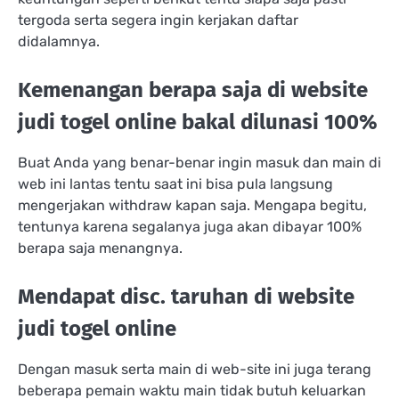
tergoda serta segera ingin kerjakan daftar
didalamnya.
Kemenangan berapa saja di website
judi togel online bakal dilunasi 100%
Buat Anda yang benar-benar ingin masuk dan main di
web ini lantas tentu saat ini bisa pula langsung
mengerjakan withdraw kapan saja. Mengapa begitu,
tentunya karena segalanya juga akan dibayar 100%
berapa saja menangnya.
Mendapat disc. taruhan di website
judi togel online
Dengan masuk serta main di web-site ini juga terang
beberapa pemain waktu main tidak butuh keluarkan