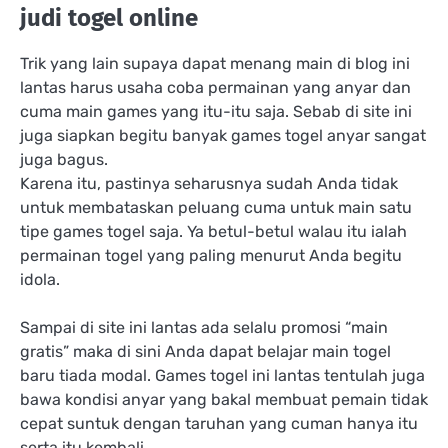
judi togel online
Trik yang lain supaya dapat menang main di blog ini
lantas harus usaha coba permainan yang anyar dan
cuma main games yang itu-itu saja. Sebab di site ini
juga siapkan begitu banyak games togel anyar sangat
juga bagus.
Karena itu, pastinya seharusnya sudah Anda tidak
untuk membataskan peluang cuma untuk main satu
tipe games togel saja. Ya betul-betul walau itu ialah
permainan togel yang paling menurut Anda begitu
idola.
Sampai di site ini lantas ada selalu promosi “main
gratis” maka di sini Anda dapat belajar main togel
baru tiada modal. Games togel ini lantas tentulah juga
bawa kondisi anyar yang bakal membuat pemain tidak
cepat suntuk dengan taruhan yang cuman hanya itu
serta itu kembali.