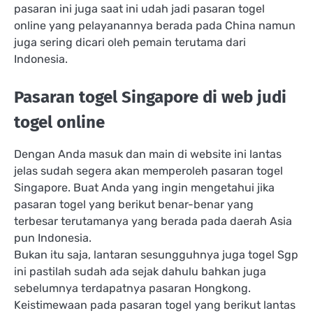
pasaran ini juga saat ini udah jadi pasaran togel
online yang pelayanannya berada pada China namun
juga sering dicari oleh pemain terutama dari
Indonesia.
Pasaran togel Singapore di web judi
togel online
Dengan Anda masuk dan main di website ini lantas
jelas sudah segera akan memperoleh pasaran togel
Singapore. Buat Anda yang ingin mengetahui jika
pasaran togel yang berikut benar-benar yang
terbesar terutamanya yang berada pada daerah Asia
pun Indonesia.
Bukan itu saja, lantaran sesungguhnya juga togel Sgp
ini pastilah sudah ada sejak dahulu bahkan juga
sebelumnya terdapatnya pasaran Hongkong.
Keistimewaan pada pasaran togel yang berikut lantas