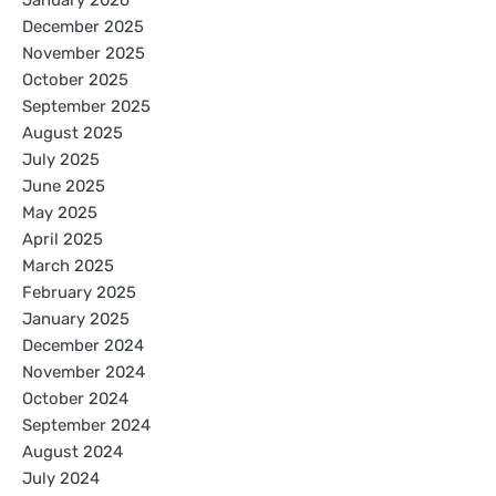
January 2026
December 2025
November 2025
October 2025
September 2025
August 2025
July 2025
June 2025
May 2025
April 2025
March 2025
February 2025
January 2025
December 2024
November 2024
October 2024
September 2024
August 2024
July 2024